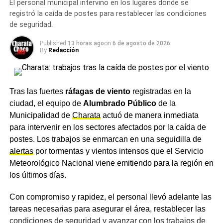
El personal municipal intervino en los lugares donde se
Ante las bajas temperaturas previstas para los próximos
registró la caída de postes para restablecer las condiciones
días, se recomienda a los vecinos de
Charata
abrigarse
de seguridad.
adecuadamente, en especial durante las horas de la
madrugada y la noche.
Published
13 horas ago
on
6 de agosto de 2026
By
Redacción
Más
noticias de Charata
en
CharataChaco.Net.
Tras las fuertes
ráfagas de viento
registradas en la
ciudad, el equipo de
Alumbrado Público
de la
Municipalidad de
Charata
actuó de manera inmediata
para intervenir en los sectores afectados por la caída de
postes. Los trabajos se enmarcan en una seguidilla de
alertas
por tormentas y vientos intensos que el Servicio
Meteorológico Nacional viene emitiendo para la región en
los últimos días.
Con compromiso y rapidez, el personal llevó adelante las
tareas necesarias para asegurar el área, restablecer las
condiciones de seguridad y avanzar con los trabajos de