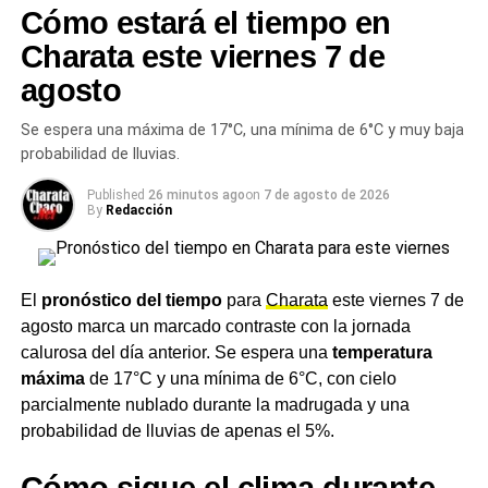
con nuevo frente de lluvia en el
Cómo estará el tiempo en
horizonte
Charata este viernes 7 de
agosto
La tarea de recuperación urbana adquiere mayor
urgencia dado el
pronóstico meteorológico para el
Se espera una máxima de 17°C, una mínima de 6°C y muy baja
domingo 19 de abril
, que anticipa una probabilidad de
probabilidad de lluvias.
lluvia del 95% para Charata. Un nuevo ingreso de agua
Published
26 minutos ago
on
7 de agosto de 2026
sobre sectores que aún no terminaron de drenar podría
By
Redacción
complicar zonas bajas y accesos que se encuentran en
proceso de recuperación.
El municipio recomendó a los vecinos mantenerse
El
pronóstico del tiempo
para
Charata
este viernes 7 de
atentos a los canales oficiales de comunicación y a los
agosto marca un marcado contraste con la jornada
avisos del
Servicio Meteorológico Nacional
ante
calurosa del día anterior. Se espera una
temperatura
eventuales alertas para el fin de semana.
máxima
de 17°C y una mínima de 6°C, con cielo
parcialmente nublado durante la madrugada y una
probabilidad de lluvias de apenas el 5%.
TEMAS RELACIONADOS
CHARATA
INUNDACIONES CHACO
LIMPIEZA MUNICIPAL
LLUVIAS CHACO
MUNICIPIO DE CHARATA
OPERATIVO MUNICIPAL