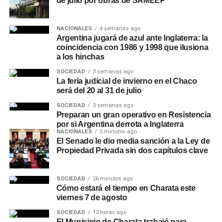
de julio por obras de SAMEEP
NACIONALES
4 semanas ago
Argentina jugará de azul ante Inglaterra: la
coincidencia con 1986 y 1998 que ilusiona
a los hinchas
SOCIEDAD
3 semanas ago
La feria judicial de invierno en el Chaco
será del 20 al 31 de julio
SOCIEDAD
3 semanas ago
Preparan un gran operativo en Resistencia
por si Argentina derrota a Inglaterra
NACIONALES
5 minutos ago
El Senado le dio media sanción a la Ley de
Propiedad Privada sin dos capítulos clave
SOCIEDAD
26 minutos ago
Cómo estará el tiempo en Charata este
viernes 7 de agosto
SOCIEDAD
13 horas ago
El Municipio de Charata trabajó para