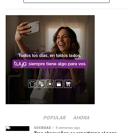
con información sobre los beneficios y el sostén de la
lactancia
.
Desde el
Hospital Enrique V. de Llamas
remarcaron la
importancia de que toda la comunidad se acerque a
participar de la jornada, en línea con el objetivo de
fortalecer la lactancia materna como una práctica que
involucra no solo a las madres, sino también a las
familias y a la sociedad en su conjunto.
Más
noticias de Charata
en
CharataChaco.Net.
POPULAR
AHORA
SOCIEDAD
4 semanas ago