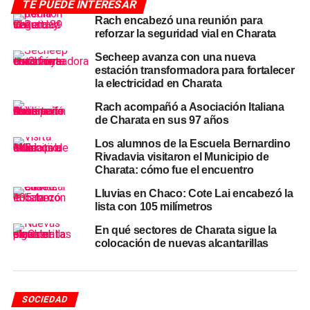
El episodio de lluvias que afectó al Chaco entre el martes
TE PUEDE INTERESAR
y el miércoles tuvo impacto directo en Charata.
La ciudad
Rach encabezó una reunión para
reforzar la seguridad vial en Charata
registró 105 milímetros acumulados
, con un árbol caído
como uno de los daños materiales más visibles, según el
Secheep avanza con una nueva
relevamiento provincial. El temporal se extendió por gran
estación transformadora para fortalecer
la electricidad en Charata
parte del territorio chaqueño, con registros que superaron
los 180 milímetros en algunas localidades del sudoeste y
Rach acompañó a Asociación Italiana
centro de la provincia.
de Charata en sus 97 años
Los alumnos de la Escuela Bernardino
La intensidad de las precipitaciones en un período corto
Rivadavia visitaron el Municipio de
sobrepasó la capacidad de absorción del suelo urbano,
Charata: cómo fue el encuentro
generando anegamientos transitorios y complicaciones
Lluvias en Chaco: Cote Lai encabezó la
en el tránsito por sectores bajos de la ciudad. Los
lista con 105 milímetros
sistemas de
drenaje
, con suelos ya saturados por
En qué sectores de Charata sigue la
episodios anteriores de la semana, enfrentaron una
colocación de nuevas alcantarillas
demanda superior a la habitual.
La limpieza en Charata avanza
SOCIEDAD