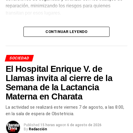
reparación, minimizando los riesgos para quienes
transitan por esos lugares.
El trabajo de los equipos
CONTINUAR LEYENDO
municipales
Desde el
Municipio
destacaron que estas acciones
SOCIEDAD
reflejan el compromiso de los trabajadores municipales,
El Hospital Enrique V. de
que responden con responsabilidad ante cada situación
para brindar soluciones y cuidar a toda la comunidad de
Llamas invita al cierre de la
Charata
.
Semana de la Lactancia
Más
Materna en Charata
noticias de Charata
en
CharataChaco.Net.
La actividad se realizará este viernes 7 de agosto, a las 8:00,
en la sala de espera de Obstetricia.
Published
15 horas ago
on
6 de agosto de 2026
By
Redacción