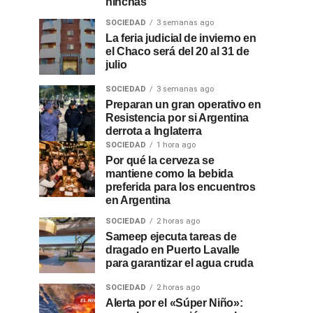
hinchas
SOCIEDAD
3 semanas ago
La feria judicial de invierno en
el Chaco será del 20 al 31 de
julio
SOCIEDAD
3 semanas ago
Preparan un gran operativo en
Resistencia por si Argentina
derrota a Inglaterra
SOCIEDAD
1 hora ago
Por qué la cerveza se
mantiene como la bebida
preferida para los encuentros
en Argentina
SOCIEDAD
2 horas ago
Sameep ejecuta tareas de
dragado en Puerto Lavalle
para garantizar el agua cruda
SOCIEDAD
2 horas ago
Alerta por el «Súper Niño»: