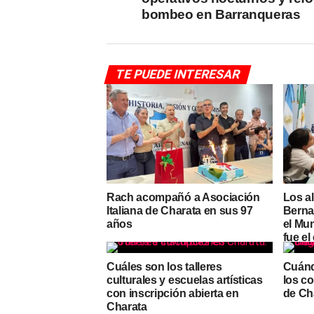
bombeo en Barranqueras
TE PUEDE INTERESAR
Rach acompañó a Asociación
Los a
Italiana de Charata en sus 97
Berna
años
el Mu
fue el
Cuáles son los talleres
Cuánd
culturales y escuelas artísticas
los c
con inscripción abierta en
de Ch
Charata