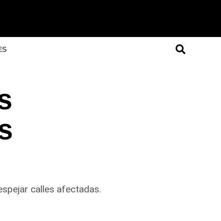
ES
s
s
despejar calles afectadas.