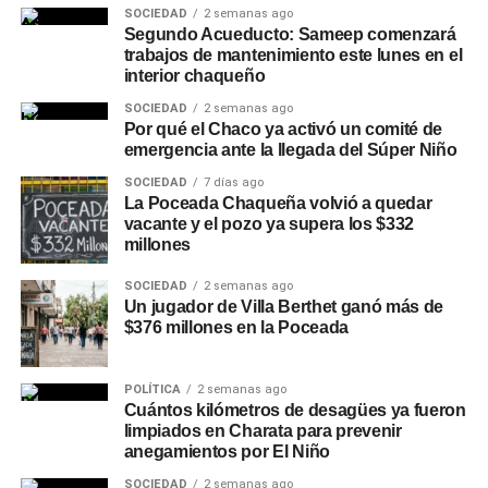
SOCIEDAD
2 semanas ago
Segundo Acueducto: Sameep comenzará
trabajos de mantenimiento este lunes en el
interior chaqueño
SOCIEDAD
2 semanas ago
Por qué el Chaco ya activó un comité de
emergencia ante la llegada del Súper Niño
SOCIEDAD
7 días ago
La Poceada Chaqueña volvió a quedar
vacante y el pozo ya supera los $332
millones
SOCIEDAD
2 semanas ago
Un jugador de Villa Berthet ganó más de
$376 millones en la Poceada
POLÍTICA
2 semanas ago
Cuántos kilómetros de desagües ya fueron
limpiados en Charata para prevenir
anegamientos por El Niño
SOCIEDAD
2 semanas ago