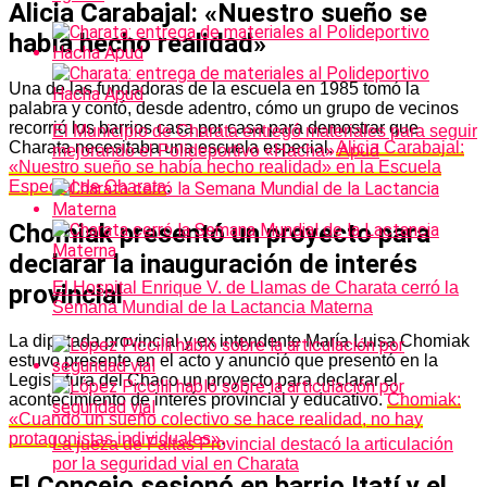
Alicia Carabajal: «Nuestro sueño se
había hecho realidad»
Una de las fundadoras de la escuela en 1985 tomó la
palabra y contó, desde adentro, cómo un grupo de vecinos
recorrió los barrios casa por casa para demostrar que
El Municipio de Charata entregó materiales para seguir
Charata necesitaba una escuela especial.
Alicia Carabajal:
mejorando el Polideportivo «Hacha» Apud
«Nuestro sueño se había hecho realidad» en la Escuela
Especial de Charata
.
Chomiak presentó un proyecto para
declarar la inauguración de interés
El Hospital Enrique V. de Llamas de Charata cerró la
provincial
Semana Mundial de la Lactancia Materna
La diputada provincial y ex intendente María Luisa Chomiak
estuvo presente en el acto y anunció que presentó en la
Legislatura del Chaco un proyecto para declarar el
acontecimiento de interés provincial y educativo.
Chomiak:
«Cuando un sueño colectivo se hace realidad, no hay
protagonistas individuales»
.
La jueza de Faltas Provincial destacó la articulación
por la seguridad vial en Charata
El Concejo sesionó en barrio Itatí y el