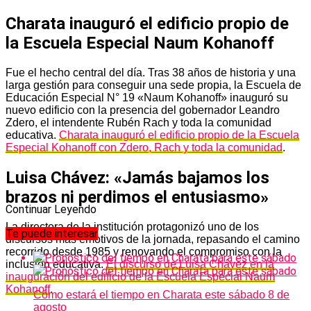
Charata inauguró el edificio propio de
la Escuela Especial Naum Kohanoff
Fue el hecho central del día. Tras 38 años de historia y una
larga gestión para conseguir una sede propia, la Escuela de
Educación Especial N° 19 «Naum Kohanoff» inauguró su
nuevo edificio con la presencia del gobernador Leandro
Zdero, el intendente Rubén Rach y toda la comunidad
educativa.
Charata inauguró el edificio propio de la Escuela
Especial Kohanoff con Zdero, Rach y toda la comunidad
.
Luisa Chávez: «Jamás bajamos los
brazos ni perdimos el entusiasmo»
Continuar Leyendo
La directora de la institución protagonizó uno de los
Te puede interesar
discursos más emotivos de la jornada, repasando el camino
recorrido desde 1985 y renovando el compromiso con la
inclusión educativa.
El discurso de Luisa Chávez en la
inauguración del edificio de la Escuela Especial Naum
Kohanoff
.
Cómo estará el tiempo en Charata este sábado 8 de
agosto