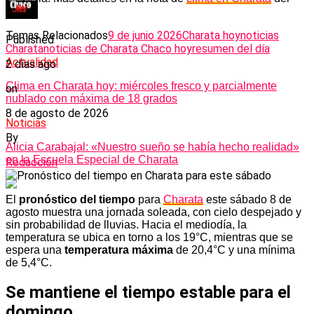
día.
Temas Relacionados
9 de junio 2026
Charata hoy
noticias
Published
Charata
noticias de Charata Chaco hoy
resumen del día
Actualidad
2 días ago
Clima en Charata hoy: miércoles fresco y parcialmente
on
nublado con máxima de 18 grados
8 de agosto de 2026
Noticias
By
Alicia Carabajal: «Nuestro sueño se había hecho realidad»
en la Escuela Especial de Charata
Redacción
El
pronóstico del tiempo
para
Charata
este sábado 8 de
agosto muestra una jornada soleada, con cielo despejado y
sin probabilidad de lluvias. Hacia el mediodía, la
temperatura se ubica en torno a los 19°C, mientras que se
espera una
temperatura máxima
de 20,4°C y una mínima
de 5,4°C.
Se mantiene el tiempo estable para el
domingo