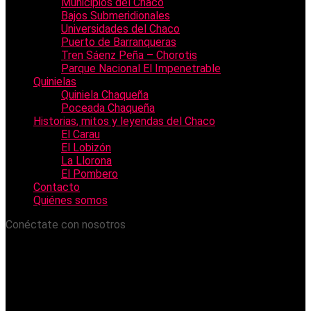
Municipios del Chaco
Bajos Submeridionales
Universidades del Chaco
Puerto de Barranqueras
Tren Sáenz Peña – Chorotis
Parque Nacional El Impenetrable
Quinielas
Quiniela Chaqueña
Poceada Chaqueña
Historias, mitos y leyendas del Chaco
El Carau
El Lobizón
La Llorona
El Pombero
Contacto
Quiénes somos
Conéctate con nosotros