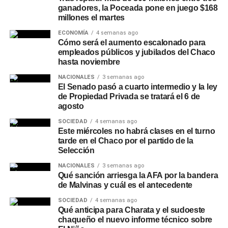
espuma es obligatoria para proteger la bebida del
ganadores, la Poceada pone en juego $168
contacto con el oxígeno y retener la gasificación.
millones el martes
ECONOMÍA
4 semanas ago
A su vez, recomiendan volcar siempre el contenido dentro
Cómo será el aumento escalonado para
de un vaso o copa. Esta práctica permite la liberación del
empleados públicos y jubilados del Chaco
exceso de gas carbónico, reduciendo la sensación de
hasta noviembre
pesadez e hinchazón y resaltando las notas del lúpulo y
NACIONALES
3 semanas ago
la cebada.
El Senado pasó a cuarto intermedio y la ley
de Propiedad Privada se tratará el 6 de
agosto
Podés consultar más informes de consumo, tendencias
urbanas y notas de
Sociedad
en nuestro
sitio web
.
SOCIEDAD
4 semanas ago
Este miércoles no habrá clases en el turno
tarde en el Chaco por el partido de la
Selección
NACIONALES
3 semanas ago
Qué sanción arriesga la AFA por la bandera
de Malvinas y cuál es el antecedente
SOCIEDAD
4 semanas ago
Qué anticipa para Charata y el sudoeste
chaqueño el nuevo informe técnico sobre