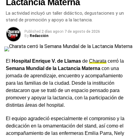
Lactancia Materna
continuará el martes, con una máxima de 14,3°C, y se
Leiva y la careta de Adorni: «La
La actividad incluyó un taller didáctico, degustaciones y un
sostendrá hasta el miércoles, con una máxima de 16,6°C.
stand de promoción y apoyo a la lactancia.
El jueves se espera la jornada más fría de la semana, con
Argentina vive rodeada de
una máxima de 13,9°C y una probabilidad de lluvias del
Published
2 días ago
on
7 de agosto de 2026
máscaras»
20%, mientras que hacia el viernes y el sábado siguiente
By
Redacción
las temperaturas se recuperarían levemente, con una
chance de precipitaciones que treparía al 25% para esa
El diputado nacional chaqueño
Aldo Leiva,
de Unión por
fecha.
la Patria, explicó por qué ingresó al Congreso con una
El
Hospital Enrique V. de Llamas
de
Charata
cerró la
careta del jefe de Gabinete Manuel Adorni
durante la
Semana Mundial de la Lactancia Materna
con una
Ante el descenso de temperaturas previsto para los
sesión del martes, en la que el oficialismo bloqueó la
jornada de aprendizaje, encuentro y acompañamiento
próximos días, se recomienda a los vecinos de Charata
interpelación opositora. «La careta no era un disfraz,
es
para las familias de la ciudad. Desde la institución
abrigarse adecuadamente, en especial durante las horas
un espejo de lo que estamos viviendo»,
afirmó Leiva
destacaron que se trató de un espacio pensado para
de la madrugada.
en un texto en el que también cruzó al presidente de la
promover y apoyar la lactancia, con la participación de
Cámara, Martín Menem.
distintas áreas del hospital.
Más
noticias de Charata
en
CharataChaco.Net.
Leé la nota completa
El equipo agradeció especialmente el compromiso y la
dedicación en la ornamentación del stand, así como el
Baja de retenciones al campo:
acompañamiento de las enfermeras Emilia Parra, Nely