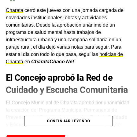
Charata
cerró este jueves con una jornada cargada de
novedades institucionales, obras y actividades
comunitarias. Desde la aprobación unánime de un
programa de salud mental hasta trabajos de
infraestructura urbana y una campaña solidaria en un
paraje rural, el día dejó varias notas para seguir. Para
estar al día con todo lo que pasa, seguí las
noticias de
Charata
en
CharataChaco.Net.
El Concejo aprobó la Red de
Cuidado y Escucha Comunitaria
El Concejo Municipal de Charata aprobó por unanimidad
la creación del Programa Municipal Permanente de
Prevención del Suicidio denominado
«Red de Cuidado
CONTINUAR LEYENDO
y Escucha Comunitaria».
La ordenanza, surgida del
Proyecto N° 10.921, estableció una red integrada por