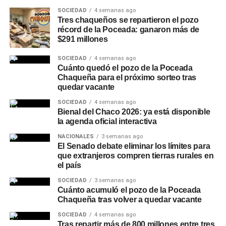
variantes 0.0% ganaron terreno entre consumidores
SOCIEDAD
4 semanas ago
que buscan balancear hidratación o conducir sin
Tres chaqueños se repartieron el pozo
récord de la Poceada: ganaron más de
riesgos sin abandonar el ritual social.
$291 millones
Mapeo de maridajes: La cerveza amplió su
SOCIEDAD
4 semanas ago
presencia en la gastronomía formal, combinándose
Cuánto quedó el pozo de la Poceada
con carnes a las brasas, pastas e incluso postres.
Chaqueña para el próximo sorteo tras
quedar vacante
Canales de compra directos: Las plataformas de
envío a domicilio registraron subas constantes en
SOCIEDAD
4 semanas ago
Bienal del Chaco 2026: ya está disponible
la demanda, especialmente durante eventos
la agenda oficial interactiva
deportivos de gran escala.
NACIONALES
3 semanas ago
El Senado debate eliminar los límites para
Secretos para servirla y
que extranjeros compren tierras rurales en
el país
conservar la calidad
SOCIEDAD
3 semanas ago
Cuánto acumuló el pozo de la Poceada
Especialistas del sector señalan que la forma de servido
Chaqueña tras volver a quedar vacante
resulta determinante para apreciar los aromas y evitar
SOCIEDAD
4 semanas ago
molestias digestivas. La presencia de dos dedos de
Tras repartir más de 800 millones entre tres