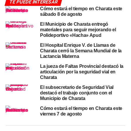
TE PUEDE INTERESAR
escuelas, clubes, iglesias, centros de salud y
Cómo estará el tiempo en Charata este
organizaciones sociales, con capacitaciones periódicas,
sábado 8 de agosto
campañas de concientización y espacios físicos y
digitales de escucha. «Escuchar también es cuidar» fue
El Municipio de Charata entregó
materiales para seguir mejorando el
el mensaje central de la iniciativa, que apuntó a construir
Polideportivo «Hacha» Apud
políticas públicas permanentes en torno a la salud
mental.
El Hospital Enrique V. de Llamas de
Charata cerró la Semana Mundial de la
Lactancia Materna
Leé la nota completa
La jueza de Faltas Provincial destacó la
Obras de alcantarillas y
articulación por la seguridad vial en
Charata
desagüe en Leandro Alem y
El subsecretario de Seguridad Vial
destacó el trabajo conjunto con el
Mariano Castex
Municipio de Charata
El intendente Rubén Rach confirmó el avance de
obras
Cómo estará el tiempo en Charata este
viernes 7 de agosto
de alcantarillas y trabajos en desagüe
sobre las calles
Leandro Alem y Mariano Castex y sus intersecciones del
barrio. Las intervenciones respondieron a pedidos de los