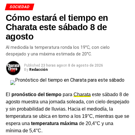
vecinos del sector y apuntaron a optimizar el
SOCIEDAD
escurrimiento del agua y prevenir anegamientos en días
Cómo estará el tiempo en
de lluvia. El Área de Obras Públicas municipal estuvo a
Charata este sábado 8 de
cargo de los trabajos.
agosto
Leé la nota completa
Al mediodía la temperatura ronda los 19°C, con cielo
La escuela de Pampa Cejas
despejado y una máxima estimada de 20°C.
pide pintura y materiales
Published
23 horas ago
on
8 de agosto de 2026
By
Redacción
La directora de la
Escuela Secundaria N° 129 Roque
Romero de Pampa Cejas,
Karina Ojeda, lanzó una
El
pronóstico del tiempo
para
Charata
este sábado 8 de
convocatoria a comerciantes y empresarios de Charata
agosto muestra una jornada soleada, con cielo despejado
para donar pintura y materiales y renovar el edificio del
y sin probabilidad de lluvias. Hacia el mediodía, la
establecimiento, ubicado a 37 kilómetros de la ciudad. El
temperatura se ubica en torno a los 19°C, mientras que se
pedido incluyó látex blanco, pinturas de colores, lijas,
espera una
temperatura máxima
de 20,4°C y una
rodillos, pinceles y guantes. Los propios alumnos
mínima de 5,4°C.
participaron del proceso de planificación en sus horas de