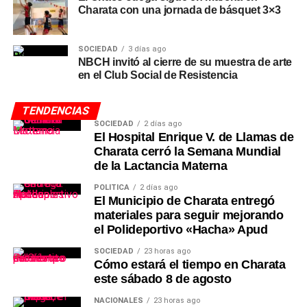
Charata con una jornada de básquet 3×3
SOCIEDAD
3 días ago
NBCH invitó al cierre de su muestra de arte
en el Club Social de Resistencia
TENDENCIAS
SOCIEDAD
2 días ago
El Hospital Enrique V. de Llamas de
Charata cerró la Semana Mundial
de la Lactancia Materna
POLÍTICA
2 días ago
El Municipio de Charata entregó
materiales para seguir mejorando
el Polideportivo «Hacha» Apud
SOCIEDAD
23 horas ago
Cómo estará el tiempo en Charata
este sábado 8 de agosto
NACIONALES
23 horas ago