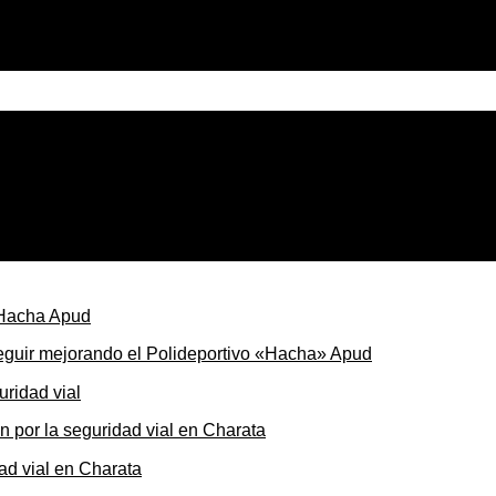
 5°C y máxima de 16°C, fin de semana con ascenso térmico 
seguir mejorando el Polideportivo «Hacha» Apud
ón por la seguridad vial en Charata