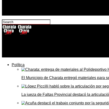
CharataChaco.Net
Clima en Charata hoy viernes 22 de mayo: mañana fría con
Política
El Municipio de Charata entregó materiales para 
La jueza de Faltas Provincial destacó la articulaci