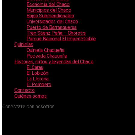
Economía del Chaco
Municipios del Chaco
Bajos Submeridionales
Universidades del Chaco
Puerto de Barranqueras
Tren Sáenz Peña – Chorotis
Parque Nacional El Impenetrable
Quinielas
Quiniela Chaqueña
Poceada Chaqueña
Historias, mitos y leyendas del Chaco
El Carau
El Lobizón
La Llorona
El Pombero
Contacto
Quiénes somos
Conéctate con nosotros