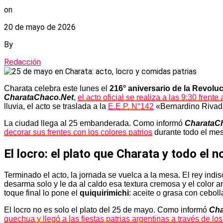
on
20 de mayo de 2026
By
Redacción
Charata celebra este lunes el
216° aniversario de la Revolu
CharataChaco.Net
,
el acto oficial se realiza a las 9:30 frent
lluvia, el acto se traslada a la
E.E.P. N°142
«Bernardino Rivad
La ciudad llega al 25 embanderada. Como informó
CharataC
decorar sus frentes con los colores patrios
durante todo el mes
El locro: el plato que Charata y todo el 
Terminado el acto, la jornada se vuelca a la mesa. El rey indi
desarma solo y le da al caldo esa textura cremosa y el color a
toque final lo pone el
quiquirimichi
: aceite o grasa con cebol
El locro no es solo el plato del 25 de mayo. Como informó
Cha
quechua y llegó a las fiestas patrias argentinas a través de l