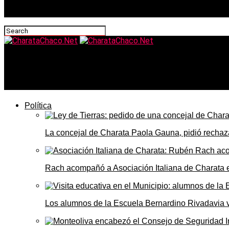
CharataChaco.Net
El 25 de mayo en Charata: qué se come y qué se toma este 
Política
La concejal de Charata Paola Gauna, pidió rechaza
Rach acompañó a Asociación Italiana de Charata 
Los alumnos de la Escuela Bernardino Rivadavia vi