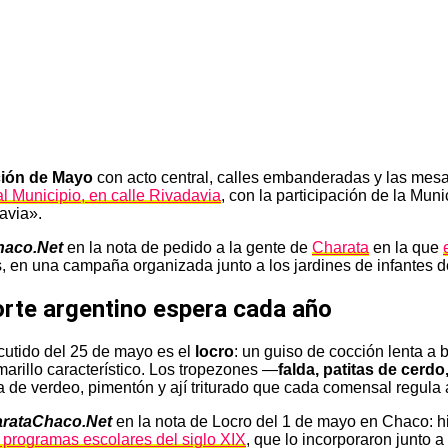
ción de Mayo
con acto central, calles embanderadas y las mes
e al Municipio, en calle Rivadavia
, con la participación de la Mun
avia».
haco.Net
en la nota de pedido a la gente de
Charata
en la que
, en una campaña organizada junto a los jardines de infantes d
norte argentino espera cada año
scutido del 25 de mayo es el
locro
: un guiso de cocción lenta a
marillo característico. Los tropezones —
falda, patitas de cerd
la de verdeo, pimentón y ají triturado que cada comensal regula 
rataChaco.Net
en la nota de Locro del 1 de mayo en Chaco: his
os programas escolares del siglo XIX
, que lo incorporaron junto 