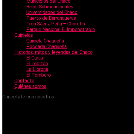
Municipios del Chaco
Bajos Submeridionales
Universidades del Chaco
Puerto de Barranqueras
Tren Sáenz Peña – Chorotis
Parque Nacional El Impenetrable
Quinielas
Quiniela Chaqueña
Poceada Chaqueña
Historias, mitos y leyendas del Chaco
El Carau
El Lobizón
La Llorona
El Pombero
Contacto
Quiénes somos
Conéctate con nosotros