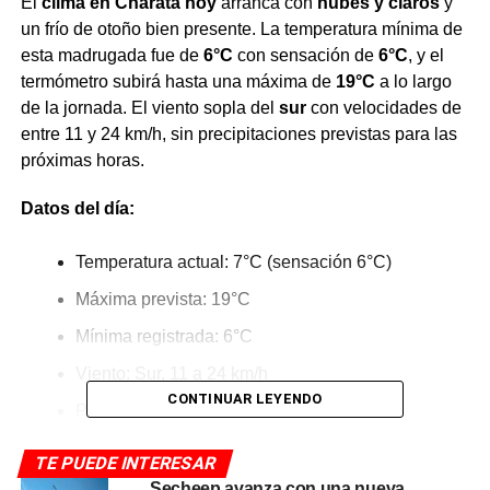
El
clima en Charata hoy
arranca con
nubes y claros
y
un frío de otoño bien presente. La temperatura mínima de
esta madrugada fue de
6°C
con sensación de
6°C
, y el
termómetro subirá hasta una máxima de
19°C
a lo largo
de la jornada. El viento sopla del
sur
con velocidades de
entre 11 y 24 km/h, sin precipitaciones previstas para las
próximas horas.
Datos del día:
Temperatura actual: 7°C (sensación 6°C)
Máxima prevista: 19°C
Mínima registrada: 6°C
Viento: Sur, 11 a 24 km/h
CONTINUAR LEYENDO
Probabilidad de lluvia: 10%
Alertas SMN: sin alertas activas para el
TE PUEDE INTERESAR
Chacabuco
Secheep avanza con una nueva