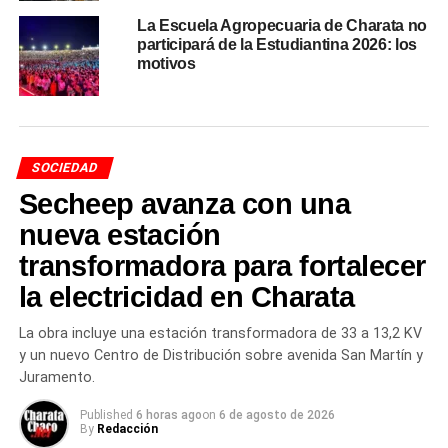
(APA) vigentes para la región al momento de esta
La Escuela Agropecuaria de Charata no
participará de la Estudiantina 2026: los
publicación.
motivos
Para conocer los registros históricos del
clima en el
Chaco,
consultá la guía completa en la página de
CharataChaco.Net
.
SOCIEDAD
Para seguir todas las
noticias de Charata
de hoy, visitá
Secheep avanza con una
CharataChaco.Net.
nueva estación
transformadora para fortalecer
TEMAS RELACIONADOS
CLIMA CHACO
CLIMA CHARATA
MAYO 2026
NOTICIAS CHARATA
NOTICIAS CHARATA HOY
la electricidad en Charata
NOTICIAS DE CHARATA CHACO
PRONÓSTICO CHARATA
TEMPERATURA CHARATA HOY
La obra incluye una estación transformadora de 33 a 13,2 KV
ACTUALIDAD
y un nuevo Centro de Distribución sobre avenida San Martín y
Acto del 25 de mayo en Charata: el programa
Juramento.
completo del 216° aniversario del Primer
Gobierno Patrio, desde las 8 hasta las 18
Published
6 horas ago
on
6 de agosto de 2026
By
Redacción
NOTICIAS