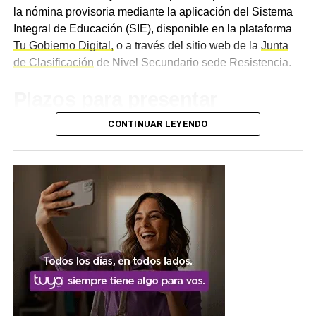
Desde
NBCH
invitaron tanto a quienes aún no visitaron la
la nómina provisoria mediante la aplicación del Sistema
exposición como a quienes deseen volver a disfrutarla, a
Integral de Educación (SIE), disponible en la plataforma
participar de la jornada de cierre y compartir un encuentro
Tu Gobierno Digital,
o a través del sitio web de la
Junta
junto a los protagonistas de las obras que forman parte de
de Clasificación
de Nivel Secundario sede Resistencia.
esta colección.
Plazos para presentar
reclamos
CONTINUAR LEYENDO
El
período de tacha
está vigente desde el 3 hasta el 14
de agosto, plazo durante el cual los interesados podrán
presentar los reclamos correspondientes a la lista
provisoria. Las presentaciones deberán realizarse
exclusivamente durante ese período, mediante el correo
electrónico tachasecundariaresistencia@gmail.com.
Desde la Junta de Clasificación de Nivel Secundario se
solicitó a los aspirantes verificar la información publicada
y respetar los plazos establecidos para la realización de