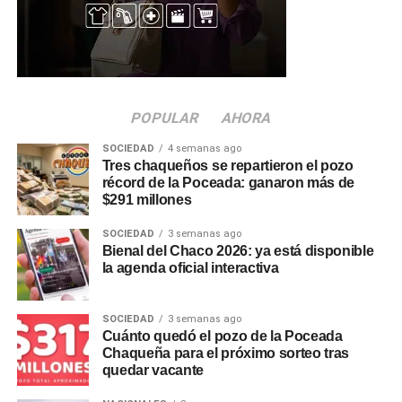
consultas o reclamos, dado que las presentaciones fuera
de término no serán consideradas.
POPULAR
AHORA
SOCIEDAD
4 semanas ago
Tres chaqueños se repartieron el pozo
récord de la Poceada: ganaron más de
$291 millones
SOCIEDAD
3 semanas ago
Bienal del Chaco 2026: ya está disponible
la agenda oficial interactiva
SOCIEDAD
3 semanas ago
Cuánto quedó el pozo de la Poceada
Chaqueña para el próximo sorteo tras
quedar vacante