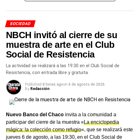
Las características técnicas de
la obra
SOCIEDAD
NBCH invitó al cierre de su
La obra contempla la construcción de una
estación
transformadora
de rebaje de 33 a 13,2 KV, equipada
muestra de arte en el Club
con un transformador de potencia de 16 MVA y todos los
Social de Resistencia
sistemas de protección, maniobra, medición y
telecomando necesarios para garantizar un
La actividad se realizará a las 19:30 en el Club Social de
funcionamiento seguro y eficiente. Será alimentada por
Resistencia, con entrada libre y gratuita.
una nueva línea aérea de media tensión de 33 KV, con
Published
8 horas ago
on
6 de agosto de 2026
una extensión de 3.520 metros, que se conectará con la
By
Redacción
nueva estación transformadora de alta tensión ya
construida, además de un tramo de línea subterránea de
100 metros.
Nuevo Banco del Chaco
invita a la comunidad a
En paralelo, se construirá una línea subterránea de media
participar del cierre de la muestra «
La enciclopedia
tensión de 13,2 KV con cuatro salidas destinadas a
mágica: la colección como refugio
«, que se realizará este
abastecer nuevos distribuidores y subestaciones,
jueves 6 de agosto, a las 19:30, en el Club Social de