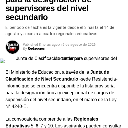
presidente saliente de Secheep, José Bistoletti, junto al
supervisores del nivel
intendente de Charata,
Rubén Rach
. También
Con curaduría de
Daniel Fischer
, la propuesta invitó a
secundario
participaron el vocal del Directorio de la empresa,
recorrer el patrimonio artístico de NBCH a través de un
Germán Perelli; el asesor José Rodríguez y la gerente
itinerario que pone en valor la memoria, la identidad y la
El período de tacha está vigente desde el 3 hasta el 14 de
zonal, Alejandra Guerrero, quienes verificaron el
riqueza cultural de la provincia. La exposición fue
agosto y alcanza a cuatro regionales educativas.
desarrollo de una obra considerada estratégica para el
concebida como un espacio de encuentro entre el arte, la
futuro energético de la ciudad.
historia y la comunidad, reafirmando el compromiso de la
Published
8 horas ago
on
6 de agosto de 2026
By
Redacción
entidad con la preservación y difusión del patrimonio
Más
noticias de Charata
en
CharataChaco.Net.
cultural chaqueño.
Fischer sostuvo que, en esta «enciclopedia mágica» que
El Ministerio de Educación, a través de la
Junta de
retoma el banco, cada pieza ocupa un lugar único en la
Clasificación de Nivel Secundario
-sede Resistencia-,
historia del Norte Grande, y que en esa acción radica su
informó que se encuentra disponible la lista provisoria
verdadero valor.
para la designación única y excepcional de cargos de
supervisión del nivel secundario, en el marco de la Ley
Última oportunidad para
N° 4240-E.
visitar la muestra
La convocatoria comprende a las
Regionales
Educativas
5, 6, 7 y 10. Los aspirantes pueden consultar