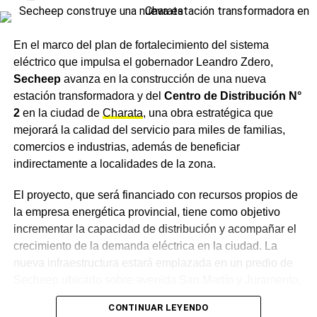
El 25 de mayo en Charata: qué se come y qué se
toma este lunes en el 216° aniversario de la Patria
En el marco del plan de fortalecimiento del sistema
eléctrico que impulsa el gobernador Leandro Zdero,
Secheep
avanza en la construcción de una nueva
estación transformadora y del
Centro de Distribución N°
2
en la ciudad de
Charata
, una obra estratégica que
mejorará la calidad del servicio para miles de familias,
comercios e industrias, además de beneficiar
indirectamente a localidades de la zona.
El proyecto, que será financiado con recursos propios de
la empresa energética provincial, tiene como objetivo
incrementar la capacidad de distribución y acompañar el
crecimiento de la demanda eléctrica en la ciudad. La
nueva infraestructura estará emplazada en un predio de
Secheep ubicado sobre avenida San Martín y Juramento,
donde funcionó la antigua usina eléctrica.
CONTINUAR LEYENDO