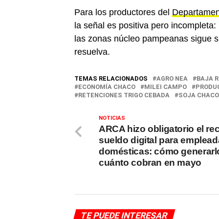
Para los productores del
Departamen
la señal es positiva pero incompleta
las zonas núcleo pampeanas sigue sie
resuelva.
TEMAS RELACIONADOS
AGRO NEA
BAJA 
ECONOMÍA CHACO
MILEI CAMPO
PRODU
RETENCIONES TRIGO CEBADA
SOJA CHACO
NOTICIAS
ARCA hizo obligatorio el re
sueldo digital para emplea
domésticas: cómo generarl
cuánto cobran en mayo
TE PUEDE INTERESAR