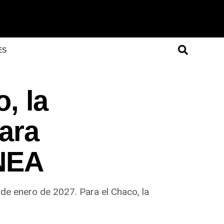
ES
o, la
para
 NEA
sde enero de 2027. Para el Chaco, la