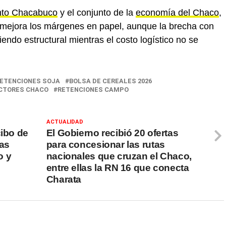
to Chacabuco
y el conjunto de la
economía del Chaco
,
: mejora los márgenes en papel, aunque la brecha con
ndo estructural mientras el costo logístico no se
RETENCIONES SOJA
BOLSA DE CEREALES 2026
CTORES CHACO
RETENCIONES CAMPO
ACTUALIDAD
cibo de
El Gobierno recibió 20 ofertas
das
para concesionar las rutas
o y
nacionales que cruzan el Chaco,
entre ellas la RN 16 que conecta
Charata