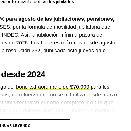
% para agosto de las jubilaciones, pensiones,
ES, por la fórmula de movilidad jubilatoria que
 INDEC. Así, la jubilación mínima pasará de
 mes de 2026. Los haberes máximos desde agosto
a resolución 232, publicada este jueves en el
 desde 2024
ago del
bono extraordinario de $70.000
para los
sos, un refuerzo que no se actualiza desde marzo
mínima recibirán el bono completo, con lo que
tras que quienes perciban un ingreso superior a
rán a un bono proporcional hasta alcanzar ese
a por movilidad, el aumento efectivo para quienes
INUAR LEYENDO