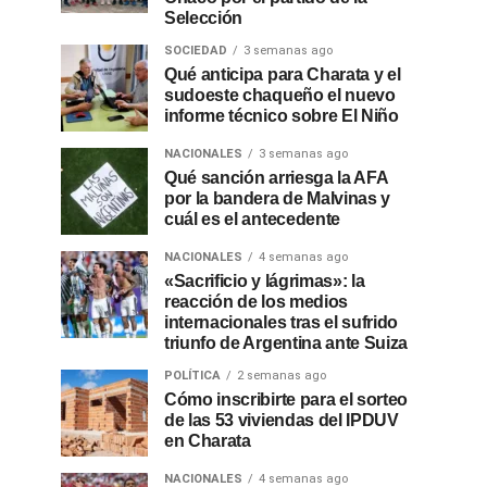
Selección
SOCIEDAD
3 semanas ago
Qué anticipa para Charata y el
sudoeste chaqueño el nuevo
informe técnico sobre El Niño
NACIONALES
3 semanas ago
Qué sanción arriesga la AFA
por la bandera de Malvinas y
cuál es el antecedente
NACIONALES
4 semanas ago
«Sacrificio y lágrimas»: la
reacción de los medios
internacionales tras el sufrido
triunfo de Argentina ante Suiza
POLÍTICA
2 semanas ago
Cómo inscribirte para el sorteo
de las 53 viviendas del IPDUV
en Charata
NACIONALES
4 semanas ago