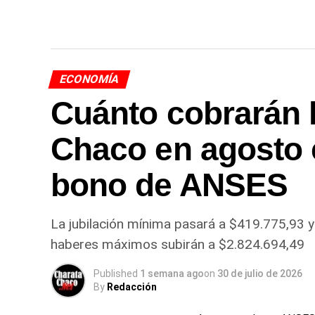
ECONOMÍA
Cuánto cobrarán l
Chaco en agosto 
bono de ANSES
La jubilación mínima pasará a $419.775,93 y
haberes máximos subirán a $2.824.694,49
Published
1 semana ago
on
30 de julio de 2026
By
Redacción