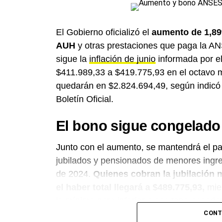
El Gobierno oficializó el
aumento de 1,89
AUH
y otras prestaciones que paga la ANS
sigue la
inflación de junio
informada por el
$411.989,33 a $419.775,93 en el octavo
quedarán en $2.824.694,49, según indicó l
Boletín Oficial.
El bono sigue congelado
Junto con el aumento, se mantendrá el p
jubilados y pensionados de menores ingre
de 2024.
Quienes cobran la jubilación 
el haber total llegará a $489.775,93,
mien
la mínima pero inferior a ese tope accede
mismo piso. Como el refuerzo no se ajust
CONT