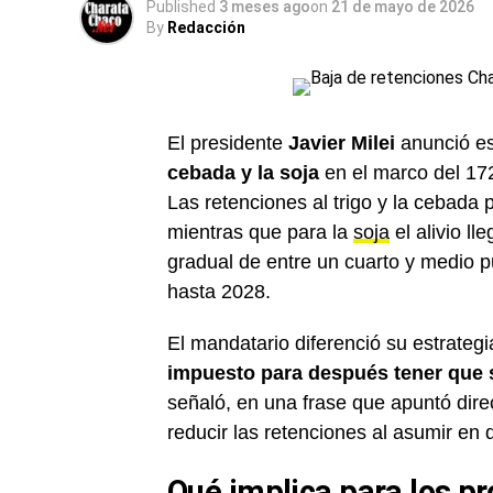
Published
3 meses ago
on
21 de mayo de 2026
By
Redacción
El presidente
Javier Milei
anunció es
cebada y la soja
en el marco del 172
Las retenciones al trigo y la cebada 
mientras que para la
soja
el alivio l
gradual de entre un cuarto y medio p
hasta 2028.
El mandatario diferenció su estrategi
impuesto para después tener que 
señaló, en una frase que apuntó dir
reducir las retenciones al asumir en
Qué implica para los p