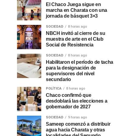
El Chaco Juega sigue en
marcha en Charata con una
jornada de básquet 3×3
SOCIEDAD
8 horas ago
NBCH invitó al cierre de su
muestra de arte en el Club
Social de Resistencia
SOCIEDAD
8 horas ago
Habilitaron el período de tacha
para la designación de
supervisores del nivel
secundario
POLÍTICA
8 horas ago
Chaco confirmó que
desdoblará las elecciones a
gobernador de 2027
SOCIEDAD
9 horas ago
Sameep comenzó a distribuir
agua hacia Charata y otras
localidades del Segundo