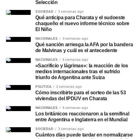
Selección
hogar y náutica.
SOCIEDAD
3 semanas ago
Recomendaciones de
Qué anticipa para Charata y el sudoeste
chaqueño el nuevo informe técnico sobre
El Niño
seguridad
NACIONALES
3 semanas ago
Qué sanción arriesga la AFA por la bandera
Desde la entidad remarcaron que NBCH nunca solicita a
de Malvinas y cuál es el antecedente
sus clientes realizar simulaciones de préstamos, cambios
de contraseñas, instalación de aplicaciones o
NACIONALES
4 semanas ago
«Sacrificio y lágrimas»: la reacción de los
transferencias de dinero, y recomendaron operar siempre
medios internacionales tras el sufrido
a través de los canales oficiales del banco: el
WhatsApp
triunfo de Argentina ante Suiza
verificado 3624161290
o las redes sociales oficiales de
POLÍTICA
2 semanas ago
la entidad.
Cómo inscribirte para el sorteo de las 53
viviendas del IPDUV en Charata
NACIONALES
4 semanas ago
Los británicos reaccionaron a la semifinal
entre Argentina e Inglaterra en el Mundial
SOCIEDAD
3 semanas ago
Cuántos días puede tardar en normalizarse