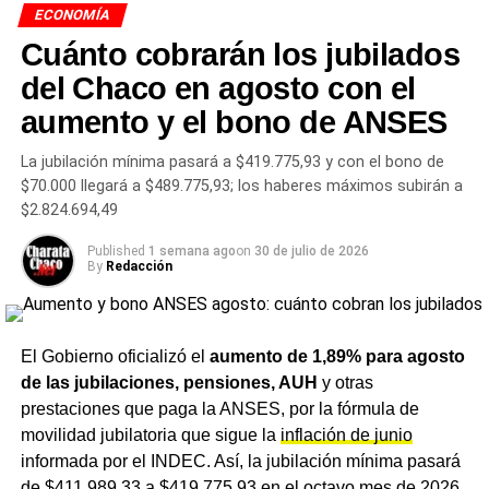
ECONOMÍA
el empleador deberá imprimir el recibo electrónico por
duplicado: una copia será entregada al trabajador y la
Cuánto cobrarán los jubilados
otra quedará en poder del empleador firmada como
del Chaco en agosto con el
constancia de pago.
aumento y el bono de ANSES
Cuánto cobran las empleadas
La jubilación mínima pasará a $419.775,93 y con el bono de
$70.000 llegará a $489.775,93; los haberes máximos subirán a
domésticas en mayo de 2026
$2.824.694,49
Con el aumento acumulativo del 1,6% aplicado en mayo,
Published
1 semana ago
on
30 de julio de 2026
By
Redacción
los valores por hora y por mes según categoría son los
siguientes:
Supervisores con retiro:
$4.233,82 la hora /
El Gobierno oficializó el
aumento de 1,89% para agosto
$528.158,40 el mes.
Supervisores sin retiro:
$4.614,42 /
de las jubilaciones, pensiones, AUH
y otras
$585.432,62.
Personal para tareas específicas con
prestaciones que paga la ANSES, por la fórmula de
retiro:
$4.022,91 / $492.481,06.
Personal para tareas
movilidad jubilatoria que sigue la
inflación de junio
específicas sin retiro:
$4.387,44 / $545.356,31.
informada por el INDEC. Así, la jubilación mínima pasará
Caseros:
$3.805,10 / $481.109,55.
Asistencia y
de $411.989,33 a $419.775,93 en el octavo mes de 2026.