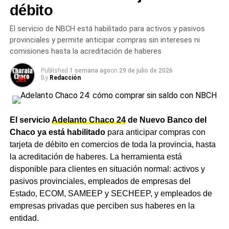
débito
de suba nominal del haber.
ACTUALIDAD
Milei bajó las retenciones al trigo, la cebada y la
El servicio de NBCH está habilitado para activos y pasivos
Cuánto suben la AUH y las
soja: qué significa para los productores del
provinciales y permite anticipar compras sin intereses ni
Chaco y el NEA
comisiones hasta la acreditación de haberes
asignaciones familiares
NOTICIAS
Published
1 semana ago
on
29 de julio de 2026
Diputados aprobó el recorte de subsidios al gas
By
Redacción
El incremento del 1,89% también impacta sobre las
por Zonas Frías y el Chaco de Zdero votó a favor
asignaciones que administra el organismo. La Asignación
a cambio de una compensación eléctrica
Universal por Hijo (AUH) subirá de $148.049 a
$150.847,13, mientras que la AUH por Discapacidad
El servicio
Adelanto Chaco 24
de Nuevo Banco del
pasará de $482.062 a $491.172,97. La Asignación
Chaco ya está habilitado
para anticipar compras con
Familiar por Hijo del primer rango de ingresos se
tarjeta de débito en comercios de toda la provincia, hasta
actualizará de $74.033 a $75.432,22, en tanto que el
la acreditación de haberes. La herramienta está
pago único por nacimiento subirá a $87.926.
disponible para clientes en situación normal: activos y
pasivos provinciales, empleados de empresas del
Un trámite cada vez más cerca
Estado, ECOM, SAMEEP y SECHEEP, y empleados de
empresas privadas que perciben sus haberes en la
en Charata
entidad.