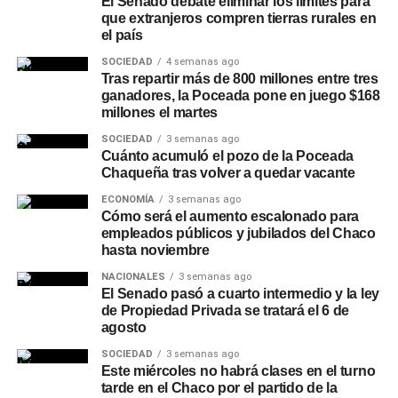
El Senado debate eliminar los límites para
que extranjeros compren tierras rurales en
Otras líneas disponibles en
el país
SOCIEDAD
4 semanas ago
NBCH24
Tras repartir más de 800 millones entre tres
ganadores, la Poceada pone en juego $168
Además del Préstamo Express, la plataforma ofrece el
millones el martes
Préstamo Inmediato, con montos de hasta
SOCIEDAD
3 semanas ago
$15.000.000, plazos de hasta 24 meses y tasa fija, y el
Cuánto acumuló el pozo de la Poceada
Chaqueña tras volver a quedar vacante
Préstamo Anticipo en 3 cuotas
, pensado para
necesidades puntuales de corto plazo. Para el sector
ECONOMÍA
3 semanas ago
privado, el Préstamo +Profesionales permite acceder
Cómo será el aumento escalonado para
empleados públicos y jubilados del Chaco
hasta $30.000.000 con plazos de hasta 24 meses y tasa
hasta noviembre
fija, mientras que la línea +Comercios está destinada a
NACIONALES
3 semanas ago
comercios adheridos a
Unicobros
, con montos de hasta
El Senado pasó a cuarto intermedio y la ley
$30.000.000, libre destino y gestión 100% online. A estas
de Propiedad Privada se tratará el 6 de
opciones se suman otras líneas de gestión presencial,
agosto
como la consolidación de deudas y
Tu Préstamo en 36
SOCIEDAD
3 semanas ago
cuotas
, para financiar compras en comercios adheridos
Este miércoles no habrá clases en el turno
de rubros como construcción, turismo, motos, bicicletas,
tarde en el Chaco por el partido de la