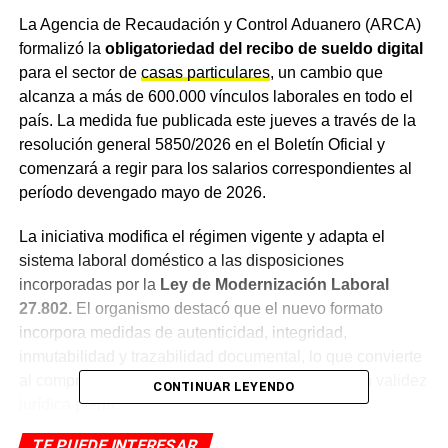
La Agencia de Recaudación y Control Aduanero (ARCA)
formalizó la
obligatoriedad del recibo de sueldo digital
para el sector de
casas particulares
, un cambio que
alcanza a más de 600.000 vínculos laborales en todo el
país. La medida fue publicada este jueves a través de la
resolución general 5850/2026 en el Boletín Oficial y
comenzará a regir para los salarios correspondientes al
período devengado mayo de 2026.
La iniciativa modifica el régimen vigente y adapta el
sistema laboral doméstico a las disposiciones
incorporadas por la
Ley de Modernización Laboral
27.802.
El organismo destacó que el nuevo formato
incorpora medidas de autenticidad, integridad,
inmutabilidad y trazabilidad documental, lo que convierte
al comprobante en un instrumento electrónico con validez
CONTINUAR LEYENDO
jurídica plena.
TE PUEDE INTERESAR