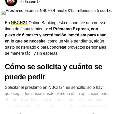
By
Redacción
de servicio, restaurantes, farmacias e indumentaria,
entre otros.
Para la red de comercios, la operación
funciona exactamente igual que cualquier venta con
tarjeta de débito, sin necesidad de realizar ninguna
En
NBCH24
Online Banking está disponible una nueva
acción o trámite adicional. El servicio no tiene costos
línea de financiamiento: el
Préstamo Express, con
adicionales, comisiones ni intereses, y puede utilizarse
plazo de 6 meses y acreditación inmediata para usar
en cualquier comercio que opere con la tarjeta de débito
en lo que se necesite
, como un viaje pendiente, algún
Chaco 24
.
gasto postergado o para concretar proyectos personales
de manera fácil y sin esperas.
Una herramienta pensada para
Cómo se solicita y cuánto se
el día a día
puede pedir
Desde el
NBCH
remarcaron que la entidad busca
posicionarse como aliada de las familias chaqueñas para
Solicitar el préstamo en NBCH24 es sencillo: solo hay
acompañar el día a día, con la tranquilidad de poder
que seguir los pasos desde el menú de la aplicación para
comprar y cubrir imprevistos incluso cuando no hay saldo
obtener el crédito al instante en la cuenta. La operación
disponible.
El banco recordó además que nunca
cuenta con biometría facial para validar las transacciones
solicita a sus clientes compartir su clave PIN, clave
y reducir los riesgos de estafas.
El Préstamo Express