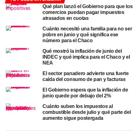
Qué cambia para empleadores y
Qué plan lanzó el Gobierno para que los
comercios puedan pagar impuestos
empleadas
atrasados en cuotas
A partir de ahora, los
empleadores deberán generar los
Cuánto necesitó una familia para no ser
pobre en junio y qué significa ese
comprobantes de pago
de manera electrónica a través
número para el Chaco
del Registro Especial del
Personal de Casas
Particulares
, utilizando clave fiscal. Los formularios en
Qué mostró la inflación de junio del
INDEC y qué implica para el Chaco y el
papel que se usaban hasta ahora —los volantes F.
NEA
102/RT, F. 575/RT y F. 1350— quedan sin efecto como
comprobantes de pago.
El sector panadero advierte una fuerte
caída del consumo de pan y facturas
Las empleadas registradas podrán consultar y descargar
El Gobierno espera que la inflación de
sus recibos desde la web oficial de
ARCA
con clave
junio quede por debajo del 2%
fiscal, seleccionando la pestaña
«Mis trabajos»
y luego
Cuánto suben los impuestos al
la opción
«Recibos de sueldo».
Los empleadores, por
combustible desde julio y qué parte del
su parte, podrán verificar desde el sistema cuándo la
aumento sigue postergada
trabajadora accedió al comprobante digital.
Para los casos en que el salario sea abonado en efectivo,