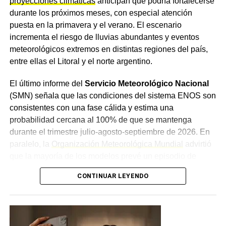
proyecciones climáticas
anticipan que podría fortalecerse
durante los próximos meses, con especial atención
Desde
Sameep
remarcaron que estas intervenciones
puesta en la primavera y el verano. El escenario
forman parte de un plan de trabajo preventivo que la
incrementa el riesgo de lluvias abundantes y eventos
empresa desarrolla en distintos puntos de la provincia
meteorológicos extremos en distintas regiones del país,
para responder con rapidez a las variaciones hidrológicas
entre ellas el Litoral y el norte argentino.
y asegurar la prestación del servicio, priorizando el
funcionamiento de las plantas potabilizadoras y el
El último informe del
Servicio Meteorológico Nacional
abastecimiento a la población. La planta de Puerto
(SMN) señala que las condiciones del sistema ENOS son
Lavalle distribuye agua potable a esa localidad y a Fortín
consistentes con una fase cálida y estima una
Lavalle, Juan José Castelli, Miraflores, El Espinillo y Villa
probabilidad cercana al 100% de que se mantenga
Río Bermejito.
durante el trimestre julio-agosto-septiembre de 2026. En
paralelo, la
Organización Meteorológica Mundial
advirtió
que la mayoría de los modelos prevé un episodio de
intensidad al menos moderada, con posibilidades de que
CONTINUAR LEYENDO
llegue a ser fuerte, en un contexto de rápido
calentamiento del Pacífico ecuatorial. El fenómeno
modifica los patrones habituales de circulación
atmosférica, aunque los especialistas remarcan que no