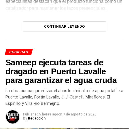
especialistas destacan que el producto funciona como un
catalizador para mantener los lazos presenciales.
Cambios en las preferencias y
CONTINUAR LEYENDO
el auge de las opciones sin
alcohol
SOCIEDAD
Durante los últimos años, el perfil del consumidor
Sameep ejecuta tareas de
argentino atravesó una transformación visible. Si bien las
dragado en Puerto Lavalle
variedades tradicionales rubias sostienen el mayor
para garantizar el agua cruda
volumen de ventas, se consolidó la búsqueda de nuevos
estilos artesanales, combinaciones gastronómicas y
La obra busca garantizar el abastecimiento de agua potable a
alternativas de menor graduación.
Puerto Lavalle, Fortín Lavalle, J. J. Castelli, Miraflores, El
Espinillo y Villa Río Bermejito.
Entre las tendencias de
Published
5 horas ago
on
7 de agosto de 2026
mercado sobresalen los
By
Redacción