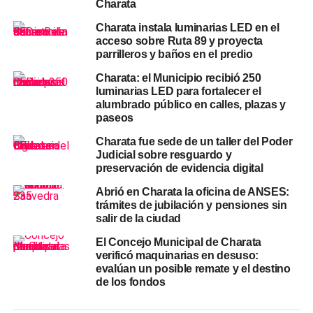
Charata
presenciales ante el organismo: jubilaciones, pensiones,
asignaciones familiares, AUH y otros programas de
Charata instala luminarias LED en el
acceso sobre Ruta 89 y proyecta
asistencia social. La apertura de una
sede propia en
parrilleros y baños en el predio
Charata
reducirá ese desplazamiento y facilitará el
acceso a quienes más dependen de esos beneficios.
Charata: el Municipio recibió 250
luminarias LED para fortalecer el
alumbrado público en calles, plazas y
El impacto se proyecta también hacia los
municipios del
paseos
Chaco
del Departamento Chacabuco y la región, cuyos
vecinos habitualmente eligen
Charata
como punto de
Charata fue sede de un taller del Poder
Judicial sobre resguardo y
referencia para gestionar este tipo de trámites.
preservación de evidencia digital
Próximos pasos para la
Abrió en Charata la oficina de ANSES:
trámites de jubilación y pensiones sin
habilitación de la Oficina ANSES
salir de la ciudad
El Concejo Municipal de Charata
Charata
verificó maquinarias en desuso:
evalúan un posible remate y el destino
Con un plazo de dos a tres semanas, la
Oficina ANSES
de los fondos
Charata
podría estar operativa antes de que finalice
junio. No se informaron aún los horarios de atención ni el