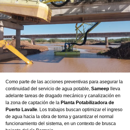
siguientes aspectos:
Crecimiento del segmento sin alcohol: Las
variantes 0.0% ganaron terreno entre consumidores
que buscan balancear hidratación o conducir sin
riesgos sin abandonar el ritual social.
Mapeo de maridajes: La cerveza amplió su
presencia en la gastronomía formal, combinándose
con carnes a las brasas, pastas e incluso postres.
Canales de compra directos: Las plataformas de
envío a domicilio registraron subas constantes en
Como parte de las acciones preventivas para asegurar la
la demanda, especialmente durante eventos
continuidad del servicio de agua potable,
Sameep
lleva
deportivos de gran escala.
adelante tareas de dragado mecánico y canalización en
la zona de captación de la
Planta Potabilizadora de
Secretos para servirla y
Puerto Lavalle
. Los trabajos buscan optimizar el ingreso
conservar la calidad
de agua hacia la obra de toma y garantizar el normal
funcionamiento del sistema, en un contexto de brusca
Especialistas del sector señalan que la forma de servido