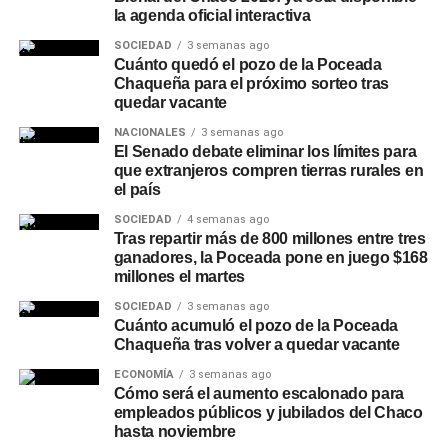
la agenda oficial interactiva
Uno de los principales riesgos asociados a períodos
prolongados de precipitaciones es la saturación de los
SOCIEDAD
3 semanas ago
Cuánto quedó el pozo de la Poceada
suelos, que puede favorecer anegamientos y complicar el
Chaqueña para el próximo sorteo tras
escurrimiento del agua, además de la preocupación por
quedar vacante
eventuales
crecidas de ríos
y riachos en localidades
NACIONALES
3 semanas ago
ubicadas en zonas bajas. El escenario también será
El Senado debate eliminar los límites para
seguido de cerca por el sector agropecuario, ya que una
que extranjeros compren tierras rurales en
el país
mayor disponibilidad de humedad puede favorecer
determinados cultivos, pero los excesos hídricos pueden
SOCIEDAD
4 semanas ago
Tras repartir más de 800 millones entre tres
dificultar las labores rurales y generar problemas
ganadores, la Poceada pone en juego $168
sanitarios en la producción.
millones el martes
Chaco refuerza la limpieza de
SOCIEDAD
3 semanas ago
Cuánto acumuló el pozo de la Poceada
Chaqueña tras volver a quedar vacante
desagües y canales
ECONOMÍA
3 semanas ago
Cómo será el aumento escalonado para
Ante las perspectivas climáticas, en Chaco se realizan
empleados públicos y jubilados del Chaco
operativos preventivos de limpieza y mantenimiento de
hasta noviembre
desagües, canales y cauces
en distintos puntos de la