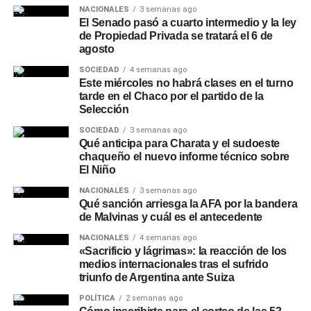
NACIONALES
3 semanas ago
provincia, con el objetivo de mejorar el escurrimiento y
El Senado pasó a cuarto intermedio y la ley
reducir el riesgo de anegamientos frente a lluvias
de Propiedad Privada se tratará el 6 de
intensas. Entre las intervenciones recientes se encuentra
agosto
la limpieza del riacho Arazá, en Barranqueras, donde
SOCIEDAD
4 semanas ago
Vialidad Provincial trabaja junto con la Administración
Este miércoles no habrá clases en el turno
tarde en el Chaco por el partido de la
Provincial del Agua y otras áreas del Gobierno.
Selección
La Provincia también mantiene esquemas de
SOCIEDAD
3 semanas ago
Qué anticipa para Charata y el sudoeste
contingencia hídrica
y coordinación con municipios,
chaqueño el nuevo informe técnico sobre
Protección Civil y organismos técnicos para intervenir
El Niño
ante situaciones meteorológicas adversas, entre las que
NACIONALES
3 semanas ago
se incluyen el bombeo preventivo, el control de lagunas y
Qué sanción arriesga la AFA por la bandera
sistemas hídricos, y la limpieza de sectores que pueden
de Malvinas y cuál es el antecedente
dificultar la evacuación del agua. Los especialistas
NACIONALES
4 semanas ago
remarcan que las tendencias estacionales deben
«Sacrificio y lágrimas»: la reacción de los
complementarse con los pronósticos diarios y semanales,
medios internacionales tras el sufrido
triunfo de Argentina ante Suiza
por lo que recomiendan seguir las actualizaciones del
SMN a medida que se acerquen la primavera y el verano.
POLÍTICA
2 semanas ago