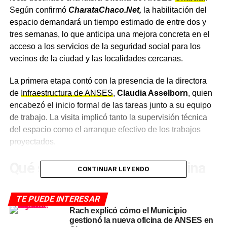
Según confirmó
CharataChaco.Net,
la habilitación del
espacio demandará un tiempo estimado de entre dos y
tres semanas, lo que anticipa una mejora concreta en el
acceso a los servicios de la seguridad social para los
vecinos de la ciudad y las localidades cercanas.
La primera etapa contó con la presencia de la directora
de
Infraestructura de ANSES
,
Claudia Asselborn
, quien
encabezó el inicio formal de las tareas junto a su equipo
de trabajo. La visita implicó tanto la supervisión técnica
del espacio como el arranque efectivo de los trabajos
proyectados.
Qué significa tener una Oficina
CONTINUAR LEYENDO
de ANSES en Charata
TE PUEDE INTERESAR
Hasta ahora, los beneficiarios del oeste chaqueño debían
Rach explicó cómo el Municipio
gestionó la nueva oficina de ANSES en
trasladarse a otras localidades para realizar trámites