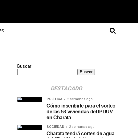
ES
Buscar
Buscar
DESTACADO
POLÍTICA
2 semanas ago
Cómo inscribirte para el sorteo
de las 53 viviendas del IPDUV
en Charata
SOCIEDAD
2 semanas ago
Charata tendrá cortes de agua