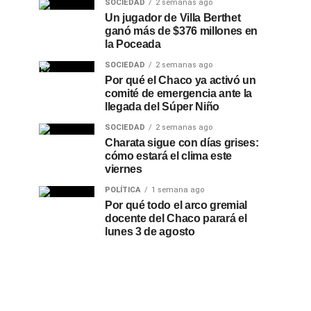
SOCIEDAD
2 semanas ago
Un jugador de Villa Berthet
ganó más de $376 millones en
la Poceada
SOCIEDAD
2 semanas ago
Por qué el Chaco ya activó un
comité de emergencia ante la
llegada del Súper Niño
SOCIEDAD
2 semanas ago
Charata sigue con días grises:
cómo estará el clima este
viernes
POLÍTICA
1 semana ago
Por qué todo el arco gremial
docente del Chaco parará el
lunes 3 de agosto