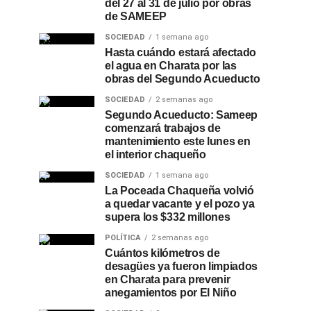
del 27 al 31 de julio por obras
de SAMEEP
SOCIEDAD
1 semana ago
Hasta cuándo estará afectado
el agua en Charata por las
obras del Segundo Acueducto
SOCIEDAD
2 semanas ago
Segundo Acueducto: Sameep
comenzará trabajos de
mantenimiento este lunes en
el interior chaqueño
SOCIEDAD
1 semana ago
La Poceada Chaqueña volvió
a quedar vacante y el pozo ya
supera los $332 millones
POLÍTICA
2 semanas ago
Cuántos kilómetros de
desagües ya fueron limpiados
en Charata para prevenir
anegamientos por El Niño