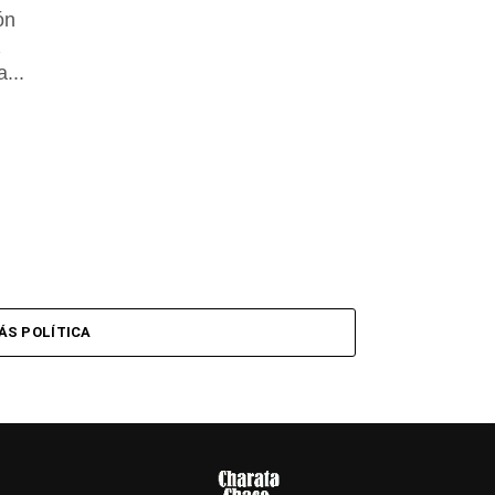
ón
z
...
ÁS POLÍTICA