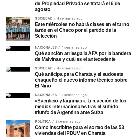
de Propiedad Privada se tratará el 6 de
verificado 3624161290
o las redes sociales oficiales de
agosto
la entidad.
SOCIEDAD
4 semanas ago
Este miércoles no habrá clases en el turno
tarde en el Chaco por el partido de la
Selección
NACIONALES
4 semanas ago
Qué sanción arriesga la AFA por la bandera
de Malvinas y cuál es el antecedente
SOCIEDAD
4 semanas ago
Qué anticipa para Charata y el sudoeste
chaqueño el nuevo informe técnico sobre
El Niño
NACIONALES
4 semanas ago
«Sacrificio y lágrimas»: la reacción de los
medios internacionales tras el sufrido
triunfo de Argentina ante Suiza
POLÍTICA
2 semanas ago
Cómo inscribirte para el sorteo de las 53
viviendas del IPDUV en Charata