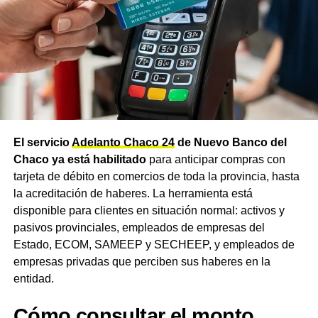
Familiar por Hijo del primer rango de ingresos se
actualizará de $74.033 a $75.432,22, en tanto que el
pago único por nacimiento subirá a $87.926.
Un trámite cada vez más cerca
en Charata
Los beneficiarios pueden verificar el monto exacto que
El servicio
Adelanto Chaco 24
de Nuevo Banco del
cobrarán
ingresando a Mi ANSES con su CUIL y Clave
Chaco ya está habilitado
para anticipar compras con
de la Seguridad Social
, desde donde también pueden
tarjeta de débito en comercios de toda la provincia, hasta
descargar el recibo de haberes. La consulta y los trámites
la acreditación de haberes. La herramienta está
previsionales son cada vez más accesibles para los
disponible para clientes en situación normal: activos y
jubilados de
Charata
desde la apertura, meses atrás, de
pasivos provinciales, empleados de empresas del
la
nueva oficina de ANSES
en la ciudad, que evita a los
Estado, ECOM, SAMEEP y SECHEEP, y empleados de
vecinos del
Departamento Chacabuco
tener que
empresas privadas que perciben sus haberes en la
trasladarse a Resistencia o Sáenz Peña para las
entidad.
gestiones habituales del organismo.
Cómo consultar el monto