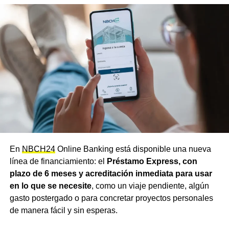
entre otros.
Para la red de comercios, la operación
funciona exactamente igual que cualquier venta con
tarjeta de débito, sin necesidad de realizar ninguna
acción o trámite adicional. El servicio no tiene costos
adicionales, comisiones ni intereses, y puede utilizarse
en cualquier comercio que opere con la tarjeta de débito
Chaco 24
.
Una herramienta pensada para
el día a día
Desde el
NBCH
remarcaron que la entidad busca
En
NBCH24
Online Banking está disponible una nueva
posicionarse como aliada de las familias chaqueñas para
línea de financiamiento: el
Préstamo Express, con
acompañar el día a día, con la tranquilidad de poder
plazo de 6 meses y acreditación inmediata para usar
comprar y cubrir imprevistos incluso cuando no hay saldo
en lo que se necesite
, como un viaje pendiente, algún
disponible.
El banco recordó además que nunca
gasto postergado o para concretar proyectos personales
solicita a sus clientes compartir su clave PIN, clave
de manera fácil y sin esperas.
Token o credenciales de homebanking,
ni realizar