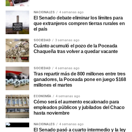
hasta $30.000.000 con plazos de hasta 24 meses y tasa
NACIONALES
4 semanas ago
fija, mientras que la línea +Comercios está destinada a
El Senado debate eliminar los límites para
comercios adheridos a
Unicobros
, con montos de hasta
que extranjeros compren tierras rurales en
$30.000.000, libre destino y gestión 100% online. A estas
el país
opciones se suman otras líneas de gestión presencial,
SOCIEDAD
3 semanas ago
como la consolidación de deudas y
Tu Préstamo en 36
Cuánto acumuló el pozo de la Poceada
cuotas
, para financiar compras en comercios adheridos
Chaqueña tras volver a quedar vacante
de rubros como construcción, turismo, motos, bicicletas,
hogar y náutica.
SOCIEDAD
4 semanas ago
Tras repartir más de 800 millones entre tres
Recomendaciones de
ganadores, la Poceada pone en juego $168
millones el martes
seguridad
ECONOMÍA
4 semanas ago
Cómo será el aumento escalonado para
Desde la entidad remarcaron que NBCH nunca solicita a
empleados públicos y jubilados del Chaco
sus clientes realizar simulaciones de préstamos, cambios
hasta noviembre
de contraseñas, instalación de aplicaciones o
transferencias de dinero, y recomendaron operar siempre
NACIONALES
4 semanas ago
El Senado pasó a cuarto intermedio y la ley
a través de los canales oficiales del banco: el
WhatsApp