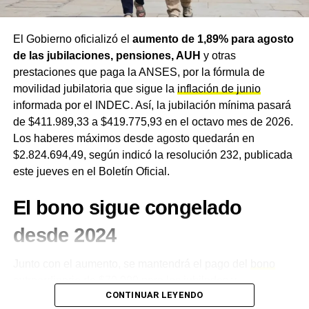
SECLO
, otorgando carácter de cosa juzgada a la
finalización de la relación laboral entre el agente y el
Estado nacional.
El Gobierno oficializó el
aumento de 1,89% para agosto
de las jubilaciones, pensiones, AUH
y otras
prestaciones que paga la ANSES, por la fórmula de
TEMAS RELACIONADOS
ANSES
ECONOMÍA
EMPLEO PÚBLICO
GASTOS DEL ESTADO
POLÍTICA
movilidad jubilatoria que sigue la
inflación de junio
RESOLUCIÓN 68/2026
RETIROS VOLUNTARIOS
informada por el INDEC. Así, la jubilación mínima pasará
de $411.989,33 a $419.775,93 en el octavo mes de 2026.
ACTUALIDAD
Criar un hijo en Argentina cuesta hasta $616.484
Los haberes máximos desde agosto quedarán en
por mes según el INDEC: los valores por edad,
$2.824.694,49, según indicó la resolución 232, publicada
qué incluye la canasta y cuántos sueldos hace
este jueves en el Boletín Oficial.
falta para cubrirla
El bono sigue congelado
NOTICIAS
Cosecha récord de trigo amortigua el sacudón de
Medio Oriente: el precio local subió apenas 0,5%
desde 2024
mientras otros orígenes treparon hasta 5%, pero
el pan y los fertilizantes siguen bajo presión
Junto con el aumento, se mantendrá el pago del
bono
extraordinario de $70.000
para los jubilados y
CONTINUAR LEYENDO
pensionados de menores ingresos, un refuerzo que no se