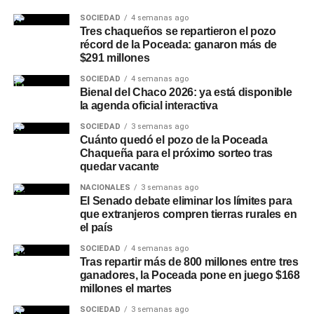
CAMIONEROS
CANASTA BÁSICA
SOCIEDAD
4 semanas ago
CONGRESO DE LA NACIÓN
DESIGUALDAD
La Provincia también mantiene esquemas de
Tres chaqueños se repartieron el pozo
DIETA SENADORES
ENFERMEROS
JUBILADOS
contingencia hídrica
y coordinación con municipios,
PARITARIAS
PÉRDIDA DEL PODER ADQUISITIVO
récord de la Poceada: ganaron más de
Protección Civil y organismos técnicos para intervenir
PODER ADQUISITIVO
SALARIO MÍNIMO
SMVM
$291 millones
SUELDO DOCENTE
ante situaciones meteorológicas adversas, entre las que
SOCIEDAD
4 semanas ago
se incluyen el bombeo preventivo, el control de lagunas y
Bienal del Chaco 2026: ya está disponible
ACTUALIDAD
la agenda oficial interactiva
Seis de cada diez trabajadores saltean comidas
sistemas hídricos, y la limpieza de sectores que pueden
en la jornada laboral por falta de dinero: en el
dificultar la evacuación del agua. Los especialistas
SOCIEDAD
3 semanas ago
NEA la mitad directamente no come, según la
remarcan que las tendencias estacionales deben
Cuánto quedó el pozo de la Poceada
UCA
Chaqueña para el próximo sorteo tras
complementarse con los pronósticos diarios y semanales,
quedar vacante
por lo que recomiendan seguir las actualizaciones del
NOTICIAS
Tres termómetros, el mismo diagnóstico: la
NACIONALES
3 semanas ago
SMN a medida que se acerquen la primavera y el verano.
El Senado debate eliminar los límites para
confianza del consumidor argentino cae en 2026
que extranjeros compren tierras rurales en
y las expectativas a futuro se deterioran por
el país
primera vez desde la asunción de Milei
SOCIEDAD
4 semanas ago
Tras repartir más de 800 millones entre tres
ganadores, la Poceada pone en juego $168
millones el martes
SOCIEDAD
3 semanas ago