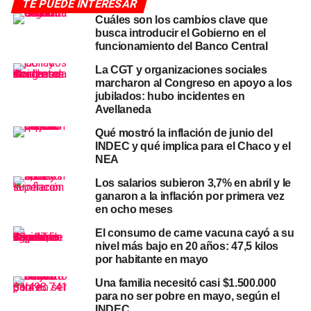
TE PUEDE INTERESAR
semana pasada como «modelo» por el Gobierno, sumará
Cuáles son los cambios clave que
un 10,1% semestral sobre una base de alrededor de
busca introducir el Gobierno en el
$900.000.
La dieta de un senador equivale a entre 7 y
funcionamiento del Banco Central
16 de esos salarios, dependiendo del sector que se
La CGT y organizaciones sociales
elija para la comparación.
marcharon al Congreso en apoyo a los
jubilados: hubo incidentes en
El piso: el salario mínimo y la
Avellaneda
Qué mostró la inflación de junio del
canasta de pobreza
INDEC y qué implica para el Chaco y el
NEA
El punto de partida más básico de la comparación es el
Los salarios subieron 3,7% en abril y le
Salario Mínimo Vital y Móvil (SMVM)
, que en marzo de
ganaron a la inflación por primera vez
2026 es de
$352.400 mensuales
. Con una dieta de
en ocho meses
$11.137.826, un senador cobra el equivalente a
31,6
El consumo de carne vacuna cayó a su
salarios mínimos
. Dicho de otra manera: mientras un
nivel más bajo en 20 años: 47,5 kilos
trabajador en el piso legal de la escala salarial necesita
por habitante en mayo
acumular más de dos años y medio de ingresos para
Una familia necesitó casi $1.500.000
igualar lo que un senador percibe en un solo mes, el
para no ser pobre en mayo, según el
debate en el Congreso es si ese senador debería cobrar
INDEC