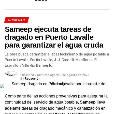
$1,4 millones más o menos por un mecanismo
automático de enganche paritario.
SOCIEDAD
El otro indicador que contextualiza la dieta es la
canasta
básica total
, que el INDEC fijó en
$1.397.672 para una
Sameep ejecuta tareas de
familia tipo
en febrero de 2026 —el umbral por debajo
dragado en Puerto Lavalle
del cual una familia es pobre. Un senador cobra
8
para garantizar el agua cruda
canastas básicas familiares
por mes. Quien está en el
salario mínimo cobra exactamente una cuarta parte de
La obra busca garantizar el abastecimiento de agua potable a
esa canasta, lo que significa que un trabajador al piso
Puerto Lavalle, Fortín Lavalle, J. J. Castelli, Miraflores, El
salarial legal cae bajo la línea de pobreza si es sostén de
Espinillo y Villa Río Bermejito.
hogar.
Published
7 minutos ago
on
7 de agosto de 2026
By
Redacción
Docentes: el sueldo que financia
la educación pública
Como parte de las acciones preventivas para asegurar la
continuidad del servicio de agua potable,
Sameep
lleva
El docente de primaria es quizás la figura que mejor
adelante tareas de dragado mecánico y canalización en
representa la distancia entre la política y el trabajo