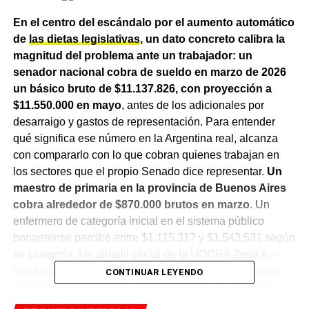
En el centro del escándalo por el aumento automático
de
las dietas legislativas
, un dato concreto calibra la
magnitud del problema ante un trabajador: un
senador nacional cobra de sueldo en marzo de 2026
un básico bruto de $11.137.826, con proyección a
$11.550.000 en mayo
, antes de los adicionales por
desarraigo y gastos de representación. Para entender
qué significa ese número en la Argentina real, alcanza
con compararlo con lo que cobran quienes trabajan en
los sectores que el propio Senado dice representar.
Un
maestro de primaria en la provincia de Buenos Aires
cobra alrededor de $870.000 brutos en marzo
. Un
enfermero de categoría inicial en el sistema público
bonaerense percibe entre $1.115.317 y $1.543.531 según
su categoría. Un albañil oficial de la UOCRA Zona A —
que incluye al Chaco y la mayor parte del país— cobra
CONTINUAR LEYENDO
aproximadamente $680.000 de básico más sumas no
remunerativas. Un camionero, tras la paritaria firmada la