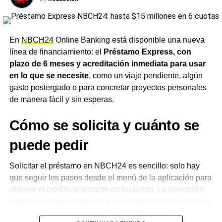
de servicio, restaurantes, farmacias e indumentaria,
entre otros.
Para la red de comercios, la operación
funciona exactamente igual que cualquier venta con
tarjeta de débito, sin necesidad de realizar ninguna
En
NBCH24
Online Banking está disponible una nueva
acción o trámite adicional. El servicio no tiene costos
línea de financiamiento: el
Préstamo Express, con
adicionales, comisiones ni intereses, y puede utilizarse
plazo de 6 meses y acreditación inmediata para usar
en cualquier comercio que opere con la tarjeta de débito
en lo que se necesite
, como un viaje pendiente, algún
Chaco 24
.
gasto postergado o para concretar proyectos personales
de manera fácil y sin esperas.
Una herramienta pensada para
Cómo se solicita y cuánto se
el día a día
puede pedir
Desde el
NBCH
remarcaron que la entidad busca
posicionarse como aliada de las familias chaqueñas para
Solicitar el préstamo en NBCH24 es sencillo: solo hay
acompañar el día a día, con la tranquilidad de poder
que seguir los pasos desde el menú de la aplicación para
comprar y cubrir imprevistos incluso cuando no hay saldo
obtener el crédito al instante en la cuenta. La operación
disponible.
El banco recordó además que nunca
cuenta con biometría facial para validar las transacciones
solicita a sus clientes compartir su clave PIN, clave
y reducir los riesgos de estafas.
El Préstamo Express