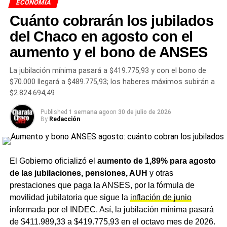
ECONOMÍA
En términos de producción, entre enero y mayo se
Cuánto cobrarán los jubilados
registraron
1,168 millones de toneladas res con hueso,
del Chaco en agosto con el
una caída del 7,3% respecto del mismo período de
2025.
El consumo aparente acumulado en ese lapso
aumento y el bono de ANSES
rondó las 855.750 toneladas, lo que implica unas 106.700
toneladas menos que un año atrás, una reducción del
La jubilación mínima pasará a $419.775,93 y con el bono de
$70.000 llegará a $489.775,93; los haberes máximos subirán a
11,1%. La contracara de ese cuadro está en las
$2.824.694,49
exportaciones: en el mismo período se embarcaron cerca
de 312.200 toneladas, un crecimiento del 5,1% interanual
Published
1 semana ago
on
30 de julio de 2026
impulsado principalmente por la demanda de Estados
By
Redacción
Unidos.
Para la ganadería del
departamento Chacabuco
, donde
El Gobierno oficializó el
aumento de 1,89% para agosto
el sector viene de dos años de precios históricos
de las jubilaciones, pensiones, AUH
y otras
sostenidos,
el dato de CICCRA enciende una señal de
prestaciones que paga la ANSES, por la fórmula de
alerta sobre el mercado interno.
La caída del consumo
movilidad jubilatoria que sigue la
inflación de junio
doméstico presiona sobre la demanda en los remates
informada por el INDEC. Así, la jubilación mínima pasará
locales, aun cuando las exportaciones ofrecen un canal
de $411.989,33 a $419.775,93 en el octavo mes de 2026.
alternativo. El panorama refuerza el diagnóstico que