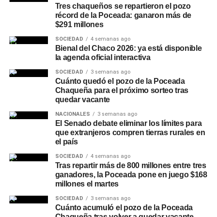
Tres chaqueños se repartieron el pozo
Otras líneas disponibles en
récord de la Poceada: ganaron más de
$291 millones
NBCH24
SOCIEDAD
4 semanas ago
Bienal del Chaco 2026: ya está disponible
Además del Préstamo Express, la plataforma ofrece el
la agenda oficial interactiva
Préstamo Inmediato, con montos de hasta
SOCIEDAD
3 semanas ago
$15.000.000, plazos de hasta 24 meses y tasa fija, y el
Cuánto quedó el pozo de la Poceada
Préstamo Anticipo en 3 cuotas
Chaqueña para el próximo sorteo tras
, pensado para
quedar vacante
necesidades puntuales de corto plazo. Para el sector
privado, el Préstamo +Profesionales permite acceder
NACIONALES
3 semanas ago
El Senado debate eliminar los límites para
hasta $30.000.000 con plazos de hasta 24 meses y tasa
que extranjeros compren tierras rurales en
fija, mientras que la línea +Comercios está destinada a
el país
comercios adheridos a
Unicobros
, con montos de hasta
SOCIEDAD
4 semanas ago
$30.000.000, libre destino y gestión 100% online. A estas
Tras repartir más de 800 millones entre tres
opciones se suman otras líneas de gestión presencial,
ganadores, la Poceada pone en juego $168
como la consolidación de deudas y
Tu Préstamo en 36
millones el martes
cuotas
, para financiar compras en comercios adheridos
SOCIEDAD
3 semanas ago
de rubros como construcción, turismo, motos, bicicletas,
Cuánto acumuló el pozo de la Poceada
Chaqueña tras volver a quedar vacante