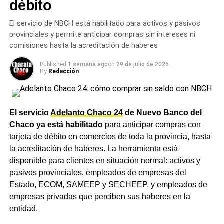
débito
qué prefieren los argentinos según una encuesta
de suba nominal del haber.
El servicio de NBCH está habilitado para activos y pasivos
Cuánto suben la AUH y las
provinciales y permite anticipar compras sin intereses ni
comisiones hasta la acreditación de haberes
asignaciones familiares
Published
1 semana ago
on
29 de julio de 2026
By
Redacción
El incremento del 1,89% también impacta sobre las
asignaciones que administra el organismo. La Asignación
Universal por Hijo (AUH) subirá de $148.049 a
$150.847,13, mientras que la AUH por Discapacidad
El servicio
Adelanto Chaco 24
de Nuevo Banco del
pasará de $482.062 a $491.172,97. La Asignación
Chaco ya está habilitado
para anticipar compras con
Familiar por Hijo del primer rango de ingresos se
tarjeta de débito en comercios de toda la provincia, hasta
actualizará de $74.033 a $75.432,22, en tanto que el
la acreditación de haberes. La herramienta está
pago único por nacimiento subirá a $87.926.
disponible para clientes en situación normal: activos y
pasivos provinciales, empleados de empresas del
Un trámite cada vez más cerca
Estado, ECOM, SAMEEP y SECHEEP, y empleados de
empresas privadas que perciben sus haberes en la
en Charata
entidad.
Los beneficiarios pueden verificar el monto exacto que