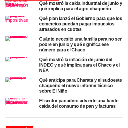
Qué mostró la caída industrial de junio y
Consumidor
. La brecha entre el encarecimiento de la
qué implica para el agro chaqueño
carne y la evolución del poder adquisitivo de las familias
Qué plan lanzó el Gobierno para que los
es el factor que CICCRA identifica como motor principal
comercios puedan pagar impuestos
de la contracción del consumo interno.
atrasados en cuotas
El pollo y el cerdo ocupan el espacio que deja la
Cuánto necesitó una familia para no ser
pobre en junio y qué significa ese
carne vacuna.
Según un análisis de la Bolsa de
número para el Chaco
Comercio de Rosario, el pollo sostuvo un consumo
cercano a los 47 kilos por habitante al año, prácticamente
Qué mostró la inflación de junio del
INDEC y qué implica para el Chaco y el
igualando a la vacuna por primera vez en la historia
NEA
reciente. La diferencia de precio lo explica: el kilo de
asado ronda los $18.569, mientras que el
pollo
se
Qué anticipa para Charata y el sudoeste
chaqueño el nuevo informe técnico
consigue cerca de los $5.048 y el pechito de cerdo
sobre El Niño
alrededor de los $9.151. Un kilo de asado equivale, en la
práctica, a cuatro kilos de pollo o dos de cerdo. El
El sector panadero advierte una fuerte
caída del consumo de pan y facturas
consumo de cerdo, por su parte, superó los 19,5 kilos per
cápita anuales, marcando un récord histórico y
consolidando una tendencia de crecimiento sostenido.