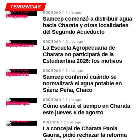
TENDENCIAS
SOCIEDAD
1 día ago
Sameep comenzó a distribuir agua
hacia Charata y otras localidades
del Segundo Acueducto
SOCIEDAD
2 días ago
La Escuela Agropecuaria de
Charata no participará de la
Estudiantina 2026: los motivos
SOCIEDAD
2 días ago
Sameep confirmó cuándo se
normalizará el agua potable en
Sáenz Peña, Chaco
SOCIEDAD
1 día ago
Cómo estará el tiempo en Charata
este jueves 6 de agosto
POLÍTICA
2 días ago
La concejal de Charata Paola
Gauna, pidió rechazar la reforma