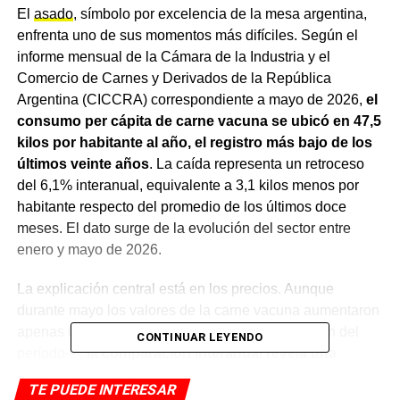
El
asado
, símbolo por excelencia de la mesa argentina,
enfrenta uno de sus momentos más difíciles. Según el
informe mensual de la Cámara de la Industria y el
Comercio de Carnes y Derivados de la República
Argentina (CICCRA) correspondiente a mayo de 2026,
el
consumo per cápita de carne vacuna se ubicó en 47,5
kilos por habitante al año, el registro más bajo de los
últimos veinte años
. La caída representa un retroceso
del 6,1% interanual, equivalente a 3,1 kilos menos por
habitante respecto del promedio de los últimos doce
meses. El dato surge de la evolución del sector entre
enero y mayo de 2026.
La explicación central está en los precios. Aunque
durante mayo los valores de la carne vacuna aumentaron
apenas 0,1% mensual —por debajo de la inflación del
CONTINUAR LEYENDO
período—,
la comparación interanual revela una
acumulación de 57,9% en doce meses
, muy por encima
TE PUEDE INTERESAR
del 33,2% registrado por el
Índice de Precios al