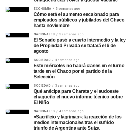
hogar y náutica.
ECONOMÍA
3 semanas ago
Recomendaciones de
Cómo será el aumento escalonado para
empleados públicos y jubilados del Chaco
hasta noviembre
seguridad
NACIONALES
3 semanas ago
El Senado pasó a cuarto intermedio y la ley
Desde la entidad remarcaron que NBCH nunca solicita a
de Propiedad Privada se tratará el 6 de
sus clientes realizar simulaciones de préstamos, cambios
agosto
de contraseñas, instalación de aplicaciones o
SOCIEDAD
4 semanas ago
transferencias de dinero, y recomendaron operar siempre
Este miércoles no habrá clases en el turno
a través de los canales oficiales del banco: el
WhatsApp
tarde en el Chaco por el partido de la
verificado 3624161290
o las redes sociales oficiales de
Selección
la entidad.
SOCIEDAD
3 semanas ago
Qué anticipa para Charata y el sudoeste
chaqueño el nuevo informe técnico sobre
El Niño
NACIONALES
4 semanas ago
«Sacrificio y lágrimas»: la reacción de los
medios internacionales tras el sufrido
triunfo de Argentina ante Suiza