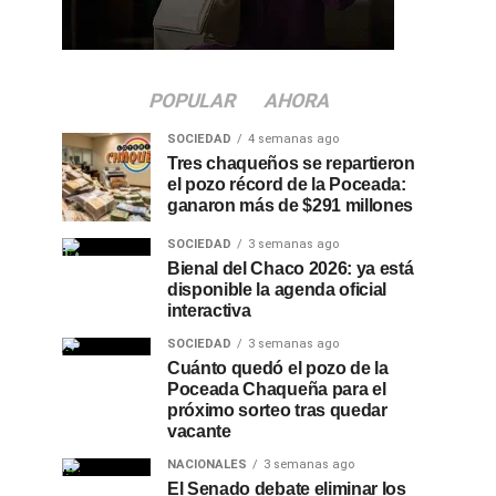
POPULAR
AHORA
SOCIEDAD
4 semanas ago
Tres chaqueños se repartieron
el pozo récord de la Poceada:
ganaron más de $291 millones
SOCIEDAD
3 semanas ago
Bienal del Chaco 2026: ya está
disponible la agenda oficial
interactiva
SOCIEDAD
3 semanas ago
Cuánto quedó el pozo de la
Poceada Chaqueña para el
próximo sorteo tras quedar
vacante
NACIONALES
3 semanas ago
El Senado debate eliminar los