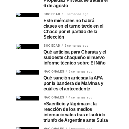
Propiedad Privada se tratará el
6 de agosto
SOCIEDAD
3 semanas ago
Este miércoles no habrá
clases en el turno tarde en el
Chaco por el partido de la
Selección
SOCIEDAD
3 semanas ago
Qué anticipa para Charata y el
sudoeste chaqueño el nuevo
informe técnico sobre El Niño
NACIONALES
3 semanas ago
Qué sanción arriesga la AFA
por la bandera de Malvinas y
cuál es el antecedente
NACIONALES
4 semanas ago
«Sacrificio y lágrimas»: la
reacción de los medios
internacionales tras el sufrido
triunfo de Argentina ante Suiza
NACIONALES
4 semanas ago