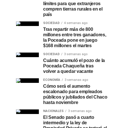
límites para que extranjeros
compren tierras rurales en el
país
SOCIEDAD
4 semanas ago
Tras repartir más de 800
millones entre tres ganadores,
la Poceada pone en juego
$168 millones el martes
SOCIEDAD
3 semanas ago
Cuánto acumuló el pozo de la
Poceada Chaqueña tras
volver a quedar vacante
ECONOMÍA
3 semanas ago
Cómo será el aumento
escalonado para empleados
públicos y jubilados del Chaco
hasta noviembre
NACIONALES
3 semanas ago
El Senado pasó a cuarto
intermedio y la ley de