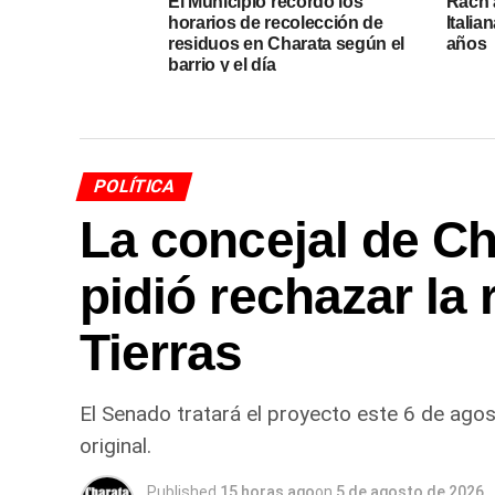
El Municipio recordó los
Rach 
horarios de recolección de
Italia
residuos en Charata según el
años
barrio y el día
POLÍTICA
La concejal de C
pidió rechazar la
Tierras
El Senado tratará el proyecto este 6 de ago
original.
Published
15 horas ago
on
5 de agosto de 2026