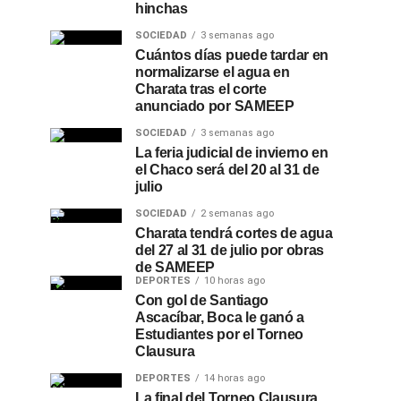
hinchas
SOCIEDAD
3 semanas ago
Cuántos días puede tardar en
normalizarse el agua en
Charata tras el corte
anunciado por SAMEEP
SOCIEDAD
3 semanas ago
La feria judicial de invierno en
el Chaco será del 20 al 31 de
julio
SOCIEDAD
2 semanas ago
Charata tendrá cortes de agua
del 27 al 31 de julio por obras
de SAMEEP
DEPORTES
10 horas ago
Con gol de Santiago
Ascacíbar, Boca le ganó a
Estudiantes por el Torneo
Clausura
DEPORTES
14 horas ago
La final del Torneo Clausura