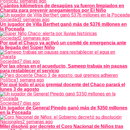
Política
2 semanas ago
Cuántos kilómetros de desagües ya fueron limpiados en
Charata para prevenir anegamientos por El Niño
Sociedad
2 semanas ago
Un jugador de Villa Berthet ganó más de $376 millones en
la Poceada
Sociedad
2 semanas ago
Por qué el Chaco ya activó un comité de emergencia ante
la llegada del Súper Niño
Sociedad
7 días ago
Por las obras en el acueducto, Sameep trabaja sin pausas
para restablecer el servicio
Política
1 semana ago
Por qué todo el arco gremial docente del Chaco parará el
lunes 3 de agosto
Sociedad
7 días ago
Un jugador de General Pinedo ganó más de $350 millones
en la Poceada
Nacionales
2 semanas ago
Milei disolvió por decreto el Coro Nacional de Niños tras