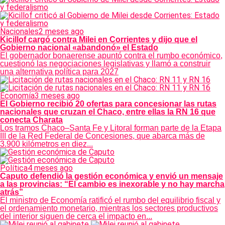
Nacionales
2 meses ago
Kicillof cargó contra Milei en Corrientes y dijo que el
Gobierno nacional «abandonó» el Estado
El gobernador bonaerense apuntó contra el rumbo económico,
cuestionó las negociaciones legislativas y llamó a construir
una alternativa política para 2027
Economía
3 meses ago
El Gobierno recibió 20 ofertas para concesionar las rutas
nacionales que cruzan el Chaco, entre ellas la RN 16 que
conecta Charata
Los tramos Chaco–Santa Fe y Litoral forman parte de la Etapa
III de la Red Federal de Concesiones, que abarca más de
3.900 kilómetros en diez...
Política
4 meses ago
Caputo defendió la gestión económica y envió un mensaje
a las provincias: “El cambio es inexorable y no hay marcha
atrás”
El ministro de Economía ratificó el rumbo del equilibrio fiscal y
el ordenamiento monetario, mientras los sectores productivos
del interior siguen de cerca el impacto en...