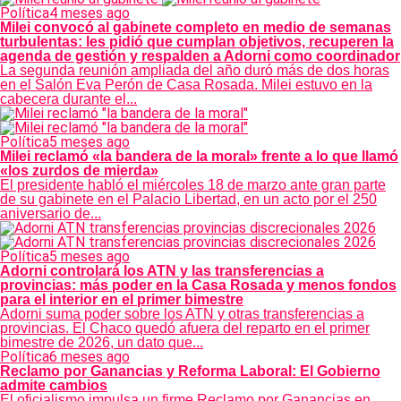
Política
4 meses ago
Milei convocó al gabinete completo en medio de semanas
turbulentas: les pidió que cumplan objetivos, recuperen la
agenda de gestión y respalden a Adorni como coordinador
La segunda reunión ampliada del año duró más de dos horas
en el Salón Eva Perón de Casa Rosada. Milei estuvo en la
cabecera durante el...
Política
5 meses ago
Milei reclamó «la bandera de la moral» frente a lo que llamó
«los zurdos de mierda»
El presidente habló el miércoles 18 de marzo ante gran parte
de su gabinete en el Palacio Libertad, en un acto por el 250
aniversario de...
Política
5 meses ago
Adorni controlará los ATN y las transferencias a
provincias: más poder en la Casa Rosada y menos fondos
para el interior en el primer bimestre
Adorni suma poder sobre los ATN y otras transferencias a
provincias. El Chaco quedó afuera del reparto en el primer
bimestre de 2026, un dato que...
Política
6 meses ago
Reclamo por Ganancias y Reforma Laboral: El Gobierno
admite cambios
El oficialismo impulsa un firme Reclamo por Ganancias en