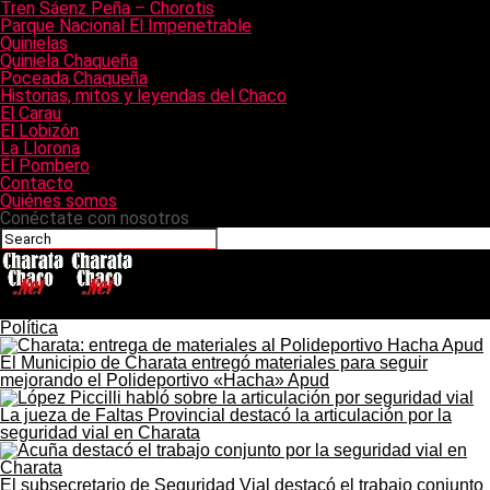
Tren Sáenz Peña – Chorotis
Parque Nacional El Impenetrable
Quinielas
Quiniela Chaqueña
Poceada Chaqueña
Historias, mitos y leyendas del Chaco
El Carau
El Lobizón
La Llorona
El Pombero
Contacto
Quiénes somos
Conéctate con nosotros
CharataChaco.Net
Política
El Municipio de Charata entregó materiales para seguir
mejorando el Polideportivo «Hacha» Apud
La jueza de Faltas Provincial destacó la articulación por la
seguridad vial en Charata
El subsecretario de Seguridad Vial destacó el trabajo conjunto