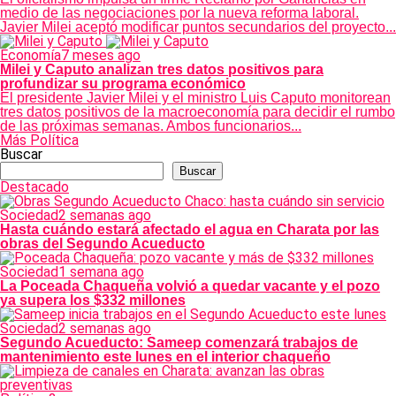
medio de las negociaciones por la nueva reforma laboral.
Javier Milei aceptó modificar puntos secundarios del proyecto...
Economía
7 meses ago
Milei y Caputo analizan tres datos positivos para
profundizar su programa económico
El presidente Javier Milei y el ministro Luis Caputo monitorean
tres datos positivos de la macroeconomía para decidir el rumbo
de las próximas semanas. Ambos funcionarios...
Más Política
Buscar
Buscar
Destacado
Sociedad
2 semanas ago
Hasta cuándo estará afectado el agua en Charata por las
obras del Segundo Acueducto
Sociedad
1 semana ago
La Poceada Chaqueña volvió a quedar vacante y el pozo
ya supera los $332 millones
Sociedad
2 semanas ago
Segundo Acueducto: Sameep comenzará trabajos de
mantenimiento este lunes en el interior chaqueño