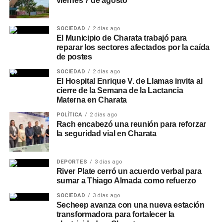
viernes 7 de agosto
SOCIEDAD
2 días ago
El Municipio de Charata trabajó para
reparar los sectores afectados por la caída
de postes
SOCIEDAD
2 días ago
El Hospital Enrique V. de Llamas invita al
cierre de la Semana de la Lactancia
Materna en Charata
POLÍTICA
2 días ago
Rach encabezó una reunión para reforzar
la seguridad vial en Charata
DEPORTES
3 días ago
River Plate cerró un acuerdo verbal para
sumar a Thiago Almada como refuerzo
SOCIEDAD
3 días ago
Secheep avanza con una nueva estación
transformadora para fortalecer la