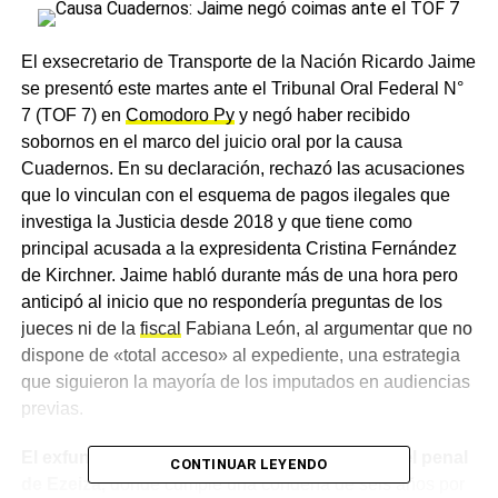
El exsecretario de Transporte de la Nación Ricardo Jaime
se presentó este martes ante el Tribunal Oral Federal N°
7 (TOF 7) en
Comodoro Py
y negó haber recibido
sobornos en el marco del juicio oral por la causa
Cuadernos. En su declaración, rechazó las acusaciones
que lo vinculan con el esquema de pagos ilegales que
investiga la Justicia desde 2018 y que tiene como
principal acusada a la expresidenta Cristina Fernández
de Kirchner. Jaime habló durante más de una hora pero
anticipó al inicio que no respondería preguntas de los
jueces ni de la
fiscal
Fabiana León, al argumentar que no
dispone de «total acceso» al expediente, una estrategia
que siguieron la mayoría de los imputados en audiencias
previas.
El exfuncionario llegó a Comodoro Py desde el penal
CONTINUAR LEYENDO
de Ezeiza,
donde cumple una condena de seis años por