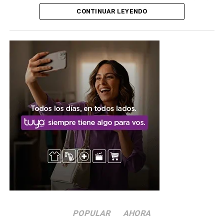
importancia la movilidad, un concepto que consideró más
CONTINUAR LEYENDO
amplio que el de la seguridad vial, ya que atraviesa el día
a día de todos los ciudadanos.
Una articulación entre
distintos organismos
El funcionario provincial subrayó que resulta fundamental
abordar la problemática desde diferentes puntos, en el
marco de la articulación que se da entre el Poder
Ejecutivo y el órgano de justicia, tanto municipal como
provincial. Esa mirada conjunta fue uno de los ejes
centrales del encuentro, que buscó ordenar los próximos
pasos en materia de controles, capacitaciones y
prevención vial.
Quiénes participaron del
POPULAR
AHORA