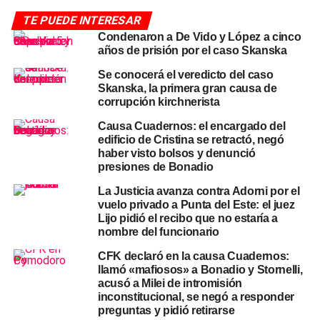
la tragedia ferroviaria de Once. El Tribunal había
TE PUEDE INTERESAR
rechazado previamente su pedido de declarar por
Condenaron a De Vido y López a cinco
videoconferencia desde la cárcel.
años de prisión por el caso Skanska
Cómo armó su defensa:
Se conocerá el veredicto del caso
Skanska, la primera gran causa de
corrupción kirchnerista
extorsión, fotocopias y un
Causa Cuadernos: el encargado del
pedido de careo
edificio de Cristina se retractó, negó
haber visto bolsos y denunció
El eje central de la defensa de Jaime fue cuestionar la
presiones de Bonadio
legitimidad de los testimonios de los empresarios que
La Justicia avanza contra Adorni por el
declararon como imputados colaboradores. En particular
vuelo privado a Punta del Este: el juez
apuntó contra Aldo Roggio, quien confesó haber pagado
Lijo pidió el recibo que no estaría a
nombre del funcionario
mensualmente el 5% de los subsidios recibidos por la
explotación de Metrovías, y contra Gabriel Romero, quien
CFK declaró en la causa Cuadernos:
declaró haber abonado 600.000 dólares a cambio de un
llamó «mafiosos» a Bonadio y Stornelli,
acusó a Milei de intromisión
decreto que prorrogara la concesión de la Hidrovía
inconstitucional, se negó a responder
Paraná-Paraguay, señalando a Jaime como interlocutor
preguntas y pidió retirarse