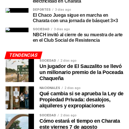
electricidad en Charata
DEPORTES
3 días ago
El Chaco Juega sigue en marcha en
Charata con una jornada de básquet 3×3
SOCIEDAD
3 días ago
NBCH invitó al cierre de su muestra de arte
en el Club Social de Resistencia
TENDENCIAS
SOCIEDAD
2 días ago
Un jugador de El Sauzalito se llevó
un millonario premio de la Poceada
Chaqueña
NACIONALES
2 días ago
Qué cambia si se aprueba la Ley de
Propiedad Privada: desalojos,
alquileres y expropiaciones
SOCIEDAD
2 días ago
Cómo estará el tiempo en Charata
este viernes 7 de agosto