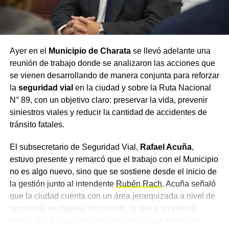
911, Juan Antonio Cabrera; el representante de Policía
Caminera, Mario Sosa, y el presidente del Concejo
Municipal, Alejandro Barcala.
Ayer en el
Municipio de Charata
se llevó adelante una
Más
noticias de Charata
en
CharataChaco.Net.
reunión de trabajo donde se analizaron las acciones que
se vienen desarrollando de manera conjunta para reforzar
la
seguridad vial
en la ciudad y sobre la Ruta Nacional
N° 89, con un objetivo claro: preservar la vida, prevenir
siniestros viales y reducir la cantidad de accidentes de
tránsito fatales.
El subsecretario de Seguridad Vial,
Rafael Acuña
,
estuvo presente y remarcó que el trabajo con el Municipio
no es algo nuevo, sino que se sostiene desde el inicio de
la gestión junto al intendente
Rubén Rach
. Acuña señaló
que la ciudad cuenta con un área jerarquizada a nivel de
secretaría en materia de tránsito, lo que a su criterio
refleja que
Charata
es una comunidad que toma con