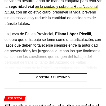
se vienen desarrollando de manera conjunta para reforzar
la
seguridad vial
en la ciudad y sobre la Ruta Nacional
N° 89
, con un objetivo claro: preservar la vida, prevenir
siniestros viales y reducir la cantidad de accidentes de
tránsito fatales.
La jueza de Faltas Provincial,
Eliana López Piccilli
,
celebró que el trabajo se tome como una articulación, con
lazos que deben fortalecerse siempre entre la autoridad
de prevención y los juzgados, que son los que finalmente
sancionan las cuestiones que surgen del trabajo del
personal de tránsito, tanto del Juzgado de Faltas
municipal como de la Policía en conjunto con la Policía
Caminera.
CONTINUAR LEYENDO
Un convenio de intervención
articulada
POLÍTICA
La funcionaria adelantó que se conversó sobre un