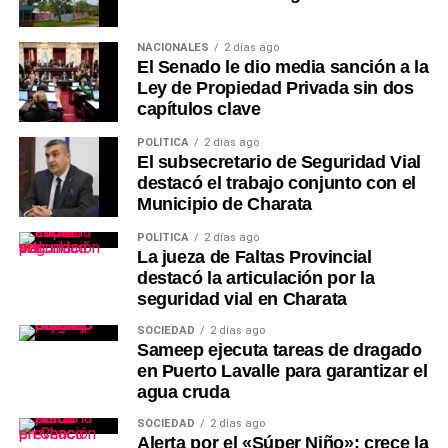
NACIONALES
2 días ago
El Senado le dio media sanción a la
Ley de Propiedad Privada sin dos
capítulos clave
POLÍTICA
2 días ago
El subsecretario de Seguridad Vial
destacó el trabajo conjunto con el
Municipio de Charata
POLÍTICA
2 días ago
La jueza de Faltas Provincial
destacó la articulación por la
seguridad vial en Charata
SOCIEDAD
2 días ago
Sameep ejecuta tareas de dragado
en Puerto Lavalle para garantizar el
agua cruda
SOCIEDAD
2 días ago
Alerta por el «Súper Niño»: crece la