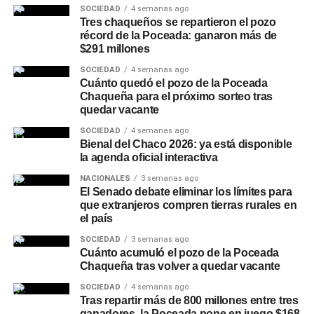
encuentro
SOCIEDAD
4 semanas ago
Tres chaqueños se repartieron el pozo
De la reunión participaron el intendente de Charata,
récord de la Poceada: ganaron más de
Rubén Rach
; la jueza de Faltas Provincial, Eliana López
$291 millones
Piccilli; la jueza de Faltas Municipal, Gimena Vázquez; el
SOCIEDAD
4 semanas ago
director de Zona Interior Charata, Antonio Rudaz; el
Cuánto quedó el pozo de la Poceada
Chaqueña para el próximo sorteo tras
secretario de Tránsito, Carlos Aoad; el jefe del 911, Juan
quedar vacante
Antonio Cabrera; el representante de Policía Caminera,
Mario Sosa, y el presidente del Concejo Municipal,
SOCIEDAD
4 semanas ago
Bienal del Chaco 2026: ya está disponible
Alejandro Barcala.
la agenda oficial interactiva
Más
noticias de Charata
en
CharataChaco.Net.
NACIONALES
3 semanas ago
El Senado debate eliminar los límites para
que extranjeros compren tierras rurales en
el país
SOCIEDAD
3 semanas ago
Cuánto acumuló el pozo de la Poceada
Chaqueña tras volver a quedar vacante
SOCIEDAD
4 semanas ago
Tras repartir más de 800 millones entre tres
ganadores, la Poceada pone en juego $168