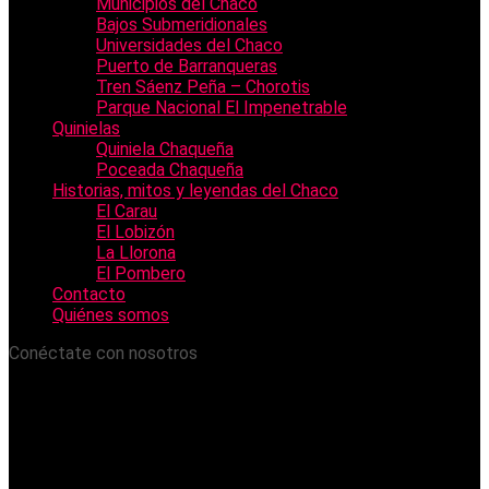
Municipios del Chaco
Bajos Submeridionales
Universidades del Chaco
Puerto de Barranqueras
Tren Sáenz Peña – Chorotis
Parque Nacional El Impenetrable
Quinielas
Quiniela Chaqueña
Poceada Chaqueña
Historias, mitos y leyendas del Chaco
El Carau
El Lobizón
La Llorona
El Pombero
Contacto
Quiénes somos
Conéctate con nosotros