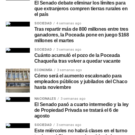
El Senado debate eliminar los límites para
fortalezcan la infraestructura de agua potable, con el
que extranjeros compren tierras rurales en
objetivo de mejorar la calidad y eficiencia del servicio en
el país
toda la provincia, incluida Charata.
SOCIEDAD
4 semanas ago
Tras repartir más de 800 millones entre tres
Más
noticias de Charata
en
CharataChaco.Net.
ganadores, la Poceada pone en juego $168
millones el martes
SOCIEDAD
3 semanas ago
Cuánto acumuló el pozo de la Poceada
Chaqueña tras volver a quedar vacante
ECONOMÍA
3 semanas ago
Cómo será el aumento escalonado para
empleados públicos y jubilados del Chaco
hasta noviembre
NACIONALES
3 semanas ago
El Senado pasó a cuarto intermedio y la ley
de Propiedad Privada se tratará el 6 de
agosto
SOCIEDAD
3 semanas ago
Este miércoles no habrá clases en el turno