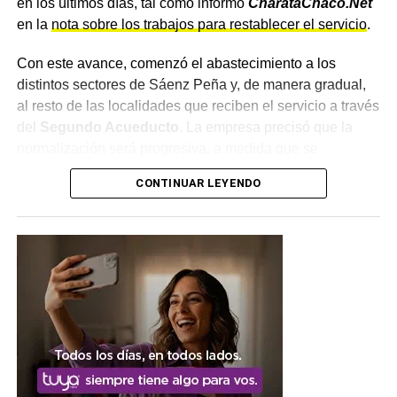
en los últimos días, tal como informó
CharataChaco.Net
en la
nota sobre los trabajos para restablecer el servicio
.
Con este avance, comenzó el abastecimiento a los
distintos sectores de Sáenz Peña y, de manera gradual,
al resto de las localidades que reciben el servicio a través
del
Segundo Acueducto
. La empresa precisó que la
normalización será progresiva, a medida que se
recuperen las presiones y los niveles de reserva en toda
CONTINUAR LEYENDO
la red.
Una recuperación gradual para
Charata y el interior
El presidente de Sameep, Nicolás Diez, destacó el
trabajo realizado por el personal técnico y operativo junto
con la UTE responsable de la obra, y señaló que el
sistema comienza una nueva etapa con la distribución de
agua hacia las localidades abastecidas. El titular de la