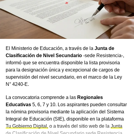
Última oportunidad para
visitar la muestra
Desde
NBCH
invitaron tanto a quienes aún no visitaron la
exposición como a quienes deseen volver a disfrutarla, a
El Ministerio de Educación, a través de la
Junta de
participar de la jornada de cierre y compartir un encuentro
Clasificación de Nivel Secundario
-sede Resistencia-,
junto a los protagonistas de las obras que forman parte de
informó que se encuentra disponible la lista provisoria
esta colección.
para la designación única y excepcional de cargos de
supervisión del nivel secundario, en el marco de la Ley
N° 4240-E.
La convocatoria comprende a las
Regionales
Educativas
5, 6, 7 y 10. Los aspirantes pueden consultar
la nómina provisoria mediante la aplicación del Sistema
Integral de Educación (SIE), disponible en la plataforma
Tu Gobierno Digital,
o a través del sitio web de la
Junta
de Clasificación
de Nivel Secundario sede Resistencia.