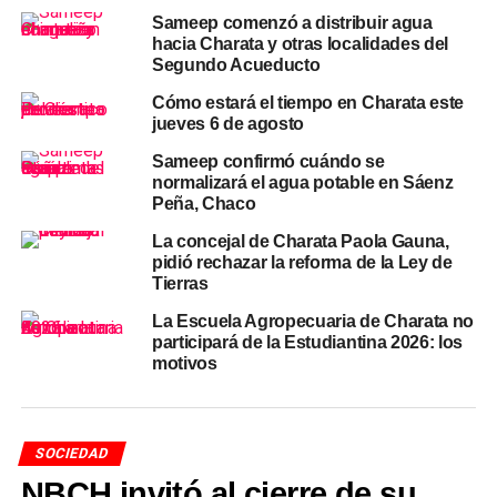
Un domingo más fresco para
Sameep comenzó a distribuir agua
cerrar la semana
hacia Charata y otras localidades del
Segundo Acueducto
El domingo llegaría con un nuevo descenso térmico, más
Cómo estará el tiempo en Charata este
moderado que el de la ola polar de días atrás: la máxima
jueves 6 de agosto
se ubicaría en 19,4°C, con una probabilidad de lluvia
Sameep confirmó cuándo se
baja, del 5%. Este comportamiento es habitual en el
normalizará el agua potable en Sáenz
invierno chaqueño
Peña, Chaco
, donde los períodos de calor relativo
suelen cortarse con el ingreso de nuevos frentes fríos, sin
La concejal de Charata Paola Gauna,
llegar necesariamente a los valores extremos registrados
pidió rechazar la reforma de la Ley de
a comienzos de mes.
Tierras
La Escuela Agropecuaria de Charata no
Con el buen tiempo de hoy y de mañana, se recomienda
participará de la Estudiantina 2026: los
aprovechar las horas de sol del mediodía y la tarde,
motivos
aunque persisten temperaturas bajas durante la
madrugada, por lo que conviene mantener el abrigo en
las primeras horas del día.
SOCIEDAD
NBCH invitó al cierre de su
Para conocer la evolución hora a hora y las alertas