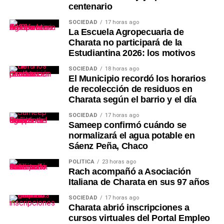
centenario
SOCIEDAD
17 horas ago
La Escuela Agropecuaria de
Charata no participará de la
Estudiantina 2026: los motivos
SOCIEDAD
18 horas ago
El Municipio recordó los horarios
de recolección de residuos en
Charata según el barrio y el día
SOCIEDAD
17 horas ago
Sameep confirmó cuándo se
normalizará el agua potable en
Sáenz Peña, Chaco
POLÍTICA
23 horas ago
Rach acompañó a Asociación
Italiana de Charata en sus 97 años
SOCIEDAD
17 horas ago
Charata abrió inscripciones a
cursos virtuales del Portal Empleo