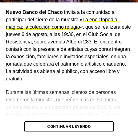
Nuevo Banco del Chaco
invita a la comunidad a
participar del cierre de la muestra «
La enciclopedia
mágica: la colección como refugio
«, que se realizará este
jueves 6 de agosto, a las 19:30, en el Club Social de
Resistencia, sobre avenida Alberdi 283. El encuentro
contará con la presencia de artistas cuyas obras integran
la exposición, familiares e invitados especiales, en una
jornada que celebrará el patrimonio artístico chaqueño.
La actividad es abierta al público, con acceso libre y
gratuito.
Durante las últimas semanas, cientos de personas
recorrieron la muestra, que reúne más de 50 obras
pertenecientes a la
colección de arte
de NBCH, con
trabajos de destacados artistas como René Bruseau,
Sánchez Kelly, Alfredo Pértile, Rodolfo Schenone, Milo
CONTINUAR LEYENDO
Lockett, Mario Natalini, Stegmayer, Luciano Acosta,
Beatriz Moreiro, Elida Salteño y Graciela Canesini, entre