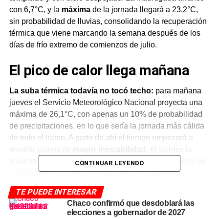
con 6,7°C, y la
máxima
de la jornada llegará a 23,2°C,
sin probabilidad de lluvias, consolidando la recuperación
térmica que viene marcando la semana después de los
días de frío extremo de comienzos de julio.
El pico de calor llega mañana
La suba térmica todavía no tocó techo:
para mañana
jueves el Servicio Meteorológico Nacional proyecta una
máxima de 26,1°C, con apenas un 10% de probabilidad
de precipitaciones, en lo que sería la jornada más cálida
de todo el tramo. A partir de ahí el tiempo empezará a
mostrar signos de
mayor inestabilidad:
el viernes la
máxima bajaría levemente a 24,2°C, pero con un 25% de
CONTINUAR LEYENDO
probabilidad de lluvia, y el sábado se mantendría un
escenario similar, con 23,8°C de máxima y 20% de
TE PUEDE INTERESAR
chances de precipitaciones.
Chaco confirmó que desdoblará las
elecciones a gobernador de 2027