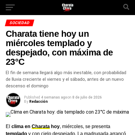
SOCIEDAD
Charata tiene hoy un
miércoles templado y
despejado, con máxima de
23°C
El fin de semana llegará algo más inestable, con probabilidad
de lluvia creciente el viernes y el sábado, antes de un nuevo
descenso el domingo
Published
4 semanas ago
on
8 de julio de 2026
By
Redacción
El
clima en
Charata
hoy
, miércoles, se presenta
templado
y con cielo despejado. La madrugada arrancó