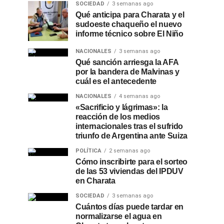
SOCIEDAD
3 semanas ago
Qué anticipa para Charata y el
sudoeste chaqueño el nuevo
informe técnico sobre El Niño
NACIONALES
3 semanas ago
Qué sanción arriesga la AFA
por la bandera de Malvinas y
cuál es el antecedente
NACIONALES
4 semanas ago
«Sacrificio y lágrimas»: la
reacción de los medios
internacionales tras el sufrido
triunfo de Argentina ante Suiza
POLÍTICA
2 semanas ago
Cómo inscribirte para el sorteo
de las 53 viviendas del IPDUV
en Charata
SOCIEDAD
3 semanas ago
Cuántos días puede tardar en
normalizarse el agua en