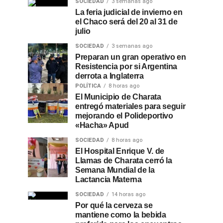
SOCIEDAD
3 semanas ago
La feria judicial de invierno en
el Chaco será del 20 al 31 de
julio
SOCIEDAD
3 semanas ago
Preparan un gran operativo en
Resistencia por si Argentina
derrota a Inglaterra
POLÍTICA
8 horas ago
El Municipio de Charata
entregó materiales para seguir
mejorando el Polideportivo
«Hacha» Apud
SOCIEDAD
8 horas ago
El Hospital Enrique V. de
Llamas de Charata cerró la
Semana Mundial de la
Lactancia Materna
SOCIEDAD
14 horas ago
Por qué la cerveza se
mantiene como la bebida