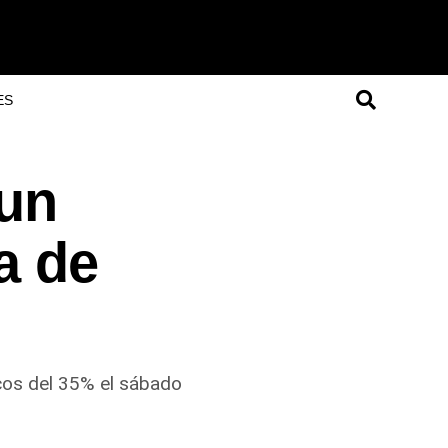
ES
 un
a de
icos del 35% el sábado