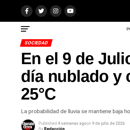
P
SOCIEDAD
En el 9 de Jul
día nublado y
25°C
La probabilidad de lluvia se mantiene baja h
Published
4 semanas ago
on
9 de julio de 2026
By
Redacción