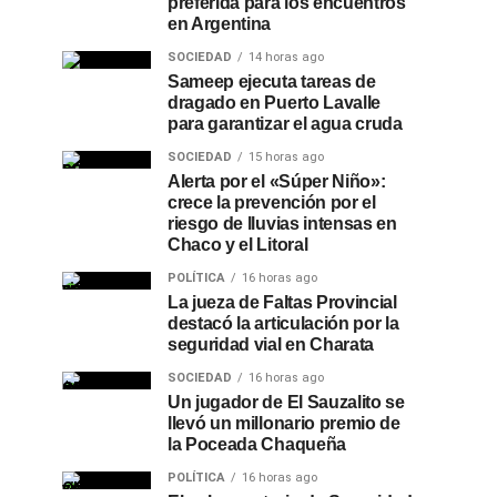
preferida para los encuentros
en Argentina
SOCIEDAD
14 horas ago
Sameep ejecuta tareas de
dragado en Puerto Lavalle
para garantizar el agua cruda
SOCIEDAD
15 horas ago
Alerta por el «Súper Niño»:
crece la prevención por el
riesgo de lluvias intensas en
Chaco y el Litoral
POLÍTICA
16 horas ago
La jueza de Faltas Provincial
destacó la articulación por la
seguridad vial en Charata
SOCIEDAD
16 horas ago
Un jugador de El Sauzalito se
llevó un millonario premio de
la Poceada Chaqueña
POLÍTICA
16 horas ago