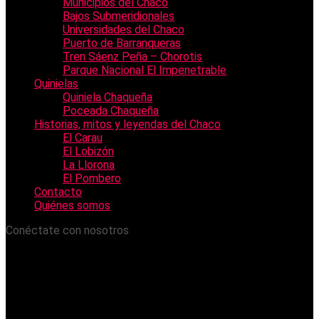
Municipios del Chaco
Bajos Submeridionales
Universidades del Chaco
Puerto de Barranqueras
Tren Sáenz Peña – Chorotis
Parque Nacional El Impenetrable
Quinielas
Quiniela Chaqueña
Poceada Chaqueña
Historias, mitos y leyendas del Chaco
El Carau
El Lobizón
La Llorona
El Pombero
Contacto
Quiénes somos
Conéctate con nosotros