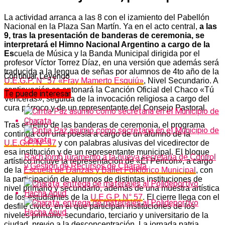
La actividad arranca a las 8 con el izamiento del Pabellón
Nacional en la Plaza San Martín. Ya en el acto central,
a las
9, tras la presentación de banderas de ceremonia, se
interpretará el Himno Nacional Argentino a cargo de la
Es
cuela de Música y la Banda Municipal dirigida por el
profesor Víctor Torrez Díaz, en una versión que además será
traducida a la lengua de señas por alumnos de 4to año de la
Continuar Leyendo
U.E.G.P. N° 57 «Fray Mamerto Esquiú»
, Nivel Secundario. A
continuación se entonará la Canción Oficial del Chaco «Tú
Te puede interesar
Vencerás», seguida de la invocación religiosa a cargo del
cura párroco y de un representante del Consejo Pastoral.
Tras el retiro de las banderas de ceremonia, el programa
continúa con una poesía a cargo de un alumno de la
U.E.G.P. N° 57
y con palabras alusivas del vicedirector de
esa institución y de un representante municipal. El bloque
Rach tomó juramento a la nueva secretaria de Control
artístico incluye la representación de «El Pericón», a cargo
y Gestión de Recursos de Charata
de la
Escuela de Danzas y Ballet Folklórico Municipal
, con
la participación de alumnos de distintas instituciones de
nivel primario y secundario, además de una muestra artística
de los estudiantes de la
U.E.G.P. N° 57
. El cierre llega con el
desfile cívico, en el que participan instituciones de los
niveles primario, secundario, terciario y universitario de la
ciudad, previo a la desconcentración. La jornada patria