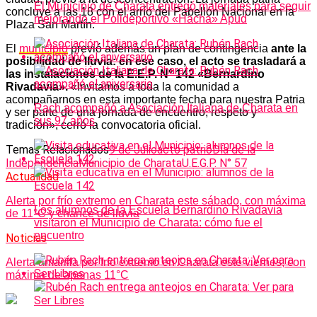
El Municipio de Charata entregó materiales para seguir
concluye a las 18 con el arrío del Pabellón Nacional en la
mejorando el Polideportivo «Hacha» Apud
Plaza San Martín.
El
municipio
previó además un plan de contingencia
ante la
posibilidad de lluvia: en ese caso, el acto se trasladará a
las instalaciones de la E.E.P. N° 142 «Bernardino
Rivadavia».
«Invitamos a toda la comunidad a
acompañarnos en esta importante fecha para nuestra Patria
Rach acompañó a Asociación Italiana de Charata en
y ser parte de una jornada de encuentro, respeto y
sus 97 años
tradición», cerró la convocatoria oficial.
Temas Relacionados
9 de Julio
acto patrio
Día de la
Independencia
Municipio de Charata
U.E.G.P. N° 57
Actualidad
Alerta por frío extremo en Charata este sábado, con máxima
Los alumnos de la Escuela Bernardino Rivadavia
de 11°C y chance de lluvia
visitaron el Municipio de Charata: cómo fue el
encuentro
Noticias
Alerta amarilla por frío extremo en Charata este viernes, con
máxima de apenas 11°C