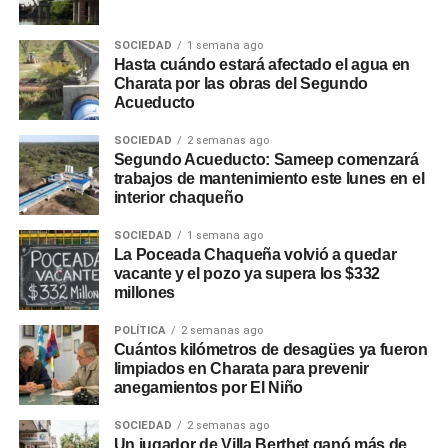
SOCIEDAD
1 semana ago
Hasta cuándo estará afectado el agua en
Charata por las obras del Segundo
Acueducto
SOCIEDAD
2 semanas ago
Segundo Acueducto: Sameep comenzará
trabajos de mantenimiento este lunes en el
interior chaqueño
SOCIEDAD
1 semana ago
La Poceada Chaqueña volvió a quedar
vacante y el pozo ya supera los $332
millones
POLÍTICA
2 semanas ago
Cuántos kilómetros de desagües ya fueron
limpiados en Charata para prevenir
anegamientos por El Niño
SOCIEDAD
2 semanas ago
Un jugador de Villa Berthet ganó más de