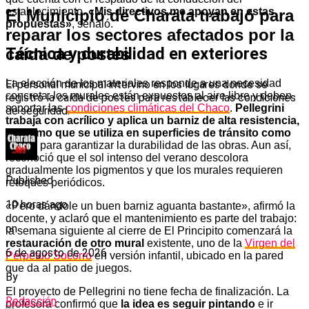
establecimiento.
«Mis directivos me apoyan en estas
El Municipio de Charata trabajó para
propuestas»
, señaló.
reparar los sectores afectados por la
Técnica y durabilidad en exteriores
caída de postes
La elección de los materiales responde a una necesidad
El personal municipal intervino en los lugares donde se
concreta: los murales están expuestos al aire libre y deben
registró la caída de postes para restablecer las condiciones
soportar las
condiciones climáticas del Chaco
.
Pellegrini
de seguridad.
trabaja con acrílico y aplica un barniz de alta resistencia,
el mismo que se utiliza en superficies de tránsito como
pisos,
para garantizar la durabilidad de las obras. Aun así,
reconoció que el sol intenso del verano descolora
gradualmente los pigmentos y que los murales requieren
Published
retoques periódicos.
10 horas ago
«Pero dándole un buen barniz aguanta bastante», afirmó la
docente, y aclaró que el mantenimiento es parte del trabajo:
on
la semana siguiente al cierre de El Principito comenzará la
restauración de otro mural
existente, uno de la
Virgen del
6 de agosto de 2026
Perpetuo Socorro
en versión infantil, ubicado en la pared
que da al patio de juegos.
By
El proyecto de Pellegrini no tiene fecha de finalización. La
Redacción
profesora confirmó que
la idea es seguir pintando
e ir