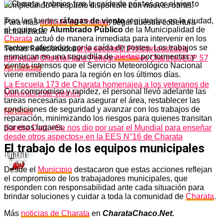
completando el espacio disponible con nuevas obras.
Tras las fuertes
ráfagas de viento
registradas en la ciudad,
Para más
noticias de Charata
, seguí nuestra cobertura
el equipo de
Alumbrado Público
de la Municipalidad de
actualizada.
Charata
actuó de manera inmediata para intervenir en los
sectores afectados por la caída de postes. Los trabajos se
Temas Relacionados
arte escolar
El Principito
escuela
enmarcan en una seguidilla de
alertas
por tormentas y
parroquial Charata
Flavia Pellegrini
murales Charata
UEGP 57
vientos intensos que el Servicio Meteorológico Nacional
Actualidad
viene emitiendo para la región en los últimos días.
La Escuela 173 de Charata homenajea a los veteranos de
Con compromiso y rapidez, el personal llevó adelante las
Malvinas este viernes
tareas necesarias para asegurar el área, restablecer las
condiciones de seguridad y avanzar con los trabajos de
Noticias
reparación, minimizando los riesgos para quienes transitan
por esos lugares.
Sandra Dari: «Se nos dio por usar el Mundial para enseñar
desde otros aspectos» en la EES N°16 de Charata
El trabajo de los equipos municipales
Desde el
Municipio
destacaron que estas acciones reflejan
el compromiso de los trabajadores municipales, que
responden con responsabilidad ante cada situación para
brindar soluciones y cuidar a toda la comunidad de
Charata
.
Más
noticias de Charata
en
CharataChaco.Net.