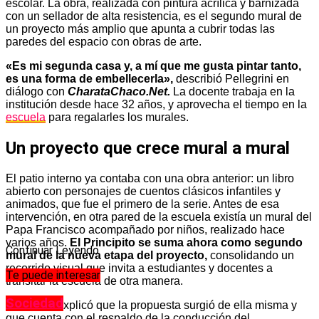
escolar. La obra, realizada con pintura acrílica y barnizada
con un sellador de alta resistencia, es el segundo mural de
un proyecto más amplio que apunta a cubrir todas las
paredes del espacio con obras de arte.
«Es mi segunda casa y, a mí que me gusta pintar tanto,
es una forma de embellecerla»,
describió Pellegrini en
diálogo con
CharataChaco.Net.
La docente trabaja en la
institución desde hace 32 años, y aprovecha el tiempo en la
escuela
para regalarles los murales.
Un proyecto que crece mural a mural
El patio interno ya contaba con una obra anterior: un libro
abierto con personajes de cuentos clásicos infantiles y
animados, que fue el primero de la serie. Antes de esa
intervención, en otra pared de la escuela existía un mural del
Papa Francisco acompañado por niños, realizado hace
varios años.
El Principito se suma ahora como segundo
Continuar Leyendo
mural de la nueva etapa del proyecto,
consolidando un
recorrido visual que invita a estudiantes y docentes a
Te puede interesar
transitar la escuela de otra manera.
Sociedad
Pellegrini explicó que la propuesta surgió de ella misma y
que cuenta con el respaldo de la conducción del