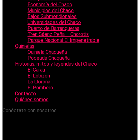
Economía del Chaco
Municipios del Chaco
Bajos Submeridionales
Universidades del Chaco
Puerto de Barranqueras
Tren Sáenz Peña – Chorotis
Parque Nacional El Impenetrable
Quinielas
Quiniela Chaqueña
Poceada Chaqueña
Historias, mitos y leyendas del Chaco
El Carau
El Lobizón
La Llorona
El Pombero
Contacto
Quiénes somos
Conéctate con nosotros