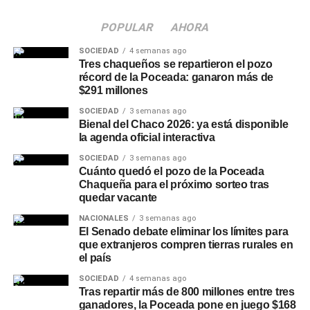
además de colaborar habitualmente con la Orquesta
Nacional de Música Argentina y la Orquesta Sinfónica
POPULAR
AHORA
Nacional.
SOCIEDAD
4 semanas ago
Tres chaqueños se repartieron el pozo
Situación del personal y
récord de la Poceada: ganaron más de
$291 millones
reclamos en el sector cultural
SOCIEDAD
3 semanas ago
Bienal del Chaco 2026: ya está disponible
La medida genera incertidumbre sobre el destino laboral
la agenda oficial interactiva
de los directores, asistentes técnicos y personal de
SOCIEDAD
3 semanas ago
acompañamiento que integraban el equipo de trabajo.
Cuánto quedó el pozo de la Poceada
Chaqueña para el próximo sorteo tras
Desde los gremios estatales señalan que la
quedar vacante
disolución afecta la preservación del patrimonio
musical y la formación de nuevos talentos en la
NACIONALES
3 semanas ago
El Senado debate eliminar los límites para
música académica.
que extranjeros compren tierras rurales en
el país
Organizaciones vinculadas a la
actividad coral
SOCIEDAD
4 semanas ago
expresaron su
rechazo a la medida e iniciaron
Tras repartir más de 800 millones entre tres
reuniones para evaluar presentaciones judiciales o
ganadores, la Poceada pone en juego $168