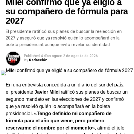
Milei confirmó que ya eligió a
incluyó al peronismo aliado
su compañero de fórmula para
2027
En el resto de los municipios, el resultado reflejó el
llamado «pacto de competencia controlada» entre el
El presidente ratificó sus planes de buscar la reelección en
Frente Cívico y sectores del Partido Justicialista
2027 y aseguró que ya resolvió quién lo acompañará en la
provincial: en localidades como Las Termas de Río
boleta presidencial, aunque evitó revelar su identidad.
Hondo, Añatuya, Frías, Colonia Dora, Loreto, Selva y San
Published
4 días ago
on
2 de agosto de 2026
Pedro,
el triunfo correspondió específicamente a
By
Redacción
candidatos del PJ, aliados del oficialismo provincial,
mientras que el Frente Cívico retuvo directamente la
mayoría de las restantes intendencias.
En conjunto, el
En una entrevista concedida a un diario del sur del país,
espacio que responde a Zamora terminó controlando la
el presidente
Javier Milei
ratificó sus planes de buscar un
totalidad de los municipios en disputa, entre Frente Cívico
segundo mandato en las elecciones de 2027 y confirmó
y peronismo aliado.
que ya resolvió quién lo acompañará en la boleta
presidencial.
«Tengo definido mi compañero de
A nivel provincial,
La Libertad Avanza
quedó en un lejano
fórmula para el año que viene, pero prefiero
segundo lugar con el 8% de los votos, seguida por
reservarme el nombre por el momento»
, afirmó el jefe
Despierta Santiago con el 7%, en una jornada con una