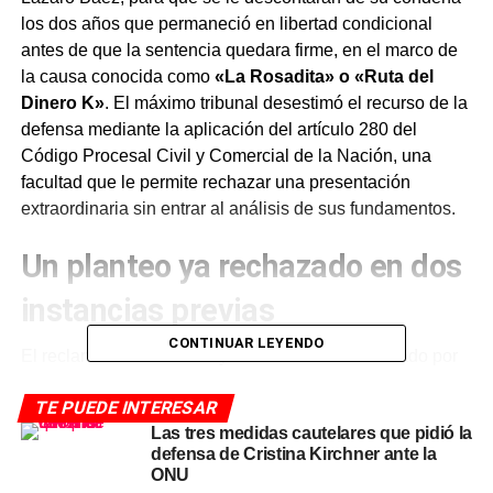
los dos años que permaneció en libertad condicional
antes de que la sentencia quedara firme, en el marco de
la causa conocida como
«La Rosadita» o «Ruta del
Dinero K»
. El máximo tribunal desestimó el recurso de la
defensa mediante la aplicación del artículo 280 del
Código Procesal Civil y Comercial de la Nación, una
facultad que le permite rechazar una presentación
extraordinaria sin entrar al análisis de sus fundamentos.
Un planteo ya rechazado en dos
instancias previas
CONTINUAR LEYENDO
El reclamo de la defensa ya había sido desestimado por
el Tribunal Oral en lo Criminal Federal N° 4 y,
TE PUEDE INTERESAR
posteriormente, por la Sala IV de la Cámara Federal de
Las tres medidas cautelares que pidió la
Casación Penal. El tribunal oral había considerado que
defensa de Cristina Kirchner ante la
las restricciones impuestas a Báez durante ese período
ONU
eran medidas cautelares para garantizar que continuara