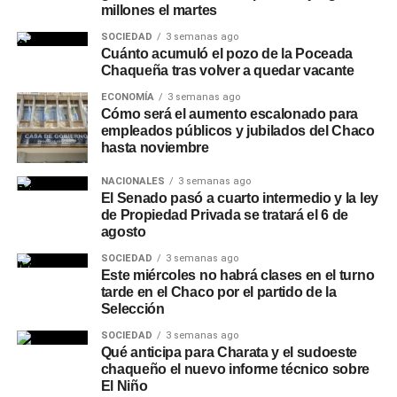
administrativas
. Por el momento, las autoridades
millones el martes
nacionales confirmaron que los compromisos fijados en
SOCIEDAD
3 semanas ago
la agenda oficial del elenco para la segunda mitad del
Cuánto acumuló el pozo de la Poceada
Chaqueña tras volver a quedar vacante
año quedan cancelados.
ECONOMÍA
3 semanas ago
Para seguir informado sobre las decisiones de política
Cómo será el aumento escalonado para
empleados públicos y jubilados del Chaco
nacional y los debates de
Política
que impactan en las
hasta noviembre
provincias, podés revisar las
actualizaciones constantes
en el sitio
.
NACIONALES
3 semanas ago
El Senado pasó a cuarto intermedio y la ley
de Propiedad Privada se tratará el 6 de
agosto
SOCIEDAD
3 semanas ago
Este miércoles no habrá clases en el turno
tarde en el Chaco por el partido de la
Selección
SOCIEDAD
3 semanas ago
Qué anticipa para Charata y el sudoeste
chaqueño el nuevo informe técnico sobre
El Niño