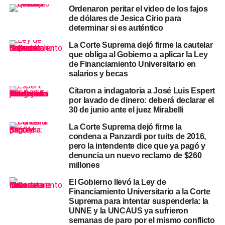
Ordenaron peritar el video de los fajos
sometido al proceso, pero no una privación de la libertad
de dólares de Jesica Cirio para
equiparable al encarcelamiento. En Casación, la mayoría
determinar si es auténtico
integrada por los camaristas Javier Carbajo y Mariano
La Corte Suprema dejó firme la cautelar
Borinsky declaró inadmisible el recurso por el mismo
que obliga al Gobierno a aplicar la Ley
criterio, mientras que Gustavo Hornos votó en disidencia
de Financiamiento Universitario en
al considerar que debía convocarse una audiencia para
salarios y becas
discutir el fondo del planteo. Con la decisión de la Corte,
Citaron a indagatoria a José Luis Espert
firmada por los ministros Horacio Rosatti, Carlos
por lavado de dinero: deberá declarar el
Rosenkrantz y Ricardo Lorenzetti, quedó descartada
30 de junio ante el juez Mirabelli
definitivamente la posibilidad de descontar esos dos años
La Corte Suprema dejó firme la
del cómputo de la pena.
condena a Panzardi por tuits de 2016,
pero la intendente dice que ya pagó y
De la sentencia original a la
denuncia un nuevo reclamo de $260
millones
condena firme
El Gobierno llevó la Ley de
Financiamiento Universitario a la Corte
El caso se originó en la financiera conocida como «La
Suprema para intentar suspenderla: la
Rosadita», en Puerto Madero, donde según la
UNNE y la UNCAUS ya sufrieron
semanas de paro por el mismo conflicto
investigación judicial se lavaron aproximadamente 55