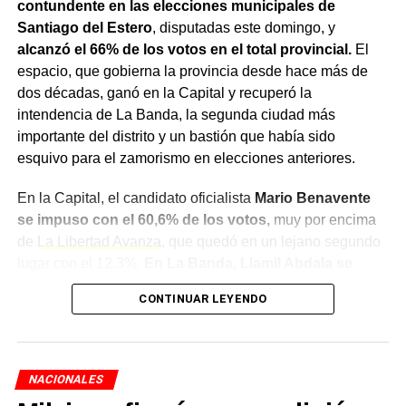
planteos de las defensas mientras las condenas
contundente en las elecciones municipales de
principales permanecen firmes.
Santiago del Estero
, disputadas este domingo, y
alcanzó el 66% de los votos en el total provincial.
El
espacio, que gobierna la provincia desde hace más de
TEMAS RELACIONADOS
CORTE SUPREMA
LAVADO DE DINERO
LÁZARO BAEZ
MARTÍN BÁEZ
dos décadas, ganó en la Capital y recuperó la
RUTA DEL DINERO K
intendencia de La Banda, la segunda ciudad más
importante del distrito y un bastión que había sido
ACTUALIDAD
Casación ordenó revisar si prescribió la causa
esquivo para el zamorismo en elecciones anteriores.
contra Guillermo Moreno por el INDEC
En la Capital, el candidato oficialista
Mario Benavente
NOTICIAS
Ordenaron peritar el video de los fajos de dólares
se impuso con el 60,6% de los votos,
muy por encima
de Jesica Cirio para determinar si es auténtico
de
La Libertad Avanza
, que quedó en un lejano segundo
lugar con el 12,3%.
En La Banda, Llamil Abdala se
quedó con la intendencia con el 51,6%
, dejando en el
CONTINUAR LEYENDO
camino al Frente Renovador y Progresista (12,5%) y a
Compromiso y Unidad (11,4%), mientras que las
fuerzas
libertarias quedaron relegadas al sexto puesto.
NACIONALES
Un triunfo que también