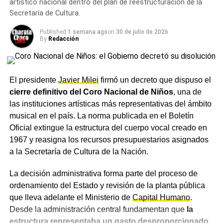
artístico nacional dentro del plan de reestructuración de la
la
eliminación de las Primarias Abiertas, Simultáneas
Secretaría de Cultura.
y Obligatorias
(PASO), a las que calificó como un gasto
Published
1 semana ago
on
30 de julio de 2026
innecesario para el Estado, y adelantó que una de las
By
Redacción
principales iniciativas legislativas del semestre será la
reforma de la Carta Orgánica del Banco Central
.
El presidente
Javier Milei
firmó un decreto que dispuso el
En materia económica,
Milei
destacó los indicadores que,
cierre definitivo del Coro Nacional de Niños
, una de
según el Gobierno, reflejan la recuperación de la
las instituciones artísticas más representativas del ámbito
actividad: el superávit fiscal, la desaceleración de la
musical en el país. La norma publicada en el Boletín
inflación, la normalización del mercado cambiario y la
Oficial extingue la estructura del cuerpo vocal creado en
mejora de las reservas internacionales. Reconoció, de
1967 y reasigna los recursos presupuestarios asignados
todos modos, que una parte de la población todavía no
a la Secretaría de Cultura de la Nación.
percibe plenamente los efectos del programa económico,
aunque sostuvo que los resultados continuarán
La decisión administrativa forma parte del proceso de
consolidándose con el paso del tiempo. También destacó
ordenamiento del Estado y revisión de la planta pública
el avance del Régimen de Incentivo para Grandes
que lleva adelante el Ministerio de
Capital Humano
.
Inversiones (
RIGI
), al señalar que ya existen proyectos
Desde la administración central fundamentan que
la
aprobados por miles de millones de dólares y otros que
estructura representaba un gasto desproporcionado