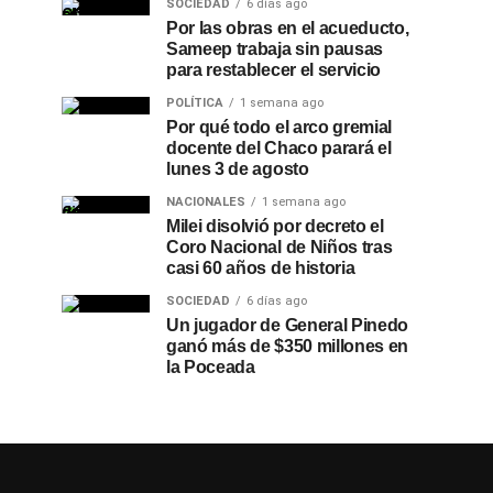
SOCIEDAD
6 días ago
Por las obras en el acueducto,
Sameep trabaja sin pausas
para restablecer el servicio
POLÍTICA
1 semana ago
Por qué todo el arco gremial
docente del Chaco parará el
lunes 3 de agosto
NACIONALES
1 semana ago
Milei disolvió por decreto el
Coro Nacional de Niños tras
casi 60 años de historia
SOCIEDAD
6 días ago
Un jugador de General Pinedo
ganó más de $350 millones en
la Poceada