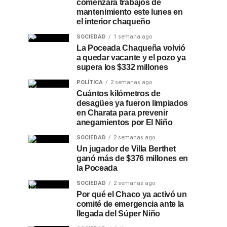
comenzará trabajos de
mantenimiento este lunes en
el interior chaqueño
SOCIEDAD
1 semana ago
La Poceada Chaqueña volvió
a quedar vacante y el pozo ya
supera los $332 millones
POLÍTICA
2 semanas ago
Cuántos kilómetros de
desagües ya fueron limpiados
en Charata para prevenir
anegamientos por El Niño
SOCIEDAD
2 semanas ago
Un jugador de Villa Berthet
ganó más de $376 millones en
la Poceada
SOCIEDAD
2 semanas ago
Por qué el Chaco ya activó un
comité de emergencia ante la
llegada del Súper Niño