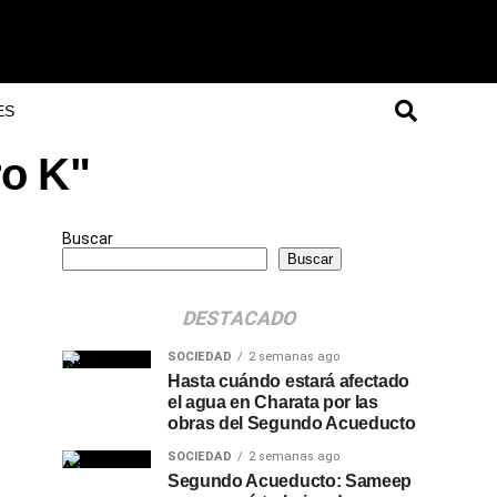
ES
ro K"
Buscar
Buscar
DESTACADO
SOCIEDAD
2 semanas ago
Hasta cuándo estará afectado
el agua en Charata por las
obras del Segundo Acueducto
SOCIEDAD
2 semanas ago
Segundo Acueducto: Sameep