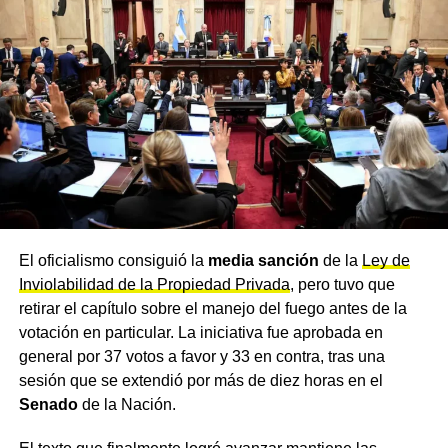
regularización dominial
En materia de
expropiaciones
, el proyecto establece
que la declaración de utilidad pública deberá
interpretarse de manera restrictiva y estar debidamente
fundamentada, fija un tope del 30% para la
indemnización por lucro cesante y dispone que la
transferencia definitiva del bien no podrá concretarse sin
el pago previo de la indemnización. También se
establece un límite de 60 días para las ocupaciones
temporales, prorrogable solo ante emergencias.
El oficialismo consiguió la
media sanción
de la
Ley de
Inviolabilidad de la Propiedad Privada
, pero tuvo que
La iniciativa también modifica la conocida
Ley Pierri
de
retirar el capítulo sobre el manejo del fuego antes de la
regularización dominial. En lugar de exigir una posesión
votación en particular. La iniciativa fue aprobada en
acreditada antes de una fecha de corte fija, como ocurre
general por 37 votos a favor y 33 en contra, tras una
en la normativa vigente, el proyecto habilita a solicitar la
sesión que se extendió por más de diez horas en el
regularización a quienes acrediten una posesión pública,
Senado
de la Nación.
pacífica y continua durante los diez años anteriores a la
presentación, para el caso de viviendas únicas y