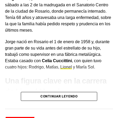
Estados Unidos por Interpol tras la confirmación de la
sábado a las 2 de la madrugada en el Sanatorio Centro
Corte Suprema argentina en octubre de 2025, Machado
de la ciudad de Rosario, donde permanecía internado.
acordó con el Ministerio Público estadounidense
Tenía 68 años y atravesaba una larga enfermedad, sobre
declararse culpable de conspiración, fraude reiterado y
la que la familia había pedido respeto y prudencia en los
lavado de activos, a cambio de que se retiraran los
últimos meses.
cargos de narcotráfico. Su socia en Wright Brothers
Aircraft Title Inc., Debra Lynn Mercer-Erwin, fue
Jorge nació en Rosario el 1 de enero de 1958 y, durante
condenada a 16 años de prisión en esa misma causa.
gran parte de su vida antes del estrellato de su hijo,
trabajó como supervisor en una fábrica metalúrgica.
Mientras aguarda su declaración del 30 de junio,
Estaba casado con
Celia Cuccittini
, con quien tuvo
Espert tiene todos sus bienes congelados
por orden
cuatro hijos: Rodrigo, Matías,
Lionel
y María Sol.
del juez Mirabelli. La medida le impide vender
propiedades o disponer libremente de fondos bancarios,
Una figura clave en la carrera
con excepción de los autorizados por la Justicia para
cubrir gastos habituales. El escándalo ya había tenido
de Lionel Messi
consecuencias políticas el año pasado, cuando Espert —
CONTINUAR LEYENDO
que encabezaba la lista de
La Libertad Avanza
en la
Jorge fue una pieza fundamental en el desarrollo
provincia de Buenos Aires— bajó su candidatura ante el
profesional de su hijo. Cuando Lionel era juvenil en las
impacto de las revelaciones sobre su relación con
divisiones inferiores de
Newell’s Old Boys
, se ocupó de