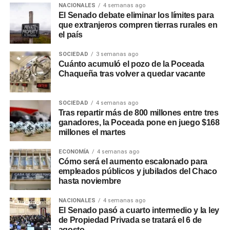
inmediaciones del Congreso, con incidentes entre
NACIONALES
4 semanas ago
El Senado debate eliminar los límites para
organizaciones sociales y fuerzas de seguridad.
que extranjeros compren tierras rurales en
el país
SOCIEDAD
3 semanas ago
Cuánto acumuló el pozo de la Poceada
Chaqueña tras volver a quedar vacante
SOCIEDAD
4 semanas ago
Tras repartir más de 800 millones entre tres
ganadores, la Poceada pone en juego $168
millones el martes
ECONOMÍA
4 semanas ago
Cómo será el aumento escalonado para
empleados públicos y jubilados del Chaco
hasta noviembre
NACIONALES
4 semanas ago
El Senado pasó a cuarto intermedio y la ley
de Propiedad Privada se tratará el 6 de
agosto