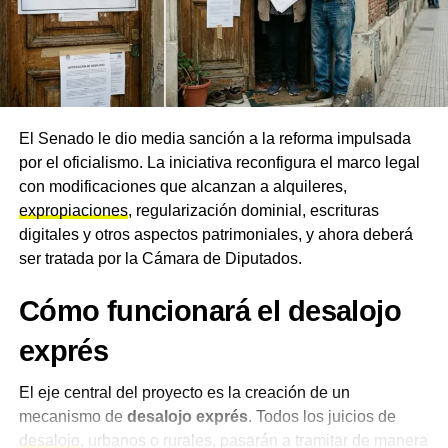
Lionel Messi
se encuentra actualmente en Miami, adonde
regresó tras pasar unos días de descanso en Rosario
luego de la final del Mundial 2026, y hasta el momento no
se expresó públicamente sobre la muerte de su padre.
El Senado le dio media sanción a la reforma impulsada
por el oficialismo. La iniciativa reconfigura el marco legal
con modificaciones que alcanzan a alquileres,
expropiaciones
, regularización dominial, escrituras
digitales y otros aspectos patrimoniales, y ahora deberá
ser tratada por la Cámara de Diputados.
Cómo funcionará el desalojo
exprés
El eje central del proyecto es la creación de un
mecanismo de
desalojo exprés
. Todos los juicios de
desalojo
, urbanos o rurales, pasarán a tramitar de manera