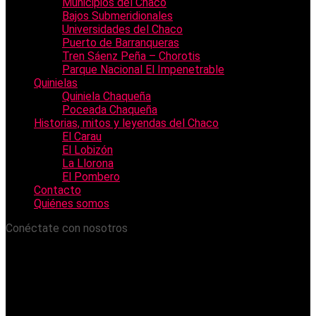
Municipios del Chaco
Bajos Submeridionales
Universidades del Chaco
Puerto de Barranqueras
Tren Sáenz Peña – Chorotis
Parque Nacional El Impenetrable
Quinielas
Quiniela Chaqueña
Poceada Chaqueña
Historias, mitos y leyendas del Chaco
El Carau
El Lobizón
La Llorona
El Pombero
Contacto
Quiénes somos
Conéctate con nosotros