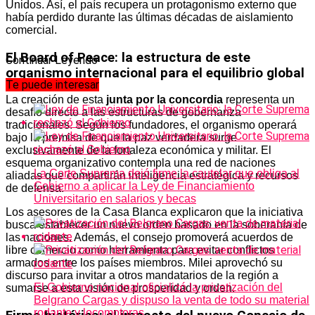
Unidos. Así, el país recupera un protagonismo externo que
había perdido durante las últimas décadas de aislamiento
comercial.
El Board of Peace: la estructura de este
Continuar Leyendo
organismo internacional para el equilibrio global
Te puede interesar
La creación de esta
junta por la concordia
representa un
desafío directo a las estructuras de gobernanza
tradicionales. Según los fundadores, el organismo operará
bajo la premisa de que la paz verdadera surge
exclusivamente de la fortaleza económica y militar. El
esquema organizativo contempla una red de naciones
La Corte Suprema dejó firme la cautelar que obliga al
aliadas que compartirán inteligencia estratégica y recursos
Gobierno a aplicar la Ley de Financiamiento
de defensa.
Universitario en salarios y becas
Los asesores de la Casa Blanca explicaron que la iniciativa
busca establecer un nuevo orden basado en la soberanía de
las naciones. Además, el consejo promoverá acuerdos de
libre comercio como herramienta para evitar conflictos
armados entre los países miembros. Milei aprovechó su
discurso para invitar a otros mandatarios de la región a
El Gobierno nacional oficializó la privatización del
sumarse a esta visión de prosperidad y orden.
Belgrano Cargas y dispuso la venta de todo su material
rodante y locomotoras