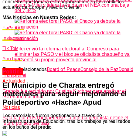
concretos que tomará esta organización en los conflictos
asumió Milei y lidera la caída en el NEA con una baja
actuales de Europa y Medio Oriente.
del 7,84%
Más Noticias en Nuestra Redes:
Facebook
Instagram
Tik Tok
Milei envió la reforma electoral al Congreso para
eliminar las PASO y el bloque oficialista chaqueño ya
YouTube
presentó su propio proyecto provincial
Temas Relacionados
Board of Peace
Consejo de la Paz
Donald
Política
Trump
Milei
Actualidad
El Municipio de Charata entregó
Grabois fue recibido por Cristina Kirchner para analizar el
materiales para seguir mejorando el
escenario nacional
Polideportivo «Hacha» Apud
Noticias
Los materiales fueron gestionados a través de
Batalla por el PJ bonaerense: la interna peronista define el
Infraestructura de Educación, tras los trabajos ya realizados
futuro político del país
en los baños del predio.