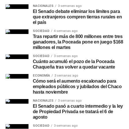
mensaje deseando que la Asociación Italiana siga
NACIONALES
3 semanas ago
El Senado debate eliminar los límites para
escribiendo su historia junto a toda la comunidad de
que extranjeros compren tierras rurales en
Charata.
el país
SOCIEDAD
4 semanas ago
Tras repartir más de 800 millones entre tres
ganadores, la Poceada pone en juego $168
millones el martes
SOCIEDAD
3 semanas ago
Cuánto acumuló el pozo de la Poceada
Chaqueña tras volver a quedar vacante
ECONOMÍA
3 semanas ago
Cómo será el aumento escalonado para
empleados públicos y jubilados del Chaco
hasta noviembre
NACIONALES
3 semanas ago
El Senado pasó a cuarto intermedio y la ley
de Propiedad Privada se tratará el 6 de
agosto
SOCIEDAD
3 semanas ago