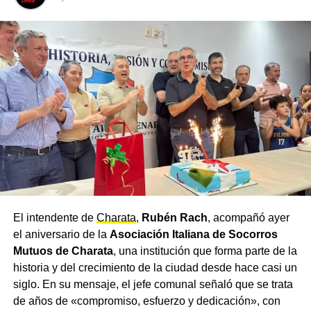
El pedido al resto del Concejo
Desde el
Bloque Frente Chaqueño
reafirmaron el
compromiso de defender la soberanía y el patrimonio
nacional, y convocaron también al oficialismo local a
acompañar el rechazo de la iniciativa. Gauna sostuvo
que, cuando se trata de defender la Argentina, las
diferencias políticas deben quedar de lado y prevalecer el
interés de todos los argentinos.
El planteo se realizó en el marco de las sesiones del
Concejo Municipal
de Charata, en la previa al
El intendente de
Charata
,
Rubén Rach
, acompañó ayer
tratamiento de la reforma en el Senado de la Nación.
el aniversario de la
Asociación Italiana de Socorros
Más
noticias de Charata
en
CharataChaco.Net.
Mutuos de Charata
, una institución que forma parte de la
historia y del crecimiento de la ciudad desde hace casi un
siglo. En su mensaje, el jefe comunal señaló que se trata
de años de «compromiso, esfuerzo y dedicación», con