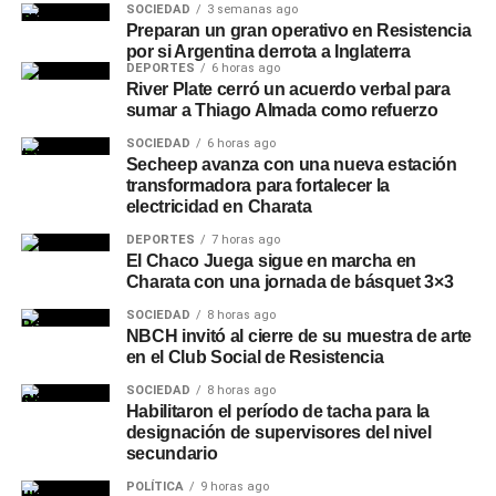
SOCIEDAD
3 semanas ago
Preparan un gran operativo en Resistencia
por si Argentina derrota a Inglaterra
DEPORTES
6 horas ago
River Plate cerró un acuerdo verbal para
sumar a Thiago Almada como refuerzo
SOCIEDAD
6 horas ago
Secheep avanza con una nueva estación
transformadora para fortalecer la
electricidad en Charata
DEPORTES
7 horas ago
El Chaco Juega sigue en marcha en
Charata con una jornada de básquet 3×3
SOCIEDAD
8 horas ago
NBCH invitó al cierre de su muestra de arte
en el Club Social de Resistencia
SOCIEDAD
8 horas ago
Habilitaron el período de tacha para la
designación de supervisores del nivel
secundario
POLÍTICA
9 horas ago