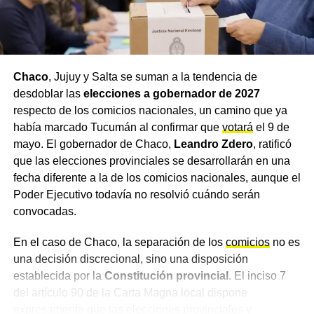
Facebook
Instagram
Chaco
, Jujuy y Salta se suman a la tendencia de
Tik Tok
desdoblar las
elecciones a gobernador de 2027
respecto de los comicios nacionales, un camino que ya
YouTube
había marcado Tucumán al confirmar que
votará
el 9 de
mayo. El gobernador de Chaco,
Leandro Zdero
, ratificó
TEMAS RELACIONADOS
AXEL KICILLOF
MÁXIMO KIRCHNER
que las elecciones provinciales se desarrollarán en una
PJ BONAERENSE
fecha diferente a la de los comicios nacionales, aunque el
ACTUALIDAD
Poder Ejecutivo todavía no resolvió cuándo serán
Trump presentó su nuevo Consejo de la Paz con
convocadas.
Milei como protagonista
NOTICIAS
En el caso de Chaco, la separación de los
comicios
no es
Impacto en Suiza: Milei en Davos 2026 sacudió al
una decisión discrecional, sino una disposición
mundo con una frase categórica
establecida por la
Constitución provincial
. El inciso 7
del artículo 90 de la Carta Magna local dispone
expresamente que las elecciones provinciales y