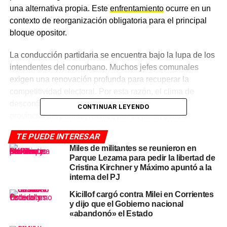
una alternativa propia. Este
enfrentamiento
ocurre en un
contexto de reorganización obligatoria para el principal
bloque opositor.
La conducción partidaria se encuentra bajo la lupa de los
intendentes del conurbano. Muchos jefes comunales
exigen una renovación profunda para recuperar la
competitividad electoral. Por esta razón, el clima de
desconfianza crece en cada reunión del consejo
CONTINUAR LEYENDO
provincial del partido. Kicillof, por su parte, evita el
choque directo pero permite que sus ministros cuestionen
TE PUEDE INTERESAR
la gestión actual.
Miles de militantes se reunieron en
Parque Lezama para pedir la libertad de
Poder y estructura: el conflicto
Cristina Kirchner y Máximo apuntó a la
interna del PJ
partidario en Buenos Aires divide a
Kicillof cargó contra Milei en Corrientes
los principales referentes
y dijo que el Gobierno nacional
«abandonó» el Estado
Los dirigentes provinciales observan con preocupación el