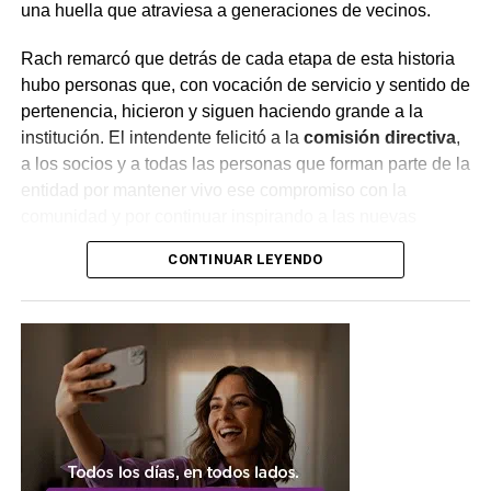
una huella que atraviesa a generaciones de vecinos.
Rach remarcó que detrás de cada etapa de esta historia
hubo personas que, con vocación de servicio y sentido de
pertenencia, hicieron y siguen haciendo grande a la
institución. El intendente felicitó a la
comisión directiva
,
a los socios y a todas las personas que forman parte de la
entidad por mantener vivo ese compromiso con la
comunidad y por continuar inspirando a las nuevas
generaciones.
CONTINUAR LEYENDO
Casi un siglo de historia en
Charata
La Asociación Italiana fue fundada el 4 de agosto de 1929
por un grupo de vecinos italianos reunidos en asamblea,
cuando Charata todavía formaba parte del entonces
Territorio Nacional del Chaco. Desde entonces, la