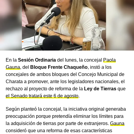
Catamarca
, cuyo gobernador, Raúl Jalil, optó por
mantener unificadas las elecciones provinciales con las
presidenciales, previstas para el 24 de octubre de 2027,
replicando el esquema utilizado en 2023.
Una estrategia que se repite
en otras provincias
En la
Sesión Ordinaria
del lunes, la concejal
Paola
El desdoblamiento electoral también avanza en distritos
Gauna
, del
Bloque Frente Chaqueño
, instó a los
como Chubut, Misiones, Santa Fe y Neuquén, entre otros,
concejales de ambos bloques del Concejo Municipal de
que analizan fechas propias para sus comicios locales.
Charata a promover, ante los legisladores nacionales, el
La estrategia busca que el debate sobre la gestión
rechazo al proyecto de reforma de la
Ley de Tierras
que
provincial tenga un espacio propio, sin quedar
el Senado tratará este 6 de agosto
.
condicionado por la discusión
política
nacional.
Según planteó la concejal, la iniciativa original generaba
preocupación porque pretendía eliminar los límites para
la adquisición de tierras por parte de extranjeros.
Gauna
consideró que una reforma de esas características