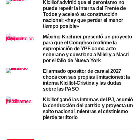
Kicillof advirtió que el peronismo no
avance del
duelo político bonaerense
entre los dos
puede repetir la interna del Frente de
sectores. El kirchnerismo duro insiste en que la
Todos y aceleró su construcción
legitimidad partidaria reside en la lealtad histórica a
nacional: «hay que perder el menor
Cristina Kirchner. Sin embargo, el equipo del gobernador
tiempo posible»
argumenta que la gestión de la provincia debe liderar el
Máximo Kirchner presentó un proyecto
proceso de resistencia al gobierno nacional.
para que el Congreso reafirme la
expropiación de YPF como acto
soberano y cuestiona a Milei y a Macri
En consecuencia, la lapicera para el armado de listas en
por el fallo de Nueva York
2027 aparece como el gran botín de guerra. Máximo
Kirchner no está dispuesto a ceder la presidencia del PJ
El armado opositor de cara al 2027
choca con sus propias limitaciones: la
sin una negociación previa que garantice espacios de
interna Kicillof-Cristina y las dudas
poder. No obstante, los intendentes dialoguistas
sobre las PASO
presionan para que el partido se abra a nuevas figuras
Kicillof ganó las internas del PJ, asumió
menos vinculadas al pasado reciente.
la conducción del partido y proyecta un
salto nacional, mientras el cristinismo
Hacia el recambio: la disputa interna
pierde territorio
peronista busca un nuevo esquema
de conducción nacional