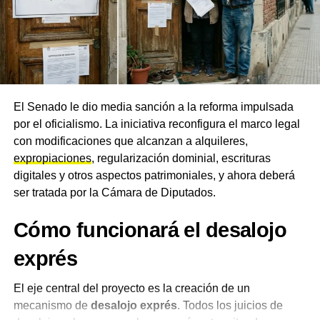
El escándalo patrimonial que
originó la crisis
La crisis política en torno a Adorni tiene como origen su
declaración jurada patrimonial. El 10 de junio, el jefe de
El Senado le dio media sanción a la reforma impulsada
Gabinete reconoció en una entrevista televisiva que él y
por el oficialismo. La iniciativa reconfigura el marco legal
su esposa mantuvieron durante años ahorros no
con modificaciones que alcanzan a alquileres,
declarados por alrededor de medio millón de dólares. El
expropiaciones
, regularización dominial, escrituras
funcionario atribuyó esos fondos al trabajo en el sector
digitales y otros aspectos patrimoniales, y ahora deberá
privado y a ganancias obtenidas con inversiones en
ser tratada por la Cámara de Diputados.
criptomonedas
. «Toda la vida ahorramos y lo hicimos en
Cómo funcionará el desalojo
negro, como la mayoría de los argentinos», afirmó. La
declaración contradijo directamente lo que él mismo
exprés
había sostenido ante el Congreso el 29 de abril, cuando
aseguró que en sus declaraciones juradas figuraban
El eje central del proyecto es la creación de un
todos sus bienes y que nunca existió ocultación alguna.
mecanismo de
desalojo exprés
. Todos los juicios de