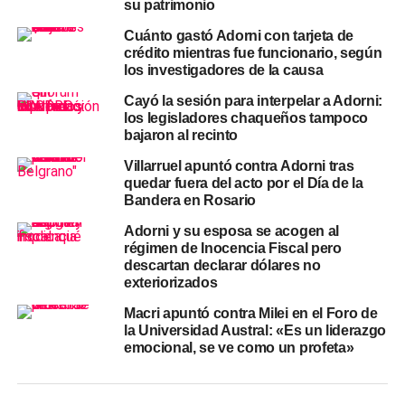
su patrimonio
Cuánto gastó Adorni con tarjeta de
La jugada del PRO: marcar
crédito mientras fue funcionario, según
los investigadores de la causa
distancia sin hacer el juego al
Cayó la sesión para interpelar a Adorni:
kirchnerismo
los legisladores chaqueños tampoco
bajaron al recinto
El partido justificó su ausencia en el recinto
Villarruel apuntó contra Adorni tras
argumentando que el objetivo de la sesión ya había sido
quedar fuera del acto por el Día de la
alcanzado previamente. Desde el PRO señalaron que,
Bandera en Rosario
junto a bloques de la UCR y el MID, lograron que la
Adorni y su esposa se acogen al
Comisión de Asuntos Constitucionales se reúna el
régimen de Inocencia Fiscal pero
próximo 30 de junio para analizar los expedientes
descartan declarar dólares no
exteriorizados
relacionados con pedidos de informes, interpelación,
censura y eventual remoción del funcionario. En esa
Macri apuntó contra Milei en el Foro de
lógica, el quórum ya no era necesario para garantizar el
la Universidad Austral: «Es un liderazgo
emocional, se ve como un profeta»
curso institucional del tema.
Sin embargo, la postura del bloque amarillo tuvo una