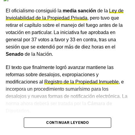
INTERPELACIÓN ADORNI
JEFE DE GABINETE ADORNI
regularización dominial
MANUEL ADORNI
MAURICIO MACRI
MILEI ADORNI
El oficialismo consiguió la
media sanción
de la
Ley de
POLÍTICA ARGENTINA JUNIO 2026
PRO ARGENTINA
Inviolabilidad de la Propiedad Privada
, pero tuvo que
SENADO ARGENTINA
En materia de
expropiaciones
, el proyecto establece
retirar el capítulo sobre el manejo del fuego antes de la
que la declaración de utilidad pública deberá
ACTUALIDAD
votación en particular. La iniciativa fue aprobada en
Cuánto gastó Adorni con tarjeta de crédito
interpretarse de manera restrictiva y estar debidamente
general por 37 votos a favor y 33 en contra, tras una
mientras fue funcionario, según los
fundamentada, fija un tope del 30% para la
sesión que se extendió por más de diez horas en el
investigadores de la causa
indemnización por lucro cesante y dispone que la
Senado
de la Nación.
transferencia definitiva del bien no podrá concretarse sin
NOTICIAS
Citaron a indagatoria a José Luis Espert por
el pago previo de la indemnización. También se
El texto que finalmente logró avanzar mantiene las
lavado de dinero: deberá declarar el 30 de junio
establece un límite de 60 días para las ocupaciones
reformas sobre desalojos, expropiaciones y
ante el juez Mirabelli
temporales, prorrogable solo ante emergencias.
modificaciones al
Registro de la Propiedad Inmueble
, e
incorpora un procedimiento sumarísimo para los
La iniciativa también modifica la conocida
Ley Pierri
de
desalojos y nuevas formas de notificación electrónica. La
regularización dominial. En lugar de exigir una posesión
norma ahora deberá ser tratada por la
Cámara de
acreditada antes de una fecha de corte fija, como ocurre
Diputados
.
en la normativa vigente, el proyecto habilita a solicitar la
regularización a quienes acrediten una posesión pública,
CONTINUAR LEYENDO
El capítulo sobre tierras, el
pacífica y continua durante los diez años anteriores a la