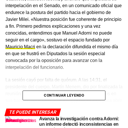
interpelación en el Senado, en un comunicado oficial que
endurece la postura del partido hacia el gobierno de
Javier Milei. «Nuestra posición fue coherente de principio
a fin. Primero pedimos explicaciones y una vez
conocidas, entendimos que Manuel Adorni no puede
seguir en el cargo», sostuvo el espacio fundado por
Mauricio Macri
en la declaración difundida el mismo día
en que se frustró en Diputados la sesión especial
convocada por la oposición para avanzar con la
interpelación del funcionario.
La sesión cayó por falta de quórum. A las 14:31, el
presidente del cuerpo, Martín Menem, dio por finalizada la
reunión: apenas 117 legisladores estaban sentados en
CONTINUAR LEYENDO
sus bancas, doce menos de los 129 necesarios para abrir
el recinto. El PRO, la UCR y la mayoría de los bloques
TE PUEDE INTERESAR
provinciales dialoguistas no bajaron al recinto, en
Avanza la investigación contra Adorni:
cumplimiento de un acuerdo político tejido durante las 48
un informe detectó inconsistencias en
horas previas con el propio Menem.