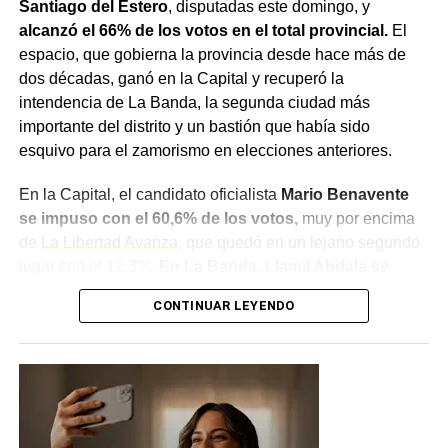
Santiago del Estero
, disputadas este domingo, y
plazos durante los cuales no se puede modificar el
alcanzó el 66% de los votos en el total provincial.
El
destino de tierras afectadas por incendios, y había
espacio, que gobierna la provincia desde hace más de
recibido cuestionamientos tanto de senadores del
dos décadas, ganó en la Capital y recuperó la
peronismo como de bloques provinciales y radicales.
intendencia de La Banda, la segunda ciudad más
importante del distrito y un bastión que había sido
Con la caída de ambos capítulos, el proyecto quedó
esquivo para el zamorismo en elecciones anteriores.
reducido respecto de su versión original, enviada por el
Poder Ejecutivo a fines de marzo. La sesión estuvo
En la Capital, el candidato oficialista
Mario Benavente
además marcada por manifestaciones en las
se impuso con el 60,6% de los votos,
muy por encima
inmediaciones del Congreso, con incidentes entre
de
La Libertad Avanza
, que quedó en un lejano segundo
organizaciones sociales y fuerzas de seguridad.
lugar con el 12,3%.
En La Banda, Llamil Abdala se
quedó con la intendencia con el 51,6%
, dejando en el
CONTINUAR LEYENDO
camino al Frente Renovador y Progresista (12,5%) y a
Compromiso y Unidad (11,4%), mientras que las
fuerzas
libertarias quedaron relegadas al sexto puesto.
Un triunfo que también