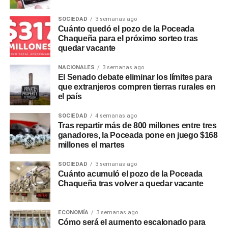
de las localidades.
SOCIEDAD
3 semanas ago
El mensaje de Zamora
Cuánto quedó el pozo de la Poceada
Chaqueña para el próximo sorteo tras
quedar vacante
Ante una multitud que colmó el búnker del Frente Cívico,
Zamora celebró los resultados y destacó la unidad de su
NACIONALES
3 semanas ago
espacio, integrado por radicales, peronistas y otras
El Senado debate eliminar los límites para
fuerzas locales:
que extranjeros compren tierras rurales en
«Si sumamos todos los candidatos,
el país
esta fuerza ha obtenido el 80% de los votos»
, remarcó,
y cerró su discurso con una frase que buscó proyección
SOCIEDAD
4 semanas ago
nacional:
«Santiago del Estero no se vende, la Patria
Tras repartir más de 800 millones entre tres
ganadores, la Poceada pone en juego $168
no se entrega y las Malvinas son argentinas».
millones el martes
SOCIEDAD
3 semanas ago
Cuánto acumuló el pozo de la Poceada
Chaqueña tras volver a quedar vacante
ECONOMÍA
3 semanas ago
Cómo será el aumento escalonado para