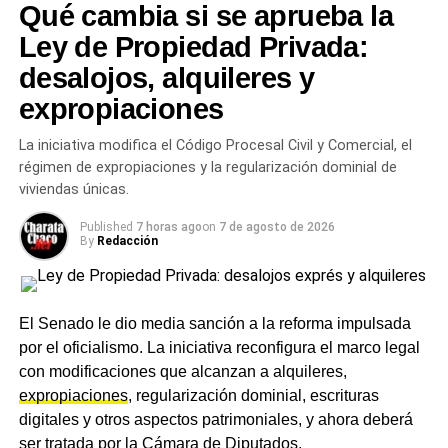
Qué cambia si se aprueba la
refacciones en una propiedad del ex funcionario y por
Ley de Propiedad Privada:
viajes, que la Justicia investiga como parte de la misma
reconstrucción patrimonial.
desalojos, alquileres y
expropiaciones
La Justicia espera el informe
La iniciativa modifica el Código Procesal Civil y Comercial, el
pericial oficial
régimen de expropiaciones y la regularización dominial de
viviendas únicas.
El
informe pericial definitivo
, a cargo de un organismo
técnico especializado en reconstruir la evolución
Published
7 horas ago
on
7 de agosto de 2026
By
Redacción
patrimonial y financiera de funcionarios investigados,
todavía no fue entregado. Con ese análisis, que también
alcanzará a la esposa de Adorni, la fiscalía definirá si
corresponde exigirle formalmente que justifique las
El Senado le dio media sanción a la reforma impulsada
inconsistencias
por el oficialismo. La iniciativa reconfigura el marco legal
detectadas entre sus ingresos
declarados y su nivel de gastos. Como informó
con modificaciones que alcanzan a alquileres,
CharataChaco.Net
expropiaciones
, regularización dominial, escrituras
en la nota sobre los registros
migratorios solicitados a
digitales y otros aspectos patrimoniales, y ahora deberá
Adorni y el viaje a Aruba
que se
sumó a la causa, la investigación por enriquecimiento
ser tratada por la Cámara de Diputados.