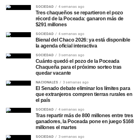
totalidad de los municipios en disputa, entre Frente Cívico
SOCIEDAD
4 semanas ago
y peronismo aliado.
Tres chaqueños se repartieron el pozo
récord de la Poceada: ganaron más de
$291 millones
A nivel provincial,
La Libertad Avanza
quedó en un lejano
segundo lugar con el 8% de los votos, seguida por
SOCIEDAD
4 semanas ago
Bienal del Chaco 2026: ya está disponible
Despierta Santiago con el 7%, en una jornada con una
la agenda oficial interactiva
participación ciudadana que superó el 70% en la mayoría
de las localidades.
SOCIEDAD
3 semanas ago
Cuánto quedó el pozo de la Poceada
Chaqueña para el próximo sorteo tras
El mensaje de Zamora
quedar vacante
NACIONALES
3 semanas ago
Ante una multitud que colmó el búnker del Frente Cívico,
El Senado debate eliminar los límites para
Zamora celebró los resultados y destacó la unidad de su
que extranjeros compren tierras rurales en
espacio, integrado por radicales, peronistas y otras
el país
fuerzas locales:
«Si sumamos todos los candidatos,
SOCIEDAD
4 semanas ago
esta fuerza ha obtenido el 80% de los votos»
, remarcó,
Tras repartir más de 800 millones entre tres
ganadores, la Poceada pone en juego $168
y cerró su discurso con una frase que buscó proyección
millones el martes
nacional:
«Santiago del Estero no se vende, la Patria
SOCIEDAD
3 semanas ago
no se entrega y las Malvinas son argentinas».