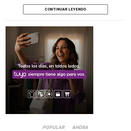
quedó con la intendencia con el 51,6%
, dejando en el
CONTINUAR LEYENDO
camino al Frente Renovador y Progresista (12,5%) y a
Compromiso y Unidad (11,4%), mientras que las
fuerzas
libertarias quedaron relegadas al sexto puesto.
Un triunfo que también
incluyó al peronismo aliado
En el resto de los municipios, el resultado reflejó el
llamado «pacto de competencia controlada» entre el
Frente Cívico y sectores del Partido Justicialista
provincial: en localidades como Las Termas de Río
Hondo, Añatuya, Frías, Colonia Dora, Loreto, Selva y San
Pedro,
el triunfo correspondió específicamente a
candidatos del PJ, aliados del oficialismo provincial,
mientras que el Frente Cívico retuvo directamente la
mayoría de las restantes intendencias.
En conjunto, el
POPULAR
AHORA
espacio que responde a Zamora terminó controlando la