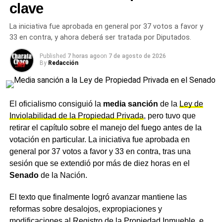
clave
judicial. Como resguardo para los inquilinos, si se
comprueba que el propietario ocultó información
La iniciativa fue aprobada en general por 37 votos a favor y
relevante, como recibos de pago o la vigencia real del
33 en contra, y ahora deberá ser tratada por Diputados.
contrato, podrá ser sancionado con una multa de hasta
diez veces el valor del último alquiler.
Published
7 horas ago
on
7 de agosto de 2026
By
Redacción
Cambios en expropiaciones y
regularización dominial
El oficialismo consiguió la
media sanción
de la
Ley de
Inviolabilidad de la Propiedad Privada
, pero tuvo que
En materia de
expropiaciones
, el proyecto establece
retirar el capítulo sobre el manejo del fuego antes de la
que la declaración de utilidad pública deberá
votación en particular. La iniciativa fue aprobada en
interpretarse de manera restrictiva y estar debidamente
general por 37 votos a favor y 33 en contra, tras una
fundamentada, fija un tope del 30% para la
sesión que se extendió por más de diez horas en el
indemnización por lucro cesante y dispone que la
Senado
de la Nación.
transferencia definitiva del bien no podrá concretarse sin
el pago previo de la indemnización. También se
El texto que finalmente logró avanzar mantiene las
establece un límite de 60 días para las ocupaciones
reformas sobre desalojos, expropiaciones y
temporales, prorrogable solo ante emergencias.
modificaciones al
Registro de la Propiedad Inmueble
, e