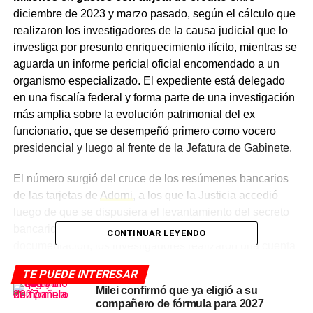
diciembre de 2023 y marzo pasado, según el cálculo que
realizaron los investigadores de la causa judicial que lo
investiga por presunto enriquecimiento ilícito, mientras se
aguarda un informe pericial oficial encomendado a un
organismo especializado. El expediente está delegado
en una fiscalía federal y forma parte de una investigación
más amplia sobre la evolución patrimonial del ex
funcionario, que se desempeñó primero como vocero
presidencial y luego al frente de la Jefatura de Gabinete.
El número surgió del cruce de los resúmenes bancarios
de las tarjetas de
Adorni
, a los que la Justicia accedió
luego de que se dispusiera el levantamiento del secreto
bancario y fiscal del ex funcionario. Con esa
CONTINUAR LEYENDO
documentación, los investigadores realizaron una cuenta
propia que, según pudieron confirmar las fuentes de la
TE PUEDE INTERESAR
causa, arrojó ese nivel de consumo mientras Adorni
Milei confirmó que ya eligió a su
ejercía funciones públicas. El monto llama la atención
compañero de fórmula para 2027
porque, en varios meses,
superó ampliamente el sueldo