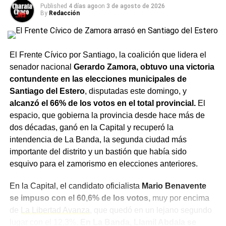
Propiedad de todo el país, con el objetivo declarado de
segunda concesión del
Published
4 días ago
on
3 de agosto de 2026
By
Redacción
agilizar los trámites de
escrituración
, que en algunas
oficialismo
jurisdicciones ya operan bajo ese formato.
Minutos antes de la votación en general, el oficialismo
El Frente Cívico por Santiago, la coalición que lidera el
también retiró el capítulo que modificaba la
Ley Nacional
senador nacional
Gerardo Zamora, obtuvo una victoria
de Manejo del Fuego
, al no reunir los votos necesarios
contundente en las elecciones municipales de
para su aprobación. La propuesta buscaba reducir los
Santiago del Estero
, disputadas este domingo, y
plazos durante los cuales no se puede modificar el
alcanzó el 66% de los votos en el total provincial.
El
destino de tierras afectadas por incendios, y había
espacio, que gobierna la provincia desde hace más de
recibido cuestionamientos tanto de senadores del
dos décadas, ganó en la Capital y recuperó la
peronismo como de bloques provinciales y radicales.
intendencia de La Banda, la segunda ciudad más
importante del distrito y un bastión que había sido
Con la caída de ambos capítulos, el proyecto quedó
esquivo para el zamorismo en elecciones anteriores.
reducido respecto de su versión original, enviada por el
Poder Ejecutivo a fines de marzo. La sesión estuvo
En la Capital, el candidato oficialista
Mario Benavente
además marcada por manifestaciones en las
se impuso con el 60,6% de los votos,
muy por encima
inmediaciones del Congreso, con incidentes entre
de
La Libertad Avanza
, que quedó en un lejano segundo
organizaciones sociales y fuerzas de seguridad.
lugar con el 12,3%.
En La Banda, Llamil Abdala se