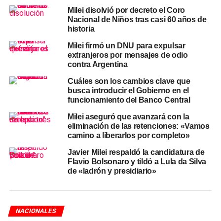
Milei disolvió por decreto el Coro
que percibía: hasta fines de 2025 cobraba alrededor de
Nacional de Niños tras casi 60 años de
$3,5 millones mensuales, cifra que trepó a unos $7,6
historia
millones cuando asumió al frente del gabinete nacional,
Milei firmó un DNU para expulsar
mientras que sus consumos con tarjeta rondaban entre $4
extranjeros por mensajes de odio
y $6 millones por mes.
contra Argentina
Tarjetas de colaboradores y
Cuáles son los cambios clave que
busca introducir el Gobierno en el
funcionamiento del Banco Central
otros gastos bajo la lupa
Milei aseguró que avanzará con la
La causa también analiza compras pagadas con tarjetas
eliminación de las retenciones: «Vamos
camino a liberarlos por completo»
de al menos dos colaboradores del ex funcionario, entre
ellas la adquisición de dos proyectores para videojuegos
Javier Milei respaldó la candidatura de
y un monitor gamer, además de una factura por más de
Flavio Bolsonaro y tildó a Lula da Silva
de «ladrón y presidiario»
ocho millones de pesos en artículos de blanquería.
Según los testimonios incorporados al expediente, esos
gastos eran reintegrados en efectivo por Adorni a los
empleados que prestaban sus plásticos. A esto se suman
NACIONALES
pagos en efectivo, tanto en pesos como en dólares, por