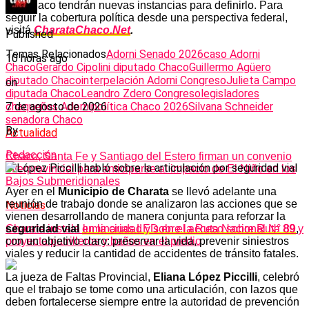
del Chaco tendrán nuevas instancias para definirlo. Para
seguir la cobertura política desde una perspectiva federal,
visitá
CharataChaco.Net
.
Published
Temas Relacionados
Adorni Senado 2026
caso Adorni
10 horas ago
Chaco
Gerardo Cipolini diputado Chaco
Guillermo Agüero
diputado Chaco
interpelación Adorni Congreso
Julieta Campo
on
diputada Chaco
Leandro Zdero Congreso
legisladores
7 de agosto de 2026
chaqueños Adorni
política Chaco 2026
Silvana Schneider
senadora Chaco
By
Actualidad
Redacción
Chaco, Santa Fe y Santiago del Estero firman un convenio
interprovincial para anticiparse al impacto de El Niño en los
Bajos Submeridionales
Ayer en el
Municipio de Charata
se llevó adelante una
reunión de trabajo donde se analizaron las acciones que se
Noticias
vienen desarrollando de manera conjunta para reforzar la
seguridad vial
en la ciudad y sobre la Ruta Nacional N° 89
,
Charata instala luminarias LED en el acceso sobre Ruta 89 y
con un objetivo claro: preservar la vida, prevenir siniestros
proyecta parrilleros y baños en el predio
viales y reducir la cantidad de accidentes de tránsito fatales.
La jueza de Faltas Provincial,
Eliana López Piccilli
, celebró
que el trabajo se tome como una articulación, con lazos que
deben fortalecerse siempre entre la autoridad de prevención