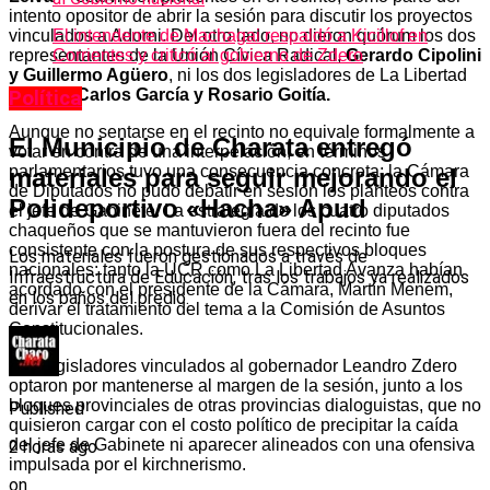
intento opositor de abrir la sesión para discutir los proyectos
vinculados a Adorni. Del otro lado, no dieron quórum los dos
El intendente de Machagai respaldó a Kicillof en
representantes de la Unión Cívica Radical,
Gerardo Cipolini
Corrientes y criticó al gobierno de Zdero
y Guillermo Agüero
, ni los dos legisladores de La Libertad
Avanza,
Carlos García y Rosario Goitía.
Política
Aunque no sentarse en el recinto no equivale formalmente a
El Municipio de Charata entregó
votar en contra de una interpelación, en términos
parlamentarios tuvo una consecuencia concreta: la Cámara
materiales para seguir mejorando el
de Diputados no pudo debatir en sesión los planteos contra
Polideportivo «Hacha» Apud
el jefe de Gabinete. La estrategia de los cuatro diputados
chaqueños que se mantuvieron fuera del recinto fue
consistente con la postura de sus respectivos bloques
Los materiales fueron gestionados a través de
nacionales: tanto la UCR como La Libertad Avanza habían
Infraestructura de Educación, tras los trabajos ya realizados
acordado con el presidente de la Cámara, Martín Menem,
en los baños del predio.
derivar el tratamiento del tema a la Comisión de Asuntos
Constitucionales.
Los legisladores vinculados al gobernador Leandro Zdero
optaron por mantenerse al margen de la sesión, junto a los
bloques provinciales de otras provincias dialoguistas, que no
Published
quisieron cargar con el costo político de precipitar la caída
del jefe de Gabinete ni aparecer alineados con una ofensiva
2 horas ago
impulsada por el kirchnerismo.
on