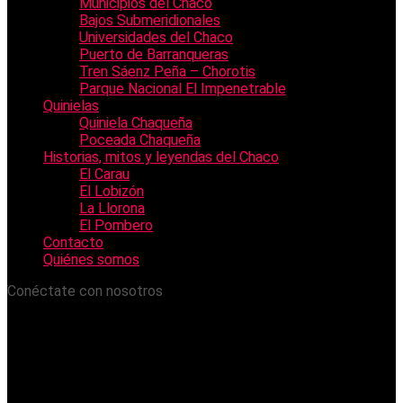
Municipios del Chaco
Bajos Submeridionales
Universidades del Chaco
Puerto de Barranqueras
Tren Sáenz Peña – Chorotis
Parque Nacional El Impenetrable
Quinielas
Quiniela Chaqueña
Poceada Chaqueña
Historias, mitos y leyendas del Chaco
El Carau
El Lobizón
La Llorona
El Pombero
Contacto
Quiénes somos
Conéctate con nosotros