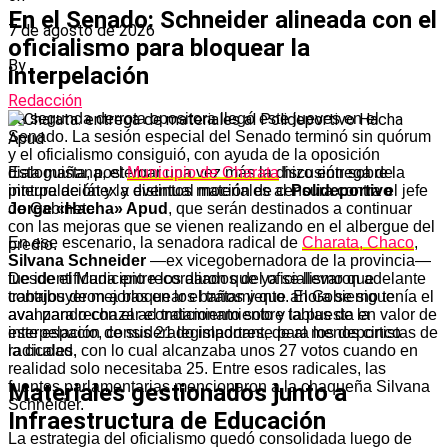
En el Senado: Schneider alineada con el
7 de agosto de 2026
oficialismo para bloquear la
By
interpelación
Redacción
La segunda derrota opositora llegó este jueves en el
Senado. La sesión especial del Senado terminó sin quórum
y el oficialismo consiguió, con ayuda de la oposición
Esta mañana, el
Municipio de Charata
hizo entrega de
dialoguista, postergar una vez más la discusión sobre la
pintura de látex y distintos materiales al
Polideportivo
interpelación y la eventual moción de censura contra el jefe
Jorge «Hacha» Apud
, que serán destinados a continuar
de Gabinete.
con las mejoras que se vienen realizando en el albergue del
En ese escenario, la senadora radical de
Charata, Chaco
,
predio.
Silvana Schneider
—ex vicegobernadora de la provincia—
Desde el Municipio recordaron que ya se llevaron adelante
fue identificada entre los aliados del oficialismo que
trabajos de mejoras en los baños y que ahora se sigue
contribuyeron a bloquear el tratamiento. El Gobierno tenía el
avanzando con el acondicionamiento y la puesta en valor de
aval para rechazar el tratamiento sobre tablas de la
este espacio, considerado importante para los deportistas de
interpelación de sus 21 legisladores, de al menos cinco
la ciudad.
radicales, con lo cual alcanzaba unos 27 votos cuando en
realidad solo necesitaba 25. Entre esos radicales, las
fuentes parlamentarias mencionaron a la chaqueña Silvana
Materiales gestionados junto a
Schneider.
Infraestructura de Educación
La estrategia del oficialismo quedó consolidada luego de