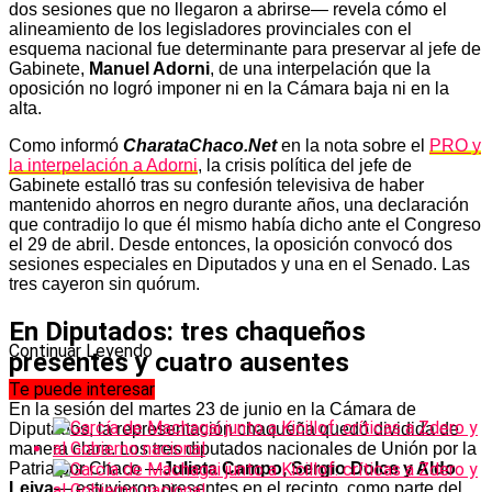
dos sesiones que no llegaron a abrirse— revela cómo el
alineamiento de los legisladores provinciales con el
esquema nacional fue determinante para preservar al jefe de
Gabinete,
Manuel Adorni
, de una interpelación que la
oposición no logró imponer ni en la Cámara baja ni en la
alta.
Como informó
CharataChaco.Net
en la nota sobre el
PRO y
la interpelación a Adorni
, la crisis política del jefe de
Gabinete estalló tras su confesión televisiva de haber
mantenido ahorros en negro durante años, una declaración
que contradijo lo que él mismo había dicho ante el Congreso
el 29 de abril. Desde entonces, la oposición convocó dos
sesiones especiales en Diputados y una en el Senado. Las
tres cayeron sin quórum.
En Diputados: tres chaqueños
Continuar Leyendo
presentes y cuatro ausentes
Te puede interesar
En la sesión del martes 23 de junio en la Cámara de
Diputados, la representación chaqueña quedó dividida de
manera clara. Los tres diputados nacionales de Unión por la
Patria por Chaco —
Julieta Campo, Sergio Dolce y Aldo
Leiva
— estuvieron presentes en el recinto, como parte del