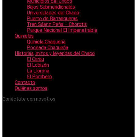
Municipios del Chaco
Bajos Submeridionales
Universidades del Chaco
Puerto de Barranqueras
Tren Sáenz Peña – Chorotis
Parque Nacional El Impenetrable
Quinielas
Quiniela Chaqueña
Poceada Chaqueña
Historias, mitos y leyendas del Chaco
El Carau
El Lobizón
La Llorona
El Pombero
Contacto
Quiénes somos
Conéctate con nosotros