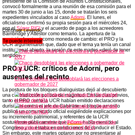
presidente de la Comisión de Asuntos Constitucionales,
convocó formalmente a una reunión de esa comisión para el
martes 30 de junio a las 15, donde se tratarán los seis
expedientes vinculados al caso
Adorni
. El lunes, el
oficialismo confirmó su propia sesión para el miércoles 24,
con el
Súper RIGI
y el acuerdo de pago a los acreedores
Continuar Leyendo
Bainbridge y Attestor como temario. La apertura de la
comisión funcionó como moneda de cambio: el PRO y la
Te puede interesar
UCR argumentaron que, dado que el tema ya tenía un canal
institucional abierto, la sesión de este martes «dejó de tener
sentido».
PRO y UCR: críticos de Adorni, pero
ausentes del recinto
Chaco confirmó que desdoblará las elecciones a
gobernador de 2027
La postura de los bloques dialoguistas dejó al descubierto
una contradicción política de magnitud. En los días previos,
tanto el PRO como la UCR habían emitido declaraciones
durísimas contra el jefe de Gabinete: el bloque amarillo
publicó un comunicado oficial exigiéndole explicaciones por
su incremento patrimonial, y referentes de la UCR
sostuvieron públicamente que
Adorni
había mentido al
Monteoliva encabezó el II Consejo Regional de
Congreso y no estaba en condiciones de conducir el Estado.
Seguridad Interior con foco en el NEA
Sin embargo, este martes optaron por no presentarse al