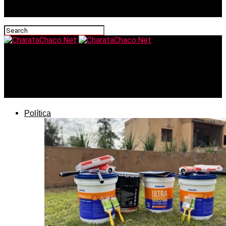
CharataChaco.Net
Cayó la sesión para interpelar a Adorni: los legisladores
chaqueños tampoco bajaron al recinto
Política