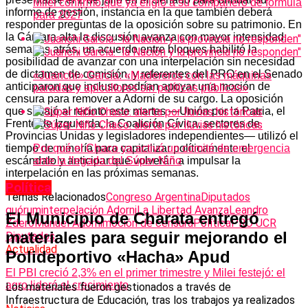
Milei confirmó que ya eligió a su compañero de fórmula
informe de gestión, instancia en la que también deberá
para 2027
responder preguntas de la oposición sobre su patrimonio. En
la Cámara alta la discusión avanza con mayor intensidad:
semanas atrás, un acuerdo entre bloques habilitó la
posibilidad de avanzar con una interpelación sin necesidad
de dictamen de comisión, y referentes del PRO en el Senado
«Juanchi» García: «Madereros con las máquinas
anticiparon que incluso podrían apoyar una moción de
paradas y apicultores sin políticas públicas»
censura para remover a Adorni de su cargo. La oposición
que sí bajó al recinto este martes —Unión por la Patria, el
Frente de Izquierda, la Coalición Cívica, sectores de
Provincias Unidas y legisladores independientes— utilizó el
tiempo de minoría para capitalizar políticamente el
Por qué el Chaco ya activó un comité de emergencia
escándalo y anticipar que volverán a impulsar la
ante la llegada del Súper Niño
interpelación en las próximas semanas.
Política
Temas Relacionados
Congreso Argentina
Diputados
quórum
interpelación Adorni
La Libertad Avanza
Leandro
El Municipio de Charata entregó
Zdero
Manuel Adorni
moción de censura
Política
PRO UCR
materiales para seguir mejorando el
Diputados
Actualidad
Polideportivo «Hacha» Apud
El PBI creció 2,3% en el primer trimestre y Milei festejó: el
agro lideró el crecimiento
Los materiales fueron gestionados a través de
Infraestructura de Educación, tras los trabajos ya realizados