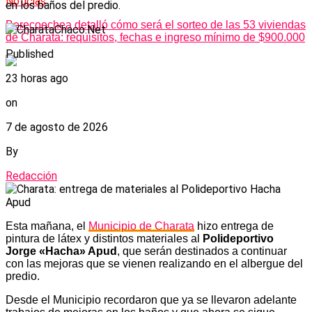
Noticias
en los baños del predio.
Berecoechea detalló cómo será el sorteo de las 53 viviendas
de Charata: requisitos, fechas e ingreso mínimo de $900.000
Published
23 horas ago
on
7 de agosto de 2026
By
Redacción
Esta mañana, el
Municipio de Charata
hizo entrega de
pintura de látex y distintos materiales al
Polideportivo
Jorge «Hacha» Apud
, que serán destinados a continuar
con las mejoras que se vienen realizando en el albergue del
predio.
Desde el Municipio recordaron que ya se llevaron adelante