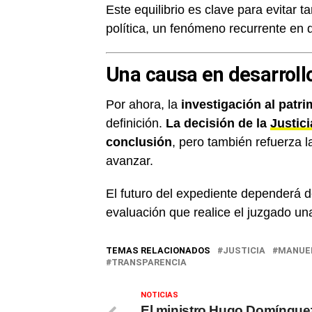
Este equilibrio es clave para evitar t
política, un fenómeno recurrente en d
Una causa en desarroll
Por ahora, la
investigación al patr
definición.
La decisión de la
Justici
conclusión
, pero también refuerza 
avanzar.
El futuro del expediente dependerá d
evaluación que realice el juzgado un
TEMAS RELACIONADOS
JUSTICIA
MANUEL
TRANSPARENCIA
NOTICIAS
El ministro Hugo Domíngue