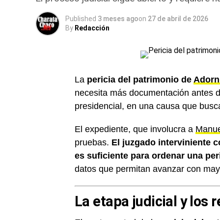
Published
3 meses ago
on
27 de abril de 2026
By
Redacción
La
pericia del patrimonio de
Adorn
necesita más documentación antes de
presidencial, en una causa que busca
El expediente, que involucra a
Manue
pruebas.
El juzgado interviniente 
es suficiente para ordenar una per
datos que permitan avanzar con mayo
La etapa judicial y los 