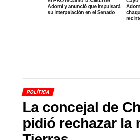
El PRO reclamó la salida de
Cayó l
Adorni y anunció que impulsará
Adorni
su interpelación en el Senado
chaqu
recint
POLÍTICA
La concejal de C
pidió rechazar la
Tierras