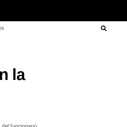
ES
n la
 del funcionario