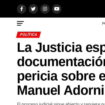
P
POLÍTICA
La Justicia es
documentación
pericia sobre 
Manuel Adorni
El proceso judicial sigue abierto y requiere 