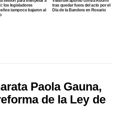
a sesión para interpelar a
Villarruel apuntó contra Adorni
: los legisladores
tras quedar fuera del acto por el
eños tampoco bajaron al
Día de la Bandera en Rosario
o
harata Paola Gauna,
 reforma de la Ley de