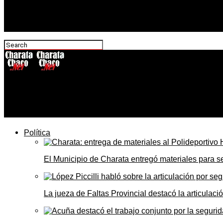
CharataChaco.Net
Cuánto suben los impuestos al combustible desde julio y
Política
El Municipio de Charata entregó materiales para 
La jueza de Faltas Provincial destacó la articulaci