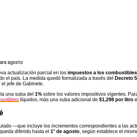
eva actualización parcial en los
impuestos a los combustibles 
do el país. La medida quedó formalizada a través del
Decreto 
 el jefe de Gabinete.
nta una suba del
1%
sobre los valores impositivos vigentes. Par
ustibles
líquidos, más una suba adicional de
$1,298 por litro
e
é
umulado —que incluye los incrementos correspondientes a las ac
ueda diferido hasta el
1° de agosto
, según establece el mism