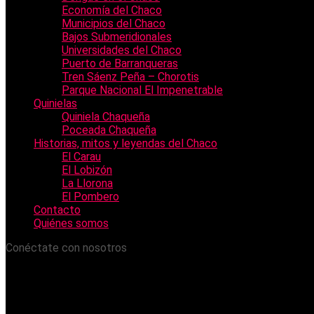
Economía del Chaco
Municipios del Chaco
Bajos Submeridionales
Universidades del Chaco
Puerto de Barranqueras
Tren Sáenz Peña – Chorotis
Parque Nacional El Impenetrable
Quinielas
Quiniela Chaqueña
Poceada Chaqueña
Historias, mitos y leyendas del Chaco
El Carau
El Lobizón
La Llorona
El Pombero
Contacto
Quiénes somos
Conéctate con nosotros