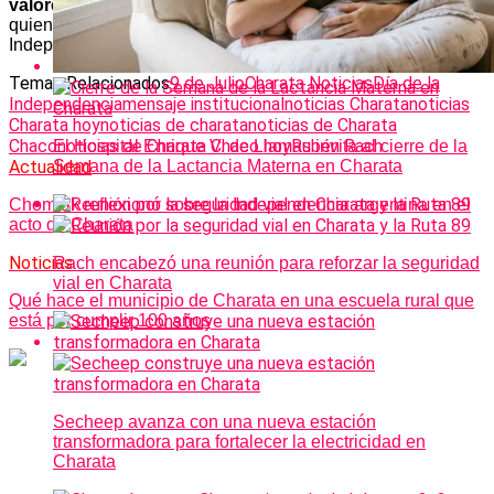
valores y amor por nuestra patria»
, afirmó el intendente,
quien cerró su mensaje deseando un feliz Día de la
Independencia a los charatenses.
Temas Relacionados
9 de Julio
Charata Noticias
Día de la
Independencia
mensaje institucional
noticias Charata
noticias
Charata hoy
noticias de charata
noticias de Charata
Chaco
noticias de Charata Chaco hoy
Rubén Rach
El Hospital Enrique V. de Llamas invita al cierre de la
Actualidad
Semana de la Lactancia Materna en Charata
Chomiak reflexionó sobre la Independencia argentina en el
acto de Charata
Noticias
Rach encabezó una reunión para reforzar la seguridad
vial en Charata
Qué hace el municipio de Charata en una escuela rural que
está por cumplir 100 años
Secheep avanza con una nueva estación
transformadora para fortalecer la electricidad en
Charata