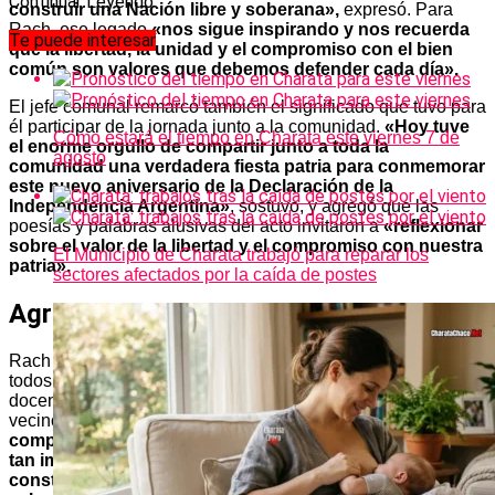
Continuar Leyendo
construir una Nación libre y soberana»,
expresó. Para
Rach, ese legado
«nos sigue inspirando y nos recuerda
Te puede interesar
que la libertad, la unidad y el compromiso con el bien
común son valores que debemos defender cada día».
El jefe comunal remarcó también el significado que tuvo para
él participar de la jornada junto a la comunidad.
«Hoy tuve
Cómo estará el tiempo en Charata este viernes 7 de
el enorme orgullo de compartir junto a toda la
agosto
comunidad una verdadera fiesta patria para conmemorar
este nuevo aniversario de la Declaración de la
Independencia Argentina»
, sostuvo, y agregó que las
poesías y palabras alusivas del acto invitaron a
«reflexionar
sobre el valor de la libertad y el compromiso con nuestra
El Municipio de Charata trabajó para reparar los
patria».
sectores afectados por la caída de postes
Agradecimiento a la comunidad
Rach cerró su mensaje con un agradecimiento extendido a
todos los que hicieron posible la celebración: instituciones,
docentes, estudiantes, bailarines, trabajadores municipales,
vecinos y familias.
«Ver a nuestra comunidad reunida,
compartiendo con respeto, alegría y orgullo esta fecha
tan importante, reafirma que el camino es seguir
construyendo juntos una ciudad unida, con identidad,