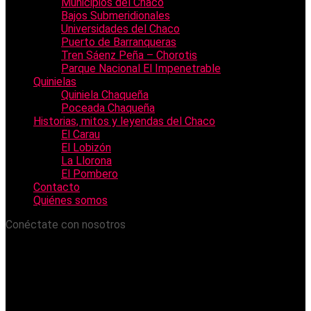
Municipios del Chaco
Bajos Submeridionales
Universidades del Chaco
Puerto de Barranqueras
Tren Sáenz Peña – Chorotis
Parque Nacional El Impenetrable
Quinielas
Quiniela Chaqueña
Poceada Chaqueña
Historias, mitos y leyendas del Chaco
El Carau
El Lobizón
La Llorona
El Pombero
Contacto
Quiénes somos
Conéctate con nosotros