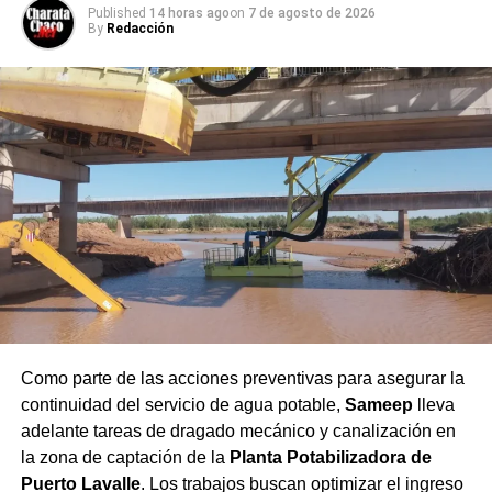
Published
14 horas ago
on
7 de agosto de 2026
mercado sobresalen los
By
Redacción
siguientes aspectos:
Crecimiento del segmento sin alcohol: Las
variantes 0.0% ganaron terreno entre consumidores
que buscan balancear hidratación o conducir sin
riesgos sin abandonar el ritual social.
Mapeo de maridajes: La cerveza amplió su
presencia en la gastronomía formal, combinándose
con carnes a las brasas, pastas e incluso postres.
Canales de compra directos: Las plataformas de
envío a domicilio registraron subas constantes en
Como parte de las acciones preventivas para asegurar la
la demanda, especialmente durante eventos
continuidad del servicio de agua potable,
Sameep
lleva
deportivos de gran escala.
adelante tareas de dragado mecánico y canalización en
la zona de captación de la
Planta Potabilizadora de
Secretos para servirla y
Puerto Lavalle
. Los trabajos buscan optimizar el ingreso