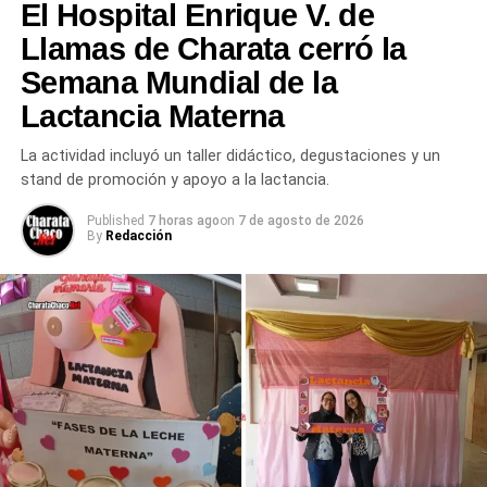
El Hospital Enrique V. de
Llamas de Charata cerró la
TEMAS RELACIONADOS
GANADOR CHARATA
LOTERÍA CHAQUEÑA
NOTICIAS CHARATA
Semana Mundial de la
NOTICIAS DE CHARATA CHACO HOY
QUINIELA POCEADA CHAQUEÑA
Lactancia Materna
RESULTADOS QUINIELA CHACO
SORTEO 2319
La actividad incluyó un taller didáctico, degustaciones y un
ACTUALIDAD
stand de promoción y apoyo a la lactancia.
Domingo gris en Charata pero la semana
promete: hasta 21°C el miércoles antes de una
Published
7 horas ago
on
7 de agosto de 2026
lluvia importante el jueves
By
Redacción
NOTICIAS
Charata celebra el Día de la Bandera el 20 de
junio con un acto en el Paseo del Sol y la
Promesa de Lealtad de alumnos de todo el
Departamento Chacabuco