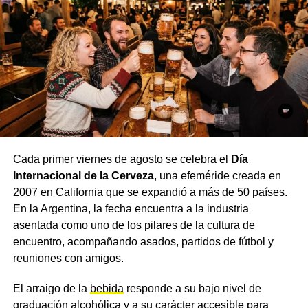
único e irremplazable. Desde la institución remarcaron
que la leche materna no solo alimenta, sino que protege,
fortalece el vínculo entre mamá y bebé y aporta
beneficios para todo el binomio, para un comienzo
saludable de la vida.
El hospital invitó a seguir sumando acciones que
sostengan la
lactancia
, ya que consideran que apoyarla
es una responsabilidad de toda la comunidad.
Cada primer viernes de agosto se celebra el
Día
Más
noticias de Charata
en
CharataChaco.Net.
Internacional de la Cerveza
, una efeméride creada en
2007 en California que se expandió a más de 50 países.
En la Argentina, la fecha encuentra a la industria
asentada como uno de los pilares de la cultura de
encuentro, acompañando asados, partidos de fútbol y
reuniones con amigos.
El arraigo de la
bebida
responde a su bajo nivel de
graduación alcohólica y a su carácter accesible para