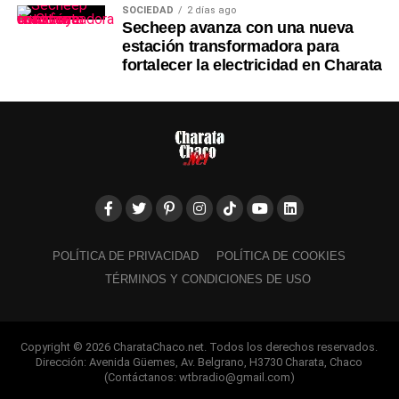
SOCIEDAD
2 días ago
Secheep avanza con una nueva
estación transformadora para
fortalecer la electricidad en Charata
POLÍTICA DE PRIVACIDAD
POLÍTICA DE COOKIES
TÉRMINOS Y CONDICIONES DE USO
Copyright © 2026 CharataChaco.net. Todos los derechos reservados.
Dirección: Avenida Güemes, Av. Belgrano, H3730 Charata, Chaco
(Contáctanos: wtbradio@gmail.com)