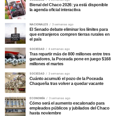
distintos puntos de la
Bienal del Chaco 2026: ya está disponible
la agenda oficial interactiva
provincia
Desde
Sameep
remarcaron que estas intervenciones
NACIONALES
3 semanas ago
El Senado debate eliminar los límites para
forman parte de un plan de trabajo preventivo que la
que extranjeros compren tierras rurales en
empresa desarrolla en distintos puntos de la provincia
el país
para responder con rapidez a las variaciones hidrológicas
y asegurar la prestación del servicio, priorizando el
SOCIEDAD
4 semanas ago
Tras repartir más de 800 millones entre tres
funcionamiento de las plantas potabilizadoras y el
ganadores, la Poceada pone en juego $168
abastecimiento a la población. La planta de Puerto
millones el martes
Lavalle distribuye agua potable a esa localidad y a Fortín
Lavalle, Juan José Castelli, Miraflores, El Espinillo y Villa
SOCIEDAD
3 semanas ago
Cuánto acumuló el pozo de la Poceada
Río Bermejito.
Chaqueña tras volver a quedar vacante
ECONOMÍA
3 semanas ago
Cómo será el aumento escalonado para
empleados públicos y jubilados del Chaco
hasta noviembre