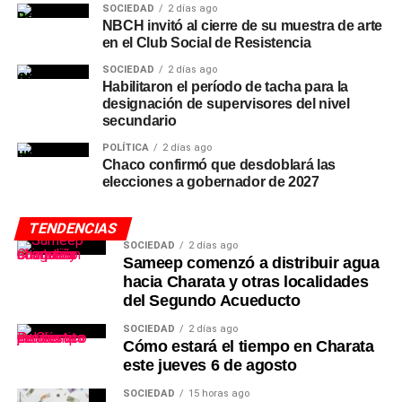
SOCIEDAD
2 días ago
NBCH invitó al cierre de su muestra de arte
en el Club Social de Resistencia
SOCIEDAD
2 días ago
Habilitaron el período de tacha para la
designación de supervisores del nivel
secundario
POLÍTICA
2 días ago
Chaco confirmó que desdoblará las
elecciones a gobernador de 2027
TENDENCIAS
SOCIEDAD
2 días ago
Sameep comenzó a distribuir agua
hacia Charata y otras localidades
del Segundo Acueducto
SOCIEDAD
2 días ago
Cómo estará el tiempo en Charata
este jueves 6 de agosto
SOCIEDAD
15 horas ago