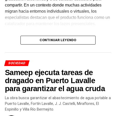
compartir. En un contexto donde muchas actividades
migran hacia entornos individuales o virtuales, los
especialistas destacan que el producto funciona como un
catalizador para mantener los lazos presenciales.
Cambios en las preferencias y
CONTINUAR LEYENDO
el auge de las opciones sin
alcohol
SOCIEDAD
Durante los últimos años, el perfil del consumidor
Sameep ejecuta tareas de
argentino atravesó una transformación visible. Si bien las
dragado en Puerto Lavalle
variedades tradicionales rubias sostienen el mayor
para garantizar el agua cruda
volumen de ventas, se consolidó la búsqueda de nuevos
estilos artesanales, combinaciones gastronómicas y
La obra busca garantizar el abastecimiento de agua potable a
alternativas de menor graduación.
Puerto Lavalle, Fortín Lavalle, J. J. Castelli, Miraflores, El
Espinillo y Villa Río Bermejito.
Entre las tendencias de