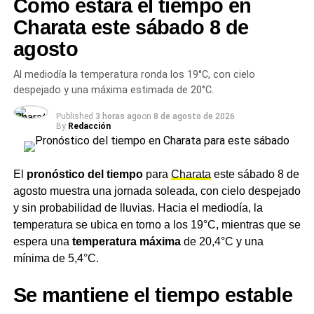
Cómo estará el tiempo en
En Charata, la noticia corrió rápido. No todos los días
Charata este sábado 8 de
alguien de la ciudad pega un premio de más de 135
millones de pesos.
agosto
Al mediodía la temperatura ronda los 19°C, con cielo
TEMAS RELACIONADOS
AGENCIA 124/30
despejado y una máxima estimada de 20°C.
GANADOR CHARATA
LOTERÍA CHAQUEÑA
MAYO 2026
POCEADA CHAQUEÑA RESULTADOS
POZO MAYOR
PREMIO QUINIELA
QUINIELA POCEADA CHAQUEÑA
Published
3 horas ago
on
8 de agosto de 2026
QUINIELA POCEADA CHAQUEÑA HOY
SORTEO 2311
By
Redacción
ACTUALIDAD
El Municipio de Charata habilitó la poda del 27 al
El
pronóstico del tiempo
para
Charata
este sábado 8 de
31 de mayo en ocho barrios: la recolección de
agosto muestra una jornada soleada, con cielo despejado
ramas será del 1 al 5 de junio
y sin probabilidad de lluvias. Hacia el mediodía, la
NOTICIAS
temperatura se ubica en torno a los 19°C, mientras que se
SECHEEP realiza trabajos de mantenimiento este
espera una
temperatura máxima
de 20,4°C y una
miércoles en Charata y otras ocho localidades
mínima de 5,4°C.
del Chaco: horarios y zonas afectadas
Se mantiene el tiempo estable