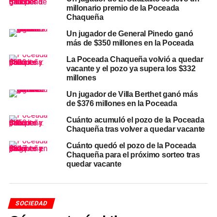
Además del pozo mayor, otros miles de apostadores de
millonario premio de la Poceada
Chaqueña
toda la provincia resultaron premiados en la misma
extracción. Quienes acertaron cuatro números —125 en
Un jugador de General Pinedo ganó
total— cobraron
$347.772,94
cada uno. Los 3.185
más de $350 millones en la Poceada
jugadores con tres aciertos recibieron
$3.412,21
por
La Poceada Chaqueña volvió a quedar
boleta. Y más de 33 mil apostadores que acertaron dos
vacante y el pozo ya supera los $332
números se llevaron el piso mínimo garantizado de
millones
$1.000
.
Un jugador de Villa Berthet ganó más
de $376 millones en la Poceada
El próximo sorteo ya tiene pozo
Cuánto acumuló el pozo de la Poceada
Chaqueña tras volver a quedar vacante
millonario
Cuánto quedó el pozo de la Poceada
El próximo sorteo de la
Quiniela Poceada Chaqueña
se
Chaqueña para el próximo sorteo tras
quedar vacante
realizará el
miércoles 28 de mayo
y el pozo estimado ya
supera los
$95 millones
. Las apuestas cierran a las
20:35 horas y el sorteo se realiza a las 21:15 junto con el
turno Nocturno de la
Quiniela Chaqueña
.
SOCIEDAD