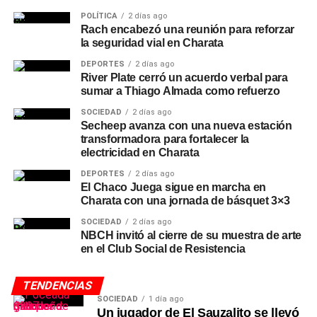
POLÍTICA
2 días ago
Rach encabezó una reunión para reforzar
la seguridad vial en Charata
DEPORTES
2 días ago
River Plate cerró un acuerdo verbal para
sumar a Thiago Almada como refuerzo
SOCIEDAD
2 días ago
Secheep avanza con una nueva estación
transformadora para fortalecer la
electricidad en Charata
DEPORTES
2 días ago
El Chaco Juega sigue en marcha en
Charata con una jornada de básquet 3×3
SOCIEDAD
2 días ago
NBCH invitó al cierre de su muestra de arte
en el Club Social de Resistencia
TENDENCIAS
SOCIEDAD
1 día ago
Un jugador de El Sauzalito se llevó