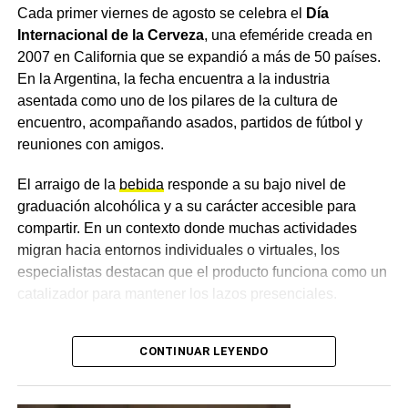
Cada primer viernes de agosto se celebra el
Día
y se acercaron para conocer más sobre este alimento
Internacional de la Cerveza
, una efeméride creada en
único e irremplazable. Desde la institución remarcaron
2007 en California que se expandió a más de 50 países.
que la leche materna no solo alimenta, sino que protege,
En la Argentina, la fecha encuentra a la industria
fortalece el vínculo entre mamá y bebé y aporta
asentada como uno de los pilares de la cultura de
beneficios para todo el binomio, para un comienzo
encuentro, acompañando asados, partidos de fútbol y
saludable de la vida.
reuniones con amigos.
El hospital invitó a seguir sumando acciones que
El arraigo de la
bebida
responde a su bajo nivel de
sostengan la
lactancia
, ya que consideran que apoyarla
graduación alcohólica y a su carácter accesible para
es una responsabilidad de toda la comunidad.
compartir. En un contexto donde muchas actividades
Más
noticias de Charata
en
CharataChaco.Net.
migran hacia entornos individuales o virtuales, los
especialistas destacan que el producto funciona como un
catalizador para mantener los lazos presenciales.
Cambios en las preferencias y
CONTINUAR LEYENDO
el auge de las opciones sin