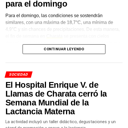
para el domingo
Para el domingo, las condiciones se sostendrán
similares, con una máxima de 18,7°C, una mínima de
4,9°C y sin chances de precipitaciones. De esta manera,
el fin de semana en
Charata
se presenta con cielos
despejados y temperaturas agradables durante las horas
CONTINUAR LEYENDO
del mediodía, aunque con marcas bajas hacia la
madrugada.
Un nuevo descenso térmico
SOCIEDAD
para el inicio de la semana
El Hospital Enrique V. de
Llamas de Charata cerró la
El
pronóstico
anticipa un nuevo enfriamiento a partir del
Semana Mundial de la
lunes, cuando la máxima bajará hasta los 15,4°C, con
una probabilidad de lluvias del 10%. La tendencia fresca
Lactancia Materna
continuará el martes, con una máxima de 14,3°C, y se
La actividad incluyó un taller didáctico, degustaciones y un
sostendrá hasta el miércoles, con una máxima de 16,6°C.