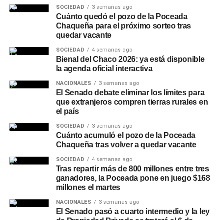
Mapeo de maridajes: La cerveza amplió su
SOCIEDAD
3 semanas ago
presencia en la gastronomía formal, combinándose
Cuánto quedó el pozo de la Poceada
con carnes a las brasas, pastas e incluso postres.
Chaqueña para el próximo sorteo tras
quedar vacante
Canales de compra directos: Las plataformas de
SOCIEDAD
4 semanas ago
envío a domicilio registraron subas constantes en
Bienal del Chaco 2026: ya está disponible
la demanda, especialmente durante eventos
la agenda oficial interactiva
deportivos de gran escala.
NACIONALES
3 semanas ago
El Senado debate eliminar los límites para
Secretos para servirla y
que extranjeros compren tierras rurales en
el país
conservar la calidad
SOCIEDAD
3 semanas ago
Cuánto acumuló el pozo de la Poceada
Especialistas del sector señalan que la forma de servido
Chaqueña tras volver a quedar vacante
resulta determinante para apreciar los aromas y evitar
SOCIEDAD
4 semanas ago
molestias digestivas. La presencia de dos dedos de
Tras repartir más de 800 millones entre tres
espuma es obligatoria para proteger la bebida del
ganadores, la Poceada pone en juego $168
millones el martes
contacto con el oxígeno y retener la gasificación.
NACIONALES
3 semanas ago
A su vez, recomiendan volcar siempre el contenido dentro
El Senado pasó a cuarto intermedio y la ley