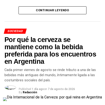
Un taller con información
CONTINUAR LEYENDO
basada en evidencia
El reconocimiento también fue para la licenciada en
SOCIEDAD
Obstetricia
Carina Fretes
y la licenciada en Nutrición
Por qué la cerveza se
Mariana Pujol
, quienes estuvieron a cargo del taller
didáctico, brindando información basada en evidencia y
mantiene como la bebida
respondiendo las inquietudes de las familias presentes.
preferida para los encuentros
Además, agradecieron a las cocineras del hospital, Ana
en Argentina
Ledezma y Ramona Fernández, por preparar las
degustaciones que se compartieron durante la jornada.
Cada primer viernes de agosto se rinde tributo a una de las
bebidas más antiguas del mundo, íntimamente ligada a las
El agradecimiento a las
costumbres sociales del país.
familias
Published
1 día ago
on
7 de agosto de 2026
By
Redacción
El
hospital
destacó especialmente a todas las mamás y
familias que participaron, compartieron sus experiencias