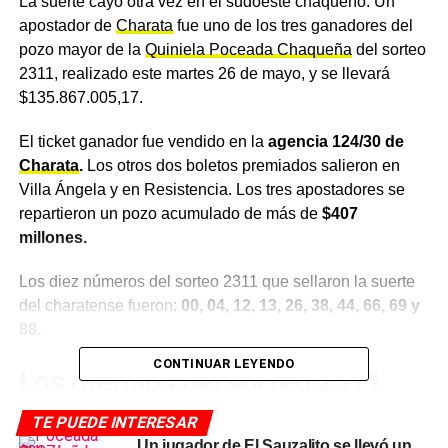
La suerte cayó otra vez en el sudoeste chaqueño. Un
apostador de
Charata
fue uno de los tres ganadores del
pozo mayor de la
Quiniela Poceada Chaqueña
del sorteo
2311, realizado este martes 26 de mayo, y se llevará
$135.867.005,17.
El ticket ganador fue vendido en la
agencia 124/30 de
Charata
.
Los otros dos boletos premiados salieron en
Villa Ángela y en Resistencia. Los tres apostadores se
repartieron un pozo acumulado de más de
$407
millones.
Los diez números del sorteo 2311 que sellaron la suerte
del charatense fueron:
00, 04, 12, 13, 26, 38, 44, 66, 69 y
88.
CONTINUAR LEYENDO
Los premios del sorteo 2311
completos
TE PUEDE INTERESAR
Un jugador de El Sauzalito se llevó un