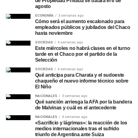
de Propiedad Privada se tratará el 6 de
de un vaso o copa. Esta práctica permite la liberación del
agosto
exceso de gas carbónico, reduciendo la sensación de
pesadez e hinchazón y resaltando las notas del lúpulo y
ECONOMÍA
3 semanas ago
Cómo será el aumento escalonado para
la cebada.
empleados públicos y jubilados del Chaco
hasta noviembre
Podés consultar más informes de consumo, tendencias
SOCIEDAD
4 semanas ago
urbanas y notas de
Sociedad
en nuestro
sitio web
.
Este miércoles no habrá clases en el turno
tarde en el Chaco por el partido de la
Selección
SOCIEDAD
4 semanas ago
Qué anticipa para Charata y el sudoeste
chaqueño el nuevo informe técnico sobre
El Niño
NACIONALES
3 semanas ago
Qué sanción arriesga la AFA por la bandera
de Malvinas y cuál es el antecedente
NACIONALES
4 semanas ago
«Sacrificio y lágrimas»: la reacción de los
medios internacionales tras el sufrido
triunfo de Argentina ante Suiza