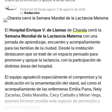
stand de promoción y apoyo a la lactancia.
El jueves se espera la jornada más fría de la semana, con
una máxima de 13,9°C y una probabilidad de lluvias del
Published
22 horas ago
on
7 de agosto de 2026
20%, mientras que hacia el viernes y el sábado siguiente
By
Redacción
las temperaturas se recuperarían levemente, con una
chance de precipitaciones que treparía al 25% para esa
El
Hospital Enrique V. de Llamas
de
Charata
cerró la
fecha.
Semana Mundial de la Lactancia Materna
con una
Ante el descenso de temperaturas previsto para los
jornada de aprendizaje, encuentro y acompañamiento
próximos días, se recomienda a los vecinos de Charata
para las familias de la ciudad. Desde la institución
abrigarse adecuadamente, en especial durante las horas
destacaron que se trató de un espacio pensado para
de la madrugada.
promover y apoyar la lactancia, con la participación de
distintas áreas del hospital.
Más
noticias de Charata
en
CharataChaco.Net.
El equipo agradeció especialmente el compromiso y la
dedicación en la ornamentación del stand, así como el
acompañamiento de las enfermeras Emilia Parra, Nely
Zacarías, Delia Mansilla, Cecy Carballo y Mirian Vega,
quienes hicieron posible este espacio de promoción y
apoyo a la
lactancia
.