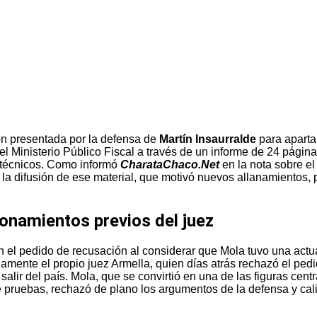
ión presentada por la defensa de
Martín Insaurralde
para apartar
r el Ministerio Público Fiscal a través de un informe de 24 págin
 técnicos. Como informó
CharataChaco.Net
en la nota sobre el 
 la difusión de ese material, que motivó nuevos allanamientos, 
onamientos previos del juez
el pedido de recusación al considerar que Mola tuvo una actua
mente el propio juez Armella, quien días atrás rechazó el ped
alir del país. Mola, que se convirtió en una de las figuras cent
 pruebas, rechazó de plano los argumentos de la defensa y calif