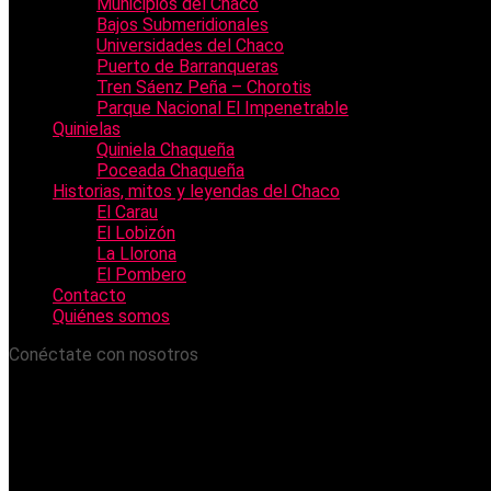
Municipios del Chaco
Bajos Submeridionales
Universidades del Chaco
Puerto de Barranqueras
Tren Sáenz Peña – Chorotis
Parque Nacional El Impenetrable
Quinielas
Quiniela Chaqueña
Poceada Chaqueña
Historias, mitos y leyendas del Chaco
El Carau
El Lobizón
La Llorona
El Pombero
Contacto
Quiénes somos
Conéctate con nosotros