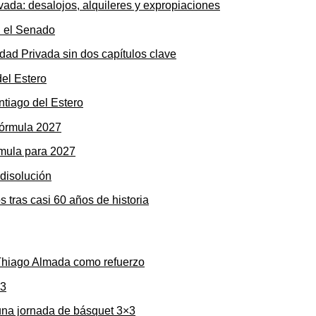
ada: desalojos, alquileres y expropiaciones
dad Privada sin dos capítulos clave
ntiago del Estero
rmula para 2027
s tras casi 60 años de historia
 Thiago Almada como refuerzo
una jornada de básquet 3×3