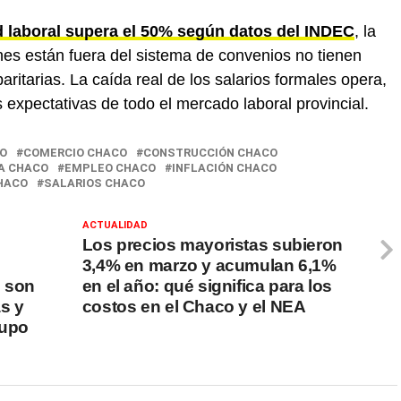
d laboral supera el 50% según datos del INDEC
, la
nes están fuera del sistema de convenios no tienen
paritarias. La caída real de los salarios formales opera,
 expectativas de todo el mercado laboral provincial.
O
COMERCIO CHACO
CONSTRUCCIÓN CHACO
A CHACO
EMPLEO CHACO
INFLACIÓN CHACO
CHACO
SALARIOS CHACO
ACTUALIDAD
Los precios mayoristas subieron
3,4% en marzo y acumulan 6,1%
s son
en el año: qué significa para los
s y
costos en el Chaco y el NEA
rupo