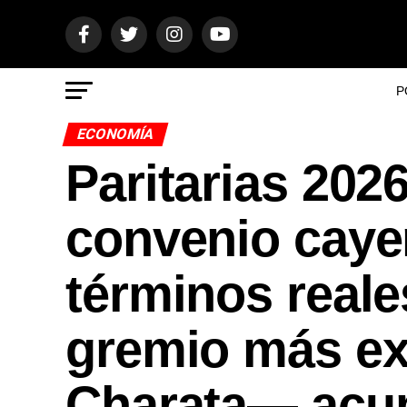
P
ECONOMÍA
Paritarias 2026
convenio caye
términos real
gremio más ex
Charata— acum