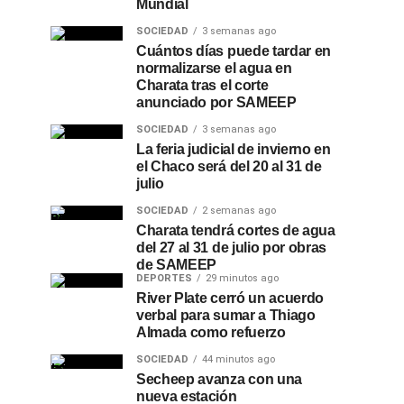
Mundial
SOCIEDAD
3 semanas ago
Cuántos días puede tardar en
normalizarse el agua en
Charata tras el corte
anunciado por SAMEEP
SOCIEDAD
3 semanas ago
La feria judicial de invierno en
el Chaco será del 20 al 31 de
julio
SOCIEDAD
2 semanas ago
Charata tendrá cortes de agua
del 27 al 31 de julio por obras
de SAMEEP
DEPORTES
29 minutos ago
River Plate cerró un acuerdo
verbal para sumar a Thiago
Almada como refuerzo
SOCIEDAD
44 minutos ago
Secheep avanza con una
nueva estación