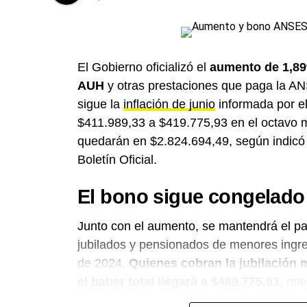
El Gobierno oficializó el
aumento de 1,89
AUH
y otras prestaciones que paga la ANS
sigue la
inflación de junio
informada por el
$411.989,33 a $419.775,93 en el octavo
quedarán en $2.824.694,49, según indicó l
Boletín Oficial.
El bono sigue congelado
Junto con el aumento, se mantendrá el p
jubilados y pensionados de menores ingre
de 2024.
Quienes cobran la jubilación 
el haber total llegará a $489.775,93,
mien
la mínima pero inferior a ese tope accede