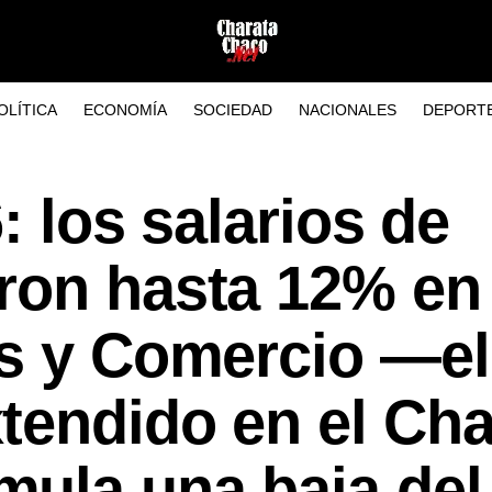
OLÍTICA
ECONOMÍA
SOCIEDAD
NACIONALES
DEPORT
: los salarios de
ron hasta 12% en
es y Comercio —el
tendido en el Ch
ula una baja del