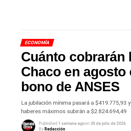
ECONOMÍA
Cuánto cobrarán l
Chaco en agosto 
bono de ANSES
La jubilación mínima pasará a $419.775,93 y
haberes máximos subirán a $2.824.694,49
Published
1 semana ago
on
30 de julio de 2026
By
Redacción