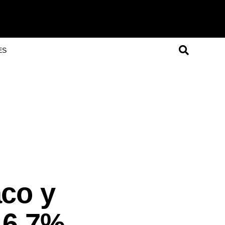
ES
aco y
 6,7%