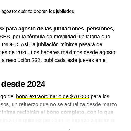
% para agosto de las jubilaciones, pensiones,
ES, por la fórmula de movilidad jubilatoria que
 INDEC. Así, la jubilación mínima pasará de
 mes de 2026. Los haberes máximos desde agosto
a resolución 232, publicada este jueves en el
 desde 2024
ago del
bono extraordinario de $70.000
para los
sos, un refuerzo que no se actualiza desde marzo
mínima recibirán el bono completo, con lo que
tras que quienes perciban un ingreso superior a
rán a un bono proporcional hasta alcanzar ese