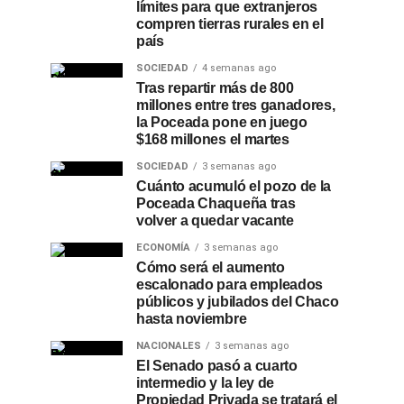
límites para que extranjeros
compren tierras rurales en el
país
SOCIEDAD
4 semanas ago
Tras repartir más de 800
millones entre tres ganadores,
la Poceada pone en juego
$168 millones el martes
SOCIEDAD
3 semanas ago
Cuánto acumuló el pozo de la
Poceada Chaqueña tras
volver a quedar vacante
ECONOMÍA
3 semanas ago
Cómo será el aumento
escalonado para empleados
públicos y jubilados del Chaco
hasta noviembre
NACIONALES
3 semanas ago
El Senado pasó a cuarto
intermedio y la ley de
Propiedad Privada se tratará el