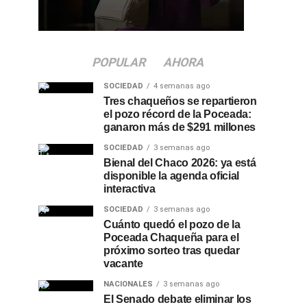
POPULAR
AHORA
SOCIEDAD
4 semanas ago
Tres chaqueños se repartieron
el pozo récord de la Poceada:
ganaron más de $291 millones
SOCIEDAD
3 semanas ago
Bienal del Chaco 2026: ya está
disponible la agenda oficial
interactiva
SOCIEDAD
3 semanas ago
Cuánto quedó el pozo de la
Poceada Chaqueña para el
próximo sorteo tras quedar
vacante
NACIONALES
3 semanas ago
El Senado debate eliminar los