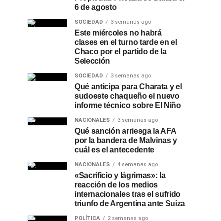
6 de agosto
SOCIEDAD
3 semanas ago
Este miércoles no habrá
clases en el turno tarde en el
Chaco por el partido de la
Selección
SOCIEDAD
3 semanas ago
Qué anticipa para Charata y el
sudoeste chaqueño el nuevo
informe técnico sobre El Niño
NACIONALES
3 semanas ago
Qué sanción arriesga la AFA
por la bandera de Malvinas y
cuál es el antecedente
NACIONALES
4 semanas ago
«Sacrificio y lágrimas»: la
reacción de los medios
internacionales tras el sufrido
triunfo de Argentina ante Suiza
POLÍTICA
2 semanas ago