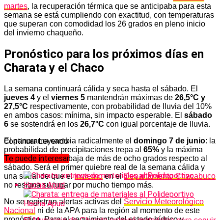
martes
, la recuperación térmica que se anticipaba para esta
semana se está cumpliendo con exactitud, con temperaturas
que superan con comodidad los 26 grados en pleno inicio
del invierno chaqueño.
Pronóstico para los próximos días en
Charata y el Chaco
La semana continuará cálida y seca hasta el sábado. El
jueves 4
y el
viernes 5
mantendrán máximas de
26,5°C y
27,5°C
respectivamente, con probabilidad de lluvia del 10%
en ambos casos: mínima, sin impacto esperable. El
sábado
6
se sostendrá en los
26,7°C
con igual porcentaje de lluvia.
El panorama cambia radicalmente el
domingo 7 de junio
: la
Continuar Leyendo
probabilidad de precipitaciones trepa al
65%
y la máxima
Te puede interesar
cae a
18,4°C
, una baja de más de ocho grados respecto al
sábado. Será el primer quiebre real de la semana cálida y
una señal de que el
invierno
en el
Departamento Chacabuco
no resigna su lugar por mucho tiempo más.
No se registran alertas activas del
Servicio Meteorológico
Nacional
ni de la APA para la región al momento de este
pronóstico. Para el seguimiento del estado hídrico y