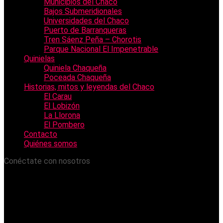
Municipios del Chaco
Bajos Submeridionales
Universidades del Chaco
Puerto de Barranqueras
Tren Sáenz Peña – Chorotis
Parque Nacional El Impenetrable
Quinielas
Quiniela Chaqueña
Poceada Chaqueña
Historias, mitos y leyendas del Chaco
El Carau
El Lobizón
La Llorona
El Pombero
Contacto
Quiénes somos
Conéctate con nosotros