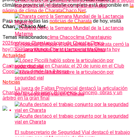
El Municipio de Charata entregó materiales para seguir
climático provincial, el detalle completo está disponible en
la
mejorando el Polideportivo «Hacha» Apud
página de clima de CharataChaco.Net
.
Para seguir todas las
noticias de Charata
de hoy, visitá
CharataChaco.Net.
Temas Relacionados
clima Chaco
clima Charata
junio
2026
noticias Charata
noticias de Charata Chaco
El Hospital Enrique V. de Llamas de Charata cerró la
hoy
pronóstico Charata
temperatura Charata hoy
Semana Mundial de la Lactancia Materna
Actualidad
Castración gratuita en Charata: el 20 de junio en el Club
Cooperativa desde las 8 horas
Noticias
La jueza de Faltas Provincial destacó la articulación
Charata hoy 2 de junio: Bomberos, Concejo, obras y un
por la seguridad vial en Charata
árbitro en la gran final
El subsecretario de Seguridad Vial destacó el trabajo