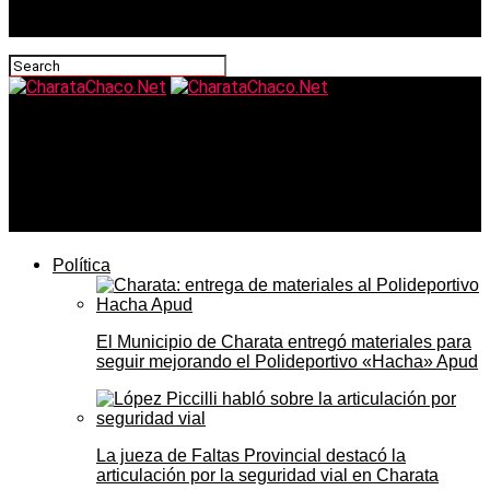
CharataChaco.Net
Clima en Charata hoy miércoles 3 de junio: cielo
despejado, 15,4°C y máxima de 26,7°C antes del quiebre
del fin de semana
Política
El Municipio de Charata entregó materiales para
seguir mejorando el Polideportivo «Hacha» Apud
La jueza de Faltas Provincial destacó la
articulación por la seguridad vial en Charata