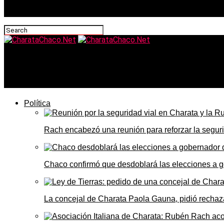
CharataChaco.Net
Bacheo, alcantarillas, el museo y baños en el cementerio: 
Política
Rach encabezó una reunión para reforzar la seguri
Chaco confirmó que desdoblará las elecciones a 
La concejal de Charata Paola Gauna, pidió rechaza