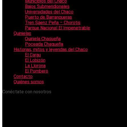
Municipios del Chaco
Bajos Submeridionales
Universidades del Chaco
Puerto de Barranqueras
Tren Sáenz Peña – Chorotis
Parque Nacional El Impenetrable
Quinielas
Quiniela Chaqueña
Poceada Chaqueña
Historias, mitos y leyendas del Chaco
El Carau
El Lobizón
La Llorona
El Pombero
Contacto
Quiénes somos
Conéctate con nosotros