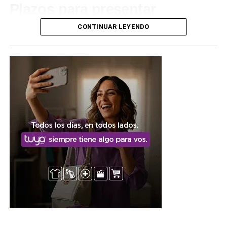
Plazos para presentar
reclamos
CONTINUAR LEYENDO
El
período de tacha
está vigente desde el 3 hasta el 14
de agosto, plazo durante el cual los interesados podrán
presentar los reclamos correspondientes a la lista
provisoria. Las presentaciones deberán realizarse
exclusivamente durante ese período, mediante el correo
electrónico tachasecundariaresistencia@gmail.com.
Desde la Junta de Clasificación de Nivel Secundario se
solicitó a los aspirantes verificar la información publicada
y respetar los plazos establecidos para la realización de
consultas o reclamos, dado que las presentaciones fuera
de término no serán consideradas.