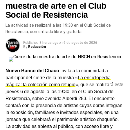
transformadora
de rebaje de 33 a 13,2 KV, equipada
muestra de arte en el Club
con un transformador de potencia de 16 MVA y todos los
Social de Resistencia
sistemas de protección, maniobra, medición y
telecomando necesarios para garantizar un
La actividad se realizará a las 19:30 en el Club Social de
funcionamiento seguro y eficiente. Será alimentada por
Resistencia, con entrada libre y gratuita.
una nueva línea aérea de media tensión de 33 KV, con
Published
8 horas ago
on
6 de agosto de 2026
una extensión de 3.520 metros, que se conectará con la
By
Redacción
nueva estación transformadora de alta tensión ya
construida, además de un tramo de línea subterránea de
100 metros.
Nuevo Banco del Chaco
invita a la comunidad a
En paralelo, se construirá una línea subterránea de media
participar del cierre de la muestra «
La enciclopedia
tensión de 13,2 KV con cuatro salidas destinadas a
mágica: la colección como refugio
«, que se realizará este
abastecer nuevos distribuidores y subestaciones,
jueves 6 de agosto, a las 19:30, en el Club Social de
fortaleciendo el suministro en distintos sectores de la
Resistencia, sobre avenida Alberdi 283. El encuentro
ciudad. En esta primera etapa, los trabajos están
contará con la presencia de artistas cuyas obras integran
centrados en el tendido de la línea aérea de media
la exposición, familiares e invitados especiales, en una
tensión de 33 KV, mientras que posteriormente se
jornada que celebrará el patrimonio artístico chaqueño.
avanzará con la construcción de la estación
La actividad es abierta al público, con acceso libre y