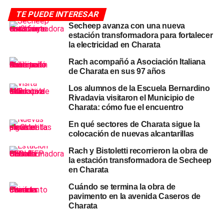
histórico
TE PUEDE INTERESAR
Secheep avanza con una nueva
La ejecución de la alcantarilla en Rodríguez Peña y
estación transformadora para fortalecer
Sarmiento no es una intervención de emergencia post-
la electricidad en Charata
lluvia sino
la respuesta a un déficit estructural de esa
Rach acompañó a Asociación Italiana
esquina
, donde el escurrimiento deficiente era un
de Charata en sus 97 años
problema conocido y recurrente. La obra se suma a las
Los alumnos de la Escuela Bernardino
tareas de limpieza general de la red de desagües que el
Rivadavia visitaron el Municipio de
municipio sostiene en distintos barrios.
Charata: cómo fue el encuentro
En qué sectores de Charata sigue la
Como informó CharataChaco.Net en la nota del 14 de
colocación de nuevas alcantarillas
abril, el
municipio
ya había advertido que las
alcantarillas
tapadas con basura
eran el principal obstáculo para el
Rach y Bistoletti recorrieron la obra de
la estación transformadora de Secheep
normal drenaje del agua durante las lluvias intensas que
en Charata
afectaron a Charata esa semana. Las obras actuales se
inscriben en esa misma lógica de mantenimiento y
Cuándo se termina la obra de
pavimento en la avenida Caseros de
mejora de la infraestructura hídrica urbana.
Charata
El pedido a los vecinos