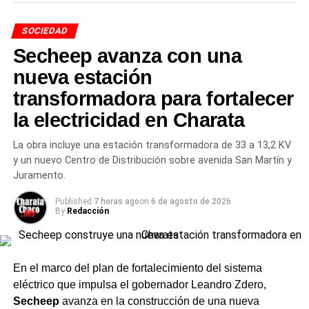
La administración municipal renovó el llamado a la
SOCIEDAD
responsabilidad comunitaria. Desde el municipio pidieron
Secheep avanza con una
evitar arrojar residuos en los desagües y no tapar los
nueva estación
conductos con materiales como arena o escombros
,
que obstruyen el flujo del agua y generan anegamientos
transformadora para fortalecer
en los momentos de mayor precipitación.
la electricidad en Charata
El pedido cobra relevancia en un contexto en que el
La obra incluye una estación transformadora de 33 a 13,2 KV
pronóstico para el
Chaco
anticipa nuevas entradas de
y un nuevo Centro de Distribución sobre avenida San Martín y
lluvia en los próximos días sobre suelos que todavía no
Juramento.
terminaron de drenar tras el temporal de la semana
Published
7 horas ago
on
6 de agosto de 2026
pasada.
By
Redacción
TEMAS RELACIONADOS
ALCANTARILLAS
CHARATA
DESAGÜES
ESCURRIMIENTO
INFRAESTRUCTURA URBANA
MUNICIPIO DE CHARATA
OBRAS MUNICIPALES
En el marco del plan de fortalecimiento del sistema
RODRÍGUEZ PEÑA
RUBÉN RACH
SARMIENTO
eléctrico que impulsa el gobernador Leandro Zdero,
Secheep
avanza en la construcción de una nueva
ACTUALIDAD