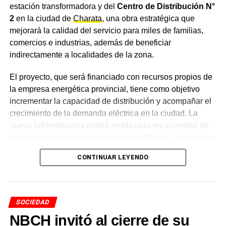
El Foro Vecinal de Seguridad de Charata exigió
estación transformadora y del
Centro de Distribución N°
más patrulleros y cámaras: un solo móvil
2
en la ciudad de
Charata
, una obra estratégica que
operativo cubre 532 km² urbanos y rurales
mejorará la calidad del servicio para miles de familias,
comercios e industrias, además de beneficiar
NOTICIAS
Gendarmes evacuaron a 300 personas en Castelli
indirectamente a localidades de la zona.
y las alojaron en tres centros comunitarios tras
las inundaciones del lunes
El proyecto, que será financiado con recursos propios de
la empresa energética provincial, tiene como objetivo
incrementar la capacidad de distribución y acompañar el
crecimiento de la demanda eléctrica en la ciudad. La
nueva infraestructura estará emplazada en un predio de
Secheep ubicado sobre avenida San Martín y Juramento,
donde funcionó la antigua usina eléctrica.
CONTINUAR LEYENDO
Las características técnicas de
la obra
SOCIEDAD
NBCH invitó al cierre de su
La obra contempla la construcción de una
estación