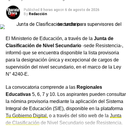
desarrollo de una obra considerada estratégica para el
concebida como un espacio de encuentro entre el arte, la
futuro energético de la ciudad.
historia y la comunidad, reafirmando el compromiso de la
Published
8 horas ago
on
6 de agosto de 2026
By
Redacción
entidad con la preservación y difusión del patrimonio
Más
noticias de Charata
en
CharataChaco.Net.
cultural chaqueño.
Fischer sostuvo que, en esta «enciclopedia mágica» que
El Ministerio de Educación, a través de la
Junta de
retoma el banco, cada pieza ocupa un lugar único en la
Clasificación de Nivel Secundario
-sede Resistencia-,
historia del Norte Grande, y que en esa acción radica su
informó que se encuentra disponible la lista provisoria
verdadero valor.
para la designación única y excepcional de cargos de
supervisión del nivel secundario, en el marco de la Ley
Última oportunidad para
N° 4240-E.
visitar la muestra
La convocatoria comprende a las
Regionales
Educativas
5, 6, 7 y 10. Los aspirantes pueden consultar
Desde
NBCH
invitaron tanto a quienes aún no visitaron la
la nómina provisoria mediante la aplicación del Sistema
exposición como a quienes deseen volver a disfrutarla, a
Integral de Educación (SIE), disponible en la plataforma
participar de la jornada de cierre y compartir un encuentro
Tu Gobierno Digital,
o a través del sitio web de la
Junta
junto a los protagonistas de las obras que forman parte de
de Clasificación
de Nivel Secundario sede Resistencia.
esta colección.