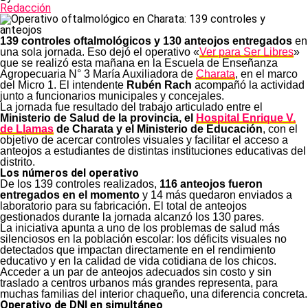
Redacción
139 controles oftalmológicos y 130 anteojos entregados
en
una sola jornada. Eso dejó el operativo «
Ver para Ser Libres
»
que se realizó esta mañana en la Escuela de Enseñanza
Agropecuaria N° 3 María Auxiliadora de
Charata
, en el marco
del Micro 1. El intendente
Rubén Rach
acompañó la actividad
junto a funcionarios municipales y concejales.
La jornada fue resultado del trabajo articulado entre el
Ministerio de Salud de la provincia, el
Hospital Enrique V.
de Llamas
de Charata y el Ministerio de Educación
, con el
objetivo de acercar controles visuales y facilitar el acceso a
anteojos a estudiantes de distintas instituciones educativas del
distrito.
Los números del operativo
De los 139 controles realizados,
116 anteojos fueron
entregados en el momento
y 14 más quedaron enviados a
laboratorio para su fabricación. El total de anteojos
gestionados durante la jornada alcanzó los 130 pares.
La iniciativa apunta a uno de los problemas de salud más
silenciosos en la población escolar: los déficits visuales no
detectados que impactan directamente en el rendimiento
educativo y en la calidad de vida cotidiana de los chicos.
Acceder a un par de anteojos adecuados sin costo y sin
traslado a centros urbanos más grandes representa, para
muchas familias del interior chaqueño, una diferencia concreta.
Operativo de DNI en simultáneo