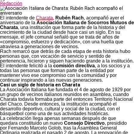
Redacción
El intendente de
Charata
,
Rubén Rach
, acompañó ayer el
aniversario de la
Asociación Italiana de Socorros Mutuos de
Charata
, una institución que forma parte de la historia y del
crecimiento de la ciudad desde hace casi un siglo. En su
mensaje, el jefe comunal señaló que se trata de años de
«compromiso, esfuerzo y dedicación», con una huella que
atraviesa a generaciones de vecinos.
Rach remarcó que detrás de cada etapa de esta historia hubo
personas que, con vocación de servicio y sentido de
pertenencia, hicieron y siguen haciendo grande a la institución.
El intendente felicitó a la
comisión directiva
, a los socios y a
todas las personas que forman parte de la entidad por
mantener vivo ese compromiso con la comunidad y por
continuar inspirando a las nuevas generaciones.
Casi un siglo de historia en Charata
La Asociación Italiana fue fundada el 4 de agosto de 1929 por
un grupo de vecinos italianos reunidos en asamblea, cuando
Charata todavía formaba parte del entonces Territorio Nacional
del Chaco. Desde entonces, la institución acompañó el
desarrollo deportivo, cultural y social de la ciudad, con el
básquetbol como una de sus actividades históricas.
La celebración llega apenas semanas después de que
quedara constituido un nuevo
Consejo Directivo
, presidido
por Fernando Marcelo Golob, tras la Asamblea General
Ordinaria realizada el pasado 2 de agosto. La renovación de