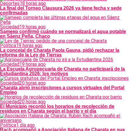
Deportes
18 horas ago
La final del Torneo Clausura 2026 ya tiene fecha y sede
confirmadas
Sociedad
19 horas ago
Sameep confirmó cuándo se normalizará el agua potable
en Sáenz Peña, Chaco
Política
19 horas ago
La concejal de Charata Paola Gauna, pidió rechazar la
reforma de la Ley de Tierras
Sociedad
19 horas ago
La Escuela Agropecuaria de Charata no participará de la
Estudiantina 2026: los motivos
Sociedad
20 horas ago
Charata abrió inscripciones a cursos virtuales del Portal
Empleo
Sociedad
20 horas ago
El Municipio recordó los horarios de recolección de
residuos en Charata según el barrio y el día
Política
1 día ago
Rach acompañó a Asociación Italiana de Charata en sus