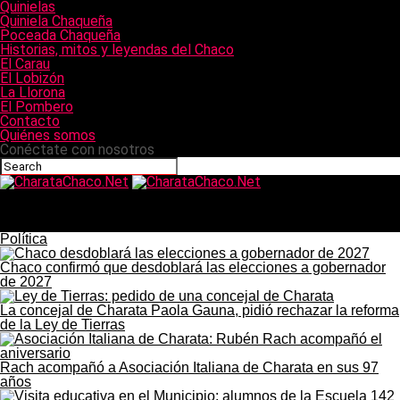
Quinielas
Quiniela Chaqueña
Poceada Chaqueña
Historias, mitos y leyendas del Chaco
El Carau
El Lobizón
La Llorona
El Pombero
Contacto
Quiénes somos
Conéctate con nosotros
CharataChaco.Net
Charata: 139 controles oftalmológicos y 130 anteojos en el
operativo «Ver para Ser Libres» de la EEA N° 3
Política
Chaco confirmó que desdoblará las elecciones a gobernador
de 2027
La concejal de Charata Paola Gauna, pidió rechazar la reforma
de la Ley de Tierras
Rach acompañó a Asociación Italiana de Charata en sus 97
años