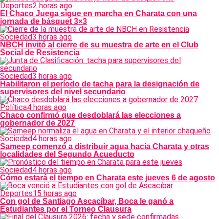
Deportes
2 horas ago
El Chaco Juega sigue en marcha en Charata con una
jornada de básquet 3×3
Sociedad
3 horas ago
NBCH invitó al cierre de su muestra de arte en el Club
Social de Resistencia
Sociedad
3 horas ago
Habilitaron el período de tacha para la designación de
supervisores del nivel secundario
Política
4 horas ago
Chaco confirmó que desdoblará las elecciones a
gobernador de 2027
Sociedad
4 horas ago
Sameep comenzó a distribuir agua hacia Charata y otras
localidades del Segundo Acueducto
Sociedad
4 horas ago
Cómo estará el tiempo en Charata este jueves 6 de agosto
Deportes
15 horas ago
Con gol de Santiago Ascacíbar, Boca le ganó a
Estudiantes por el Torneo Clausura