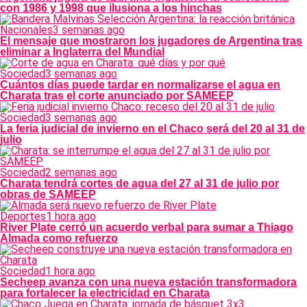
con 1986 y 1998 que ilusiona a los hinchas
Nacionales
3 semanas ago
El mensaje que mostraron los jugadores de Argentina tras
eliminar a Inglaterra del Mundial
Sociedad
3 semanas ago
Cuántos días puede tardar en normalizarse el agua en
Charata tras el corte anunciado por SAMEEP
Sociedad
3 semanas ago
La feria judicial de invierno en el Chaco será del 20 al 31 de
julio
Sociedad
2 semanas ago
Charata tendrá cortes de agua del 27 al 31 de julio por
obras de SAMEEP
Deportes
1 hora ago
River Plate cerró un acuerdo verbal para sumar a Thiago
Almada como refuerzo
Sociedad
1 hora ago
Secheep avanza con una nueva estación transformadora
para fortalecer la electricidad en Charata