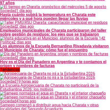
97 años
Sociedad
1 día ago
Hasta cuánto subirá la temperatura en Charata este
miércoles y a qué hora pueden llegar las lluvias
Sociedad
2 días ago
Empleados municipales de Charata participaron del taller
sobre gestión de residuos: los ejes que se trabajaron
Política
2 días ago
Los alumnos de la Escuela Bernardino Rivadavia visitaron
el Municipio de Charata: cómo fue el encuentro
Sociedad
2 días ago
Hoy es el Día del Panadero en Argentina y te contamos el
origen y nombres de facturas
Tendencias
Sociedad
19 horas ago
La Escuela Agropecuaria de Charata no participará de la
Estudiantina 2026: los motivos
Sociedad
4 horas ago
Sameep comenzó a distribuir agua hacia Charata y otras
localidades del Segundo Acueducto