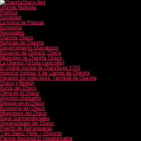
Últimas Noticias
Política
Sociedad
La rosca de Pascua
Economía
Nacionales
Charata, Chaco
Noticias de Charata
Departamento Chacabuco
Escuelas de Charata, Chaco
Municipio de Charata, Chaco
La Charata (Ortalis canicollis)
El código postal de Charata es 3730
Hospital Enrique V. de Llamas de Charata
Horarios de colectivos: Terminal de Charata
Chaco y Región
Rutas del Chaco
Clima en el Chaco
Algodón chaqueño
Dengue en el Chaco
Economía del Chaco
Municipios del Chaco
Bajos Submeridionales
Universidades del Chaco
Puerto de Barranqueras
Tren Sáenz Peña – Chorotis
Parque Nacional El Impenetrable