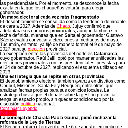
las presidenciales. Por el momento, se desconoce la fecha
exacta en la que los chaqueños votarán para elegir
gobernador.
Un mapa electoral cada vez más fragmentado
El desdoblamiento se consolida como la tendencia dominante
de cara a 2027. Además de
Chaco
, Jujuy confirmó que
adelantará sus comicios provinciales, aunque también sin
fecha definida, mientras que en
Salta
el gobernador Gustavo
Sáenz evalúa convocar a elecciones a mediados de mayo.
Tucumán, en tanto, ya fijó de manera formal el 9 de mayo de
2027 para su
elección
provincial.
La excepción entre las provincias del norte es
Catamarca
,
cuyo gobernador, Raúl Jalil, optó por mantener unificadas las
elecciones provinciales con las presidenciales, previstas para
el 24 de octubre de 2027, replicando el esquema utilizado en
2023.
Una estrategia que se repite en otras provincias
El desdoblamiento electoral también avanza en distritos como
Chubut, Misiones, Santa Fe y Neuquén, entre otros, que
analizan fechas propias para sus comicios locales. La
estrategia busca que el debate sobre la gestión provincial
tenga un espacio propio, sin quedar condicionado por la
discusión
política
nacional.
Continuar Leyendo
Política
La concejal de Charata Paola Gauna, pidió rechazar la
reforma de la Ley de Tierras
El Senado tratará el proyecto este 6 de agosto, en medio de