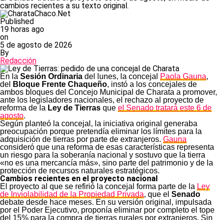
cambios recientes a su texto original.
Published
19 horas ago
on
5 de agosto de 2026
By
Redacción
En la
Sesión Ordinaria
del lunes, la concejal
Paola Gauna
,
del
Bloque Frente Chaqueño
, instó a los concejales de
ambos bloques del Concejo Municipal de Charata a promover,
ante los legisladores nacionales, el rechazo al proyecto de
reforma de la
Ley de Tierras
que
el Senado tratará este 6 de
agosto
.
Según planteó la concejal, la iniciativa original generaba
preocupación porque pretendía eliminar los límites para la
adquisición de tierras por parte de extranjeros.
Gauna
consideró que una reforma de esas características representa
un riesgo para la soberanía nacional y sostuvo que la tierra
«no es una mercancía más», sino parte del patrimonio y de la
protección de recursos naturales estratégicos.
Cambios recientes en el proyecto nacional
El proyecto al que se refirió la concejal forma parte de la
Ley
de Inviolabilidad de la Propiedad Privada
, que el
Senado
debate desde hace meses. En su versión original, impulsada
por el Poder Ejecutivo, proponía eliminar por completo el tope
del 15% para la compra de tierras rurales por extranjeros. Sin