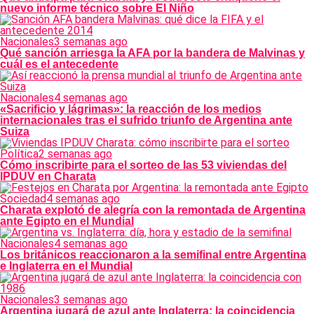
nuevo informe técnico sobre El Niño
Nacionales
3 semanas ago
Qué sanción arriesga la AFA por la bandera de Malvinas y
cuál es el antecedente
Nacionales
4 semanas ago
«Sacrificio y lágrimas»: la reacción de los medios
internacionales tras el sufrido triunfo de Argentina ante
Suiza
Política
2 semanas ago
Cómo inscribirte para el sorteo de las 53 viviendas del
IPDUV en Charata
Sociedad
4 semanas ago
Charata explotó de alegría con la remontada de Argentina
ante Egipto en el Mundial
Nacionales
4 semanas ago
Los británicos reaccionaron a la semifinal entre Argentina
e Inglaterra en el Mundial
Nacionales
3 semanas ago
Argentina jugará de azul ante Inglaterra: la coincidencia