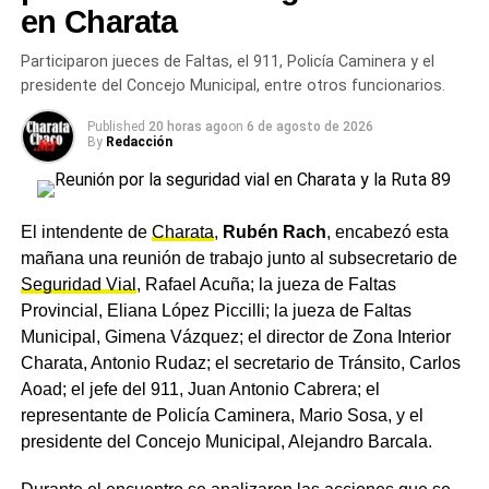
en Charata
abordar la problemática desde diferentes puntos, en el
marco de la articulación que se da entre el Poder
Participaron jueces de Faltas, el 911, Policía Caminera y el
Ejecutivo y el órgano de justicia, tanto municipal como
presidente del Concejo Municipal, entre otros funcionarios.
provincial. Esa mirada conjunta fue uno de los ejes
Published
20 horas ago
on
6 de agosto de 2026
centrales del encuentro, que buscó ordenar los próximos
By
Redacción
pasos en materia de controles, capacitaciones y
prevención vial.
Quiénes participaron del
El intendente de
Charata
,
Rubén Rach
, encabezó esta
mañana una reunión de trabajo junto al subsecretario de
encuentro
Seguridad Vial
, Rafael Acuña; la jueza de Faltas
Provincial, Eliana López Piccilli; la jueza de Faltas
De la reunión participaron el intendente de Charata,
Municipal, Gimena Vázquez; el director de Zona Interior
Rubén Rach
; la jueza de Faltas Provincial, Eliana López
Charata, Antonio Rudaz; el secretario de Tránsito, Carlos
Piccilli; la jueza de Faltas Municipal, Gimena Vázquez; el
Aoad; el jefe del 911, Juan Antonio Cabrera; el
director de Zona Interior Charata, Antonio Rudaz; el
representante de Policía Caminera, Mario Sosa, y el
secretario de Tránsito, Carlos Aoad; el jefe del 911, Juan
presidente del Concejo Municipal, Alejandro Barcala.
Antonio Cabrera; el representante de Policía Caminera,
Mario Sosa, y el presidente del Concejo Municipal,