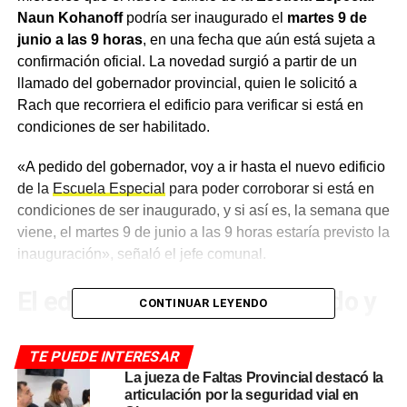
Naun Kohanoff
podría ser inaugurado el
martes 9 de
junio a las 9 horas
, en una fecha que aún está sujeta a
confirmación oficial. La novedad surgió a partir de un
llamado del gobernador provincial, quien le solicitó a
Rach que recorriera el edificio para verificar si está en
condiciones de ser habilitado.
«A pedido del gobernador, voy a ir hasta el nuevo edificio
de la
Escuela Especial
para poder corroborar si está en
condiciones de ser inaugurado, y si así es, la semana que
viene, el martes 9 de junio a las 9 horas estaría previsto la
inauguración», señaló el jefe comunal.
El edificio está muy avanzado y
CONTINUAR LEYENDO
el mobiliario ya está en camino
TE PUEDE INTERESAR
Rach reconoció que los tiempos con la empresa
La jueza de Faltas Provincial destacó la
articulación por la seguridad vial en
constructora estuvieron ajustados, pero fue optimista