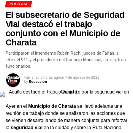
articulada
POLÍTICA
El subsecretario de Seguridad
La funcionaria adelantó que se conversó sobre un
convenio de intervención articulada
, mediante el cual
Vial destacó el trabajo
el Juzgado de Faltas judicial y provincial tomaría
conjunto con el Municipio de
intervención en los procedimientos de tránsito. Según
Charata
explicó, el objetivo es trabajar de manera articulada y
fortalecer esos vínculos no solo para capacitar al
Participaron el intendente Rubén Rach, jueces de Faltas, el
personal a cargo de la tarea preventiva, sino también en
jefe del 911 y el presidente del Concejo Municipal, entre otros
la instancia posterior, de modo que se trate de un
funcionarios.
procedimiento legal que respete la garantía de las
personas involucradas.
Published
5 horas ago
on
7 de agosto de 2026
By
Redacción
Un encuentro con distintas
áreas
Ayer en el
Municipio de Charata
se llevó adelante una
reunión de trabajo donde se analizaron las acciones que
Del encuentro participaron, además, el intendente de
se vienen desarrollando de manera conjunta para reforzar
Charata
,
Rubén Rach
; el
subsecretario de Seguridad
la
seguridad vial
en la ciudad y sobre la Ruta Nacional
Vial, Rafael Acuña
; la jueza de Faltas Municipal, Gimena