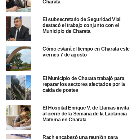
Charata
respecto al estado actual de la obra. «Está muy
avanzado, está calzado en el lugar. Creo que está
faltando muy poco», sostuvo. Para acelerar los últimos
El subsecretario de Seguridad Vial
destacó el trabajo conjunto con el
detalles, el municipio enviará un camión a Resistencia
Municipio de Charata
para trasladar parte del
mobiliario
que equipará el
establecimiento.
Cómo estará el tiempo en Charata este
viernes 7 de agosto
La confirmación definitiva de la fecha y el horario se dará
a conocer entre este miércoles y el jueves, una vez que
Rach realice la recorrida de verificación. «Posiblemente
lo vamos a confirmar entre hoy y mañana, pero la fecha
El Municipio de Charata trabajó para
reparar los sectores afectados por la
tentativa y el horario tentativo sería el martes 9 de junio a
caída de postes
las 9 horas», precisó.
La inauguración del nuevo edificio representa un hito
El Hospital Enrique V. de Llamas invita
para la educación especial en Charata y el
Departamento
al cierre de la Semana de la Lactancia
Materna en Charata
Chacabuco
, dotando a la institución de una
infraestructura moderna y adecuada para las
necesidades de sus estudiantes.
CharataChaco.Net
Rach encabezó una reunión para