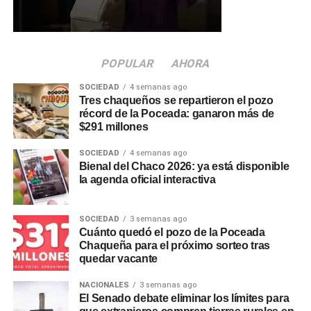
manera articulada entre el
Municipio
, el área de Tránsito y
la Policía Caminera para construir una ciudad más
segura.
POPULAR
AHORA
Más
noticias de Charata
en
CharataChaco.Net.
SOCIEDAD
4 semanas ago
Tres chaqueños se repartieron el pozo
récord de la Poceada: ganaron más de
$291 millones
SOCIEDAD
4 semanas ago
Bienal del Chaco 2026: ya está disponible
la agenda oficial interactiva
SOCIEDAD
3 semanas ago
Cuánto quedó el pozo de la Poceada
Chaqueña para el próximo sorteo tras
quedar vacante
NACIONALES
3 semanas ago
El Senado debate eliminar los límites para