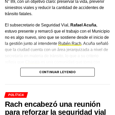
N° 89, con un objetivo claro: preservar la vida, prevenir
Vázquez; el director de Zona Interior Charata, Antonio
siniestros viales y reducir la cantidad de accidentes de
Rudaz; el secretario de Tránsito, Carlos Aoad; el jefe del
tránsito fatales.
911, Juan Antonio Cabrera; el representante de Policía
Caminera, Mario Sosa, y el presidente del Concejo
El subsecretario de Seguridad Vial,
Rafael Acuña
,
Municipal, Alejandro Barcala.
estuvo presente y remarcó que el trabajo con el Municipio
no es algo nuevo, sino que se sostiene desde el inicio de
Más
noticias de Charata
en
CharataChaco.Net.
la gestión junto al intendente
Rubén Rach
. Acuña señaló
que la ciudad cuenta con un área jerarquizada a nivel de
secretaría en materia de tránsito, lo que a su criterio
refleja que
Charata
es una comunidad que toma con
importancia la movilidad, un concepto que consideró más
CONTINUAR LEYENDO
amplio que el de la seguridad vial, ya que atraviesa el día
a día de todos los ciudadanos.
Una articulación entre
POLÍTICA
distintos organismos
Rach encabezó una reunión
para reforzar la seguridad vial
El funcionario provincial subrayó que resulta fundamental