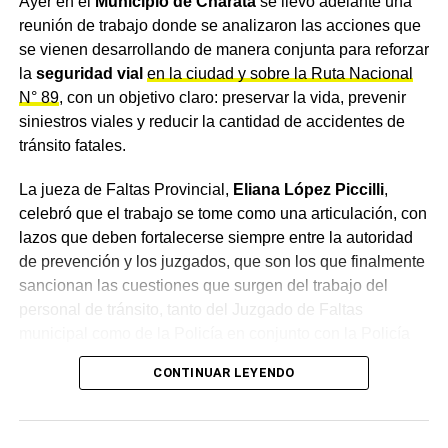
Ayer en el
Municipio de Charata
se llevó adelante una
declarar a Charata Ciudad del Deporte Motor y
reunión de trabajo donde se analizaron las acciones que
aspira a que la Provincia la reconozca como
se vienen desarrollando de manera conjunta para reforzar
capital de esas disciplinas
la
seguridad vial
en la ciudad y sobre la Ruta Nacional
N° 89
, con un objetivo claro: preservar la vida, prevenir
siniestros viales y reducir la cantidad de accidentes de
tránsito fatales.
La jueza de Faltas Provincial,
Eliana López Piccilli
,
celebró que el trabajo se tome como una articulación, con
lazos que deben fortalecerse siempre entre la autoridad
de prevención y los juzgados, que son los que finalmente
sancionan las cuestiones que surgen del trabajo del
personal de tránsito, tanto del Juzgado de Faltas
municipal como de la Policía en conjunto con la Policía
Caminera.
CONTINUAR LEYENDO
Un convenio de intervención