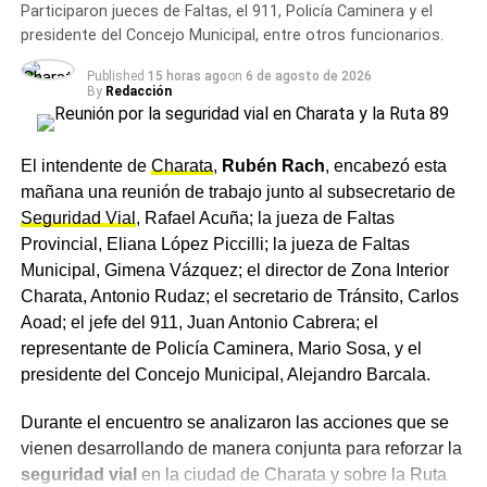
marco de la articulación que se da entre el Poder
Participaron jueces de Faltas, el 911, Policía Caminera y el
Ejecutivo y el órgano de justicia, tanto municipal como
presidente del Concejo Municipal, entre otros funcionarios.
provincial. Esa mirada conjunta fue uno de los ejes
Published
15 horas ago
on
6 de agosto de 2026
centrales del encuentro, que buscó ordenar los próximos
By
Redacción
pasos en materia de controles, capacitaciones y
prevención vial.
El intendente de
Charata
,
Rubén Rach
, encabezó esta
Quiénes participaron del
mañana una reunión de trabajo junto al subsecretario de
Seguridad Vial
, Rafael Acuña; la jueza de Faltas
encuentro
Provincial, Eliana López Piccilli; la jueza de Faltas
Municipal, Gimena Vázquez; el director de Zona Interior
De la reunión participaron el intendente de Charata,
Charata, Antonio Rudaz; el secretario de Tránsito, Carlos
Rubén Rach
; la jueza de Faltas Provincial, Eliana López
Aoad; el jefe del 911, Juan Antonio Cabrera; el
Piccilli; la jueza de Faltas Municipal, Gimena Vázquez; el
representante de Policía Caminera, Mario Sosa, y el
director de Zona Interior Charata, Antonio Rudaz; el
presidente del Concejo Municipal, Alejandro Barcala.
secretario de Tránsito, Carlos Aoad; el jefe del 911, Juan
Antonio Cabrera; el representante de Policía Caminera,
Durante el encuentro se analizaron las acciones que se
Mario Sosa, y el presidente del Concejo Municipal,
vienen desarrollando de manera conjunta para reforzar la
Alejandro Barcala.
seguridad vial
en la ciudad de Charata y sobre la Ruta