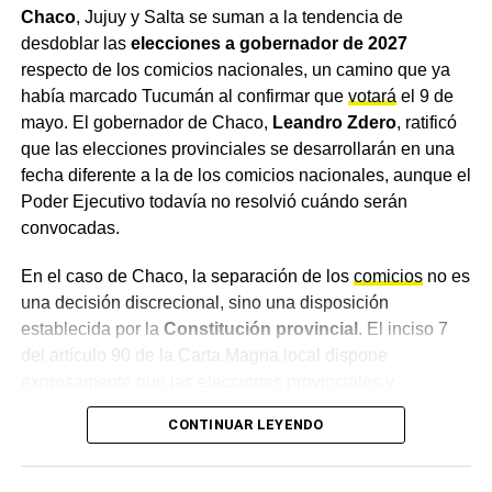
segura.
Chaco
, Jujuy y Salta se suman a la tendencia de
desdoblar las
elecciones a gobernador de 2027
Más
noticias de Charata
en
CharataChaco.Net.
respecto de los comicios nacionales, un camino que ya
había marcado Tucumán al confirmar que
votará
el 9 de
mayo. El gobernador de Chaco,
Leandro Zdero
, ratificó
que las elecciones provinciales se desarrollarán en una
fecha diferente a la de los comicios nacionales, aunque el
Poder Ejecutivo todavía no resolvió cuándo serán
convocadas.
En el caso de Chaco, la separación de los
comicios
no es
una decisión discrecional, sino una disposición
establecida por la
Constitución provincial
. El inciso 7
del artículo 90 de la Carta Magna local dispone
expresamente que las elecciones provinciales y
municipales se realicen en forma separada de las
CONTINUAR LEYENDO
presidenciales. Por el momento, se desconoce la fecha
exacta en la que los chaqueños votarán para elegir
gobernador.