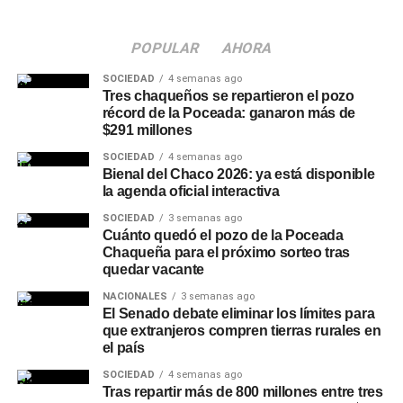
Un mapa electoral cada vez
POPULAR
AHORA
más fragmentado
SOCIEDAD
4 semanas ago
Tres chaqueños se repartieron el pozo
récord de la Poceada: ganaron más de
El desdoblamiento se consolida como la tendencia
$291 millones
dominante de cara a 2027. Además de
Chaco
, Jujuy
SOCIEDAD
4 semanas ago
confirmó que adelantará sus comicios provinciales,
Bienal del Chaco 2026: ya está disponible
aunque también sin fecha definida, mientras que en
Salta
la agenda oficial interactiva
el gobernador Gustavo Sáenz evalúa convocar a
SOCIEDAD
3 semanas ago
elecciones a mediados de mayo. Tucumán, en tanto, ya
Cuánto quedó el pozo de la Poceada
fijó de manera formal el 9 de mayo de 2027 para su
Chaqueña para el próximo sorteo tras
elección
provincial.
quedar vacante
NACIONALES
3 semanas ago
La excepción entre las provincias del norte es
El Senado debate eliminar los límites para
Catamarca
, cuyo gobernador, Raúl Jalil, optó por
que extranjeros compren tierras rurales en
el país
mantener unificadas las elecciones provinciales con las
presidenciales, previstas para el 24 de octubre de 2027,
SOCIEDAD
4 semanas ago
Tras repartir más de 800 millones entre tres
replicando el esquema utilizado en 2023.