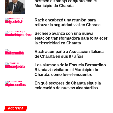
destacó el trabajo conjunto con el
juramento y reconocimiento
Municipio de Charata
institucional
Rach encabezó una reunión para
El acto de este martes tuvo varios momentos
reforzar la seguridad vial en Charata
significativos para el cuartel charatense. Como informó
Secheep avanza con una nueva
CharataChaco.Net en notas anteriores del día, el jefe de
estación transformadora para fortalecer
la institución,
Gustavo Ariel Santo
, destacó el momento
la electricidad en Charata
de fortalecimiento que atraviesa el cuerpo, con
Rach acompañó a Asociación Italiana
incorporación de nuevos equipos y voluntarios. La
de Charata en sus 97 años
jornada incluyó además el
juramento de Maira Zamira
Los alumnos de la Escuela Bernardino
Pletenchuc y Juan Cruz Trangoni
, dos jóvenes que se
Rivadavia visitaron el Municipio de
incorporaron formalmente al cuerpo activo, sumando
Charata: cómo fue el encuentro
manos y vocación a una institución que no para de crecer.
En qué sectores de Charata sigue la
colocación de nuevas alcantarillas
Rach destacó durante el acto «la vocación, el
compromiso y la dedicación» con que los bomberos
voluntarios desarrollan su labor, reconociendo
especialmente el riesgo personal que implica cada
POLÍTICA