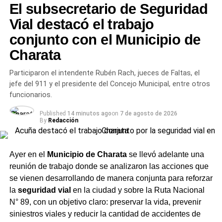
intervención de emergencia.
El subsecretario de Seguridad
Vial destacó el trabajo
El cuartel en el foco de la
conjunto con el Municipio de
agenda municipal
Charata
La entrega de los aires acondicionados se suma al
Participaron el intendente Rubén Rach, jueces de Faltas, el
desayuno de camaradería que Rach compartió con los
jefe del 911 y el presidente del Concejo Municipal, entre otros
voluntarios a primera hora del día, consolidando una
funcionarios.
jornada en la que el vínculo entre el municipio y el cuartel
Published
14 minutos ago
on
7 de agosto de 2026
tuvo presencia concreta y sostenida. Desde la gestión
By
Redacción
municipal reafirmaron el compromiso de continuar
trabajando junto a las instituciones de la ciudad, con un
reconocimiento que en esta ocasión fue tanto simbólico
Ayer en el
Municipio de Charata
se llevó adelante una
como material.
reunión de trabajo donde se analizaron las acciones que
se vienen desarrollando de manera conjunta para reforzar
Para seguir todas las
noticias de Charata
de hoy, visitá
la
seguridad vial
en la ciudad y sobre la Ruta Nacional
CharataChaco.Net.
N° 89, con un objetivo claro: preservar la vida, prevenir
siniestros viales y reducir la cantidad de accidentes de