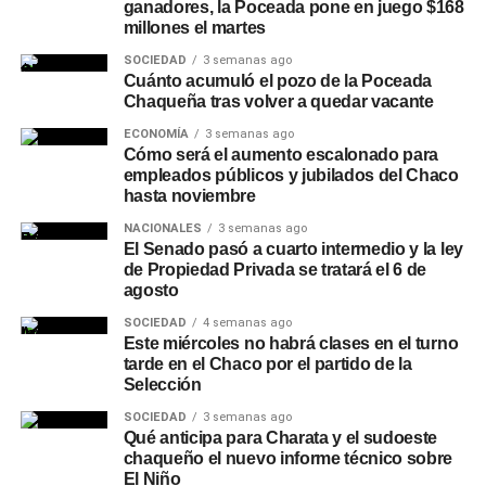
ganadores, la Poceada pone en juego $168
millones el martes
Una estrategia que se repite
SOCIEDAD
3 semanas ago
en otras provincias
Cuánto acumuló el pozo de la Poceada
Chaqueña tras volver a quedar vacante
El desdoblamiento electoral también avanza en distritos
ECONOMÍA
3 semanas ago
Cómo será el aumento escalonado para
como Chubut, Misiones, Santa Fe y Neuquén, entre otros,
empleados públicos y jubilados del Chaco
que analizan fechas propias para sus comicios locales.
hasta noviembre
La estrategia busca que el debate sobre la gestión
NACIONALES
3 semanas ago
provincial tenga un espacio propio, sin quedar
El Senado pasó a cuarto intermedio y la ley
condicionado por la discusión
política
nacional.
de Propiedad Privada se tratará el 6 de
agosto
SOCIEDAD
4 semanas ago
Este miércoles no habrá clases en el turno
tarde en el Chaco por el partido de la
Selección
SOCIEDAD
3 semanas ago
Qué anticipa para Charata y el sudoeste
chaqueño el nuevo informe técnico sobre
El Niño