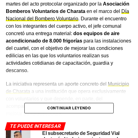
martes del acto protocolar organizado por la
Asociación
Bomberos Voluntarios de Charata
en el marco del
Día
Nacional del Bombero Voluntario
. Durante el encuentro
con los integrantes del cuerpo activo, el jefe comunal
concretó una entrega material:
dos equipos de aire
acondicionado de 8.000 frigorías
para las instalaciones
del cuartel, con el objetivo de mejorar las condiciones
edilicias en las que los voluntarios realizan sus
actividades cotidianas de capacitación, guardia y
descanso.
La iniciativa representa un aporte concreto del
Municipio
de Charata
a una institución que opera exclusivamente
con voluntarios y que depende, en parte, del
acompañamiento del Estado local para sostener y
CONTINUAR LEYENDO
mejorar su infraestructura.
TE PUEDE INTERESAR
Una jornada con acto,
El subsecretario de Seguridad Vial