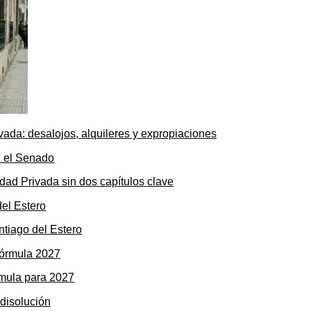
ada: desalojos, alquileres y expropiaciones
dad Privada sin dos capítulos clave
ntiago del Estero
rmula para 2027