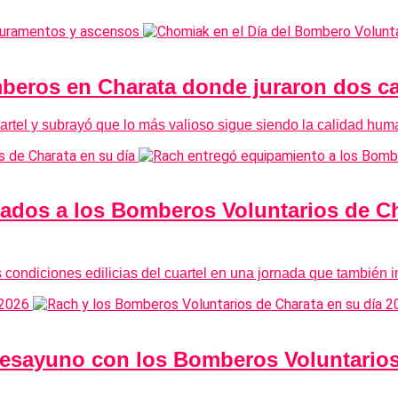
mberos en Charata donde juraron dos c
cuartel y subrayó que lo más valioso sigue siendo la calidad hu
ados a los Bomberos Voluntarios de Char
s condiciones edilicias del cuartel en una jornada que también 
esayuno con los Bomberos Voluntarios 