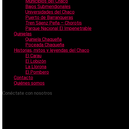
Municipios del Chaco
Bajos Submeridionales
Universidades del Chaco
Puerto de Barranqueras
Tren Sáenz Peña – Chorotis
Parque Nacional El Impenetrable
Quinielas
Quiniela Chaqueña
Poceada Chaqueña
Historias, mitos y leyendas del Chaco
El Carau
El Lobizón
La Llorona
El Pombero
Contacto
Quiénes somos
Conéctate con nosotros