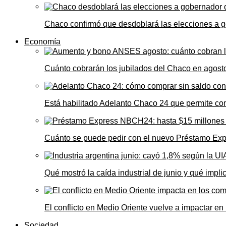
Chaco confirmó que desdoblará las elecciones a 
Economía
Cuánto cobrarán los jubilados del Chaco en agos
Está habilitado Adelanto Chaco 24 que permite comp
Cuánto se puede pedir con el nuevo Préstamo Ex
Qué mostró la caída industrial de junio y qué impl
El conflicto en Medio Oriente vuelve a impactar e
Sociedad