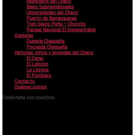
Municipios del Chaco
Bajos Submeridionales
Universidades del Chaco
Puerto de Barranqueras
Tren Sáenz Peña – Chorotis
Parque Nacional El Impenetrable
Quinielas
Quiniela Chaqueña
Poceada Chaqueña
Historias, mitos y leyendas del Chaco
El Carau
El Lobizón
La Llorona
El Pombero
Contacto
Quiénes somos
Conéctate con nosotros