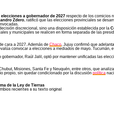
s
elecciones a gobernador de 2027
respecto de los comicios 
andro Zdero
, ratificó que las elecciones provinciales se desar
onvocadas.
ecisión discrecional, sino una disposición establecida por la
C
les y municipales se realicen en forma separada de las presid
 de cara a 2027. Además de
Chaco
, Jujuy confirmó que adelant
alúa convocar a elecciones a mediados de mayo. Tucumán, en t
o gobernador, Raúl Jalil, optó por mantener unificadas las elecc
hubut, Misiones, Santa Fe y Neuquén, entre otros, que analizan
io propio, sin quedar condicionado por la discusión
política
naci
rma de la Ley de Tierras
bios recientes a su texto original.