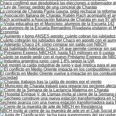
Chaco confirmó que desdoblará las elecciones a gobernador 
La concejal de Charata Paola Gauna, pidió rechazar la reforma 
Rach acompañó a Asociación Italiana de Charata en sus 97 añ
Los alumnos de la Escuela Bernardino Rivadavia visitaron el M
Economía
Cuánto cobrarán los jubilados del Chaco en agosto con el au
Está habilitado Adelanto Chaco 24 que permite comprar sin sald
Cuánto se puede pedir con el nuevo Préstamo Express de NB
Qué mostró la caída industrial de junio y qué implica para el 
El conflicto en Medio Oriente vuelve a impactar en los combust
Sociedad
El Municipio de Charata trabajó para reparar los sectores afect
El Hospital Enrique V. de Llamas invita al cierre de la Semana
Secheep avanza con una nueva estación transformadora para for
NBCH invitó al cierre de su muestra de arte en el Club Social 