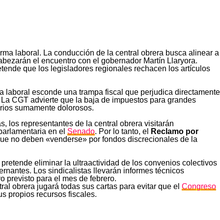
rma laboral. La conducción de la central obrera busca alinear a
ncabezarán el encuentro con el gobernador Martín Llaryora.
retende que los legisladores regionales rechacen los artículos
rma laboral esconde una trampa fiscal que perjudica directamente
l. La CGT advierte que la baja de impuestos para grandes
starios sumamente dolorosos.
 los representantes de la central obrera visitarán
 parlamentaria en el
Senado
. Por lo tanto, el
Reclamo por
 que no deben «venderse» por fondos discrecionales de la
 pretende eliminar la ultraactividad de los convenios colectivos
rnantes. Los sindicalistas llevarán informes técnicos
vo previsto para el mes de febrero.
ral obrera jugará todas sus cartas para evitar que el
Congreso
s propios recursos fiscales.