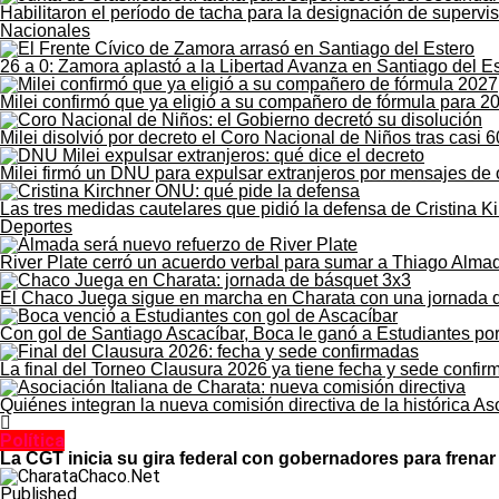
Habilitaron el período de tacha para la designación de supervi
Nacionales
26 a 0: Zamora aplastó a la Libertad Avanza en Santiago del E
Milei confirmó que ya eligió a su compañero de fórmula para 2
Milei disolvió por decreto el Coro Nacional de Niños tras casi 6
Milei firmó un DNU para expulsar extranjeros por mensajes de 
Las tres medidas cautelares que pidió la defensa de Cristina K
Deportes
River Plate cerró un acuerdo verbal para sumar a Thiago Alma
El Chaco Juega sigue en marcha en Charata con una jornada 
Con gol de Santiago Ascacíbar, Boca le ganó a Estudiantes po
La final del Torneo Clausura 2026 ya tiene fecha y sede confi
Quiénes integran la nueva comisión directiva de la histórica As
Política
La CGT inicia su gira federal con gobernadores para frenar 
Published