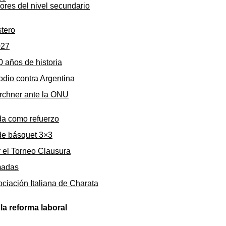
sores del nivel secundario
stero
027
0 años de historia
odio contra Argentina
irchner ante la ONU
da como refuerzo
de básquet 3×3
r el Torneo Clausura
rmadas
ociación Italiana de Charata
la reforma laboral