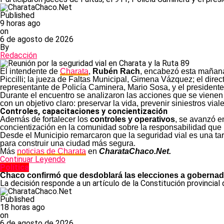
Published
9 horas ago
on
6 de agosto de 2026
By
Redacción
El intendente de
Charata
,
Rubén Rach
, encabezó esta mañana
Piccilli; la jueza de Faltas Municipal, Gimena Vázquez; el direc
representante de Policía Caminera, Mario Sosa, y el presidente
Durante el encuentro se analizaron las acciones que se vienen
con un objetivo claro: preservar la vida, prevenir siniestros vial
Controles, capacitaciones y concientización
Además de fortalecer los
controles y operativos
, se avanzó e
concientización en la comunidad sobre la responsabilidad que i
Desde el Municipio remarcaron que la seguridad vial es una ta
para construir una ciudad más segura.
Más
noticias de Charata
en
CharataChaco.Net.
Continuar Leyendo
Política
Chaco confirmó que desdoblará las elecciones a gobernad
La decisión responde a un artículo de la Constitución provincial
Published
18 horas ago
on
6 de agosto de 2026