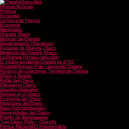
Últimas Noticias
Política
Sociedad
La rosca de Pascua
Economía
Nacionales
Charata, Chaco
Noticias de Charata
Departamento Chacabuco
Escuelas de Charata, Chaco
Municipio de Charata, Chaco
La Charata (Ortalis canicollis)
El código postal de Charata es 3730
Hospital Enrique V. de Llamas de Charata
Horarios de colectivos: Terminal de Charata
Chaco y Región
Rutas del Chaco
Clima en el Chaco
Algodón chaqueño
Dengue en el Chaco
Economía del Chaco
Municipios del Chaco
Bajos Submeridionales
Universidades del Chaco
Puerto de Barranqueras
Tren Sáenz Peña – Chorotis
Parque Nacional El Impenetrable