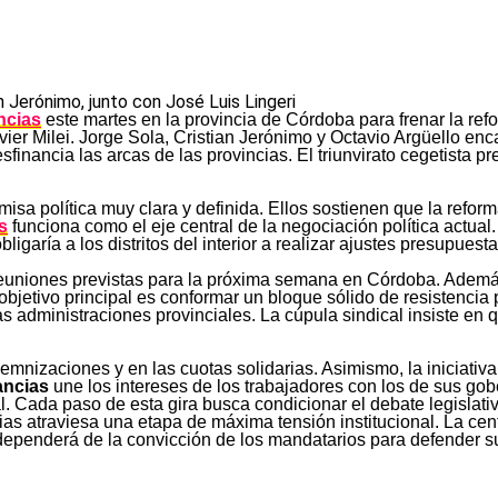
n Jerónimo, junto con José Luis Lingeri
ncias
este martes en la provincia de Córdoba para frenar la refo
Javier Milei. Jorge Sola, Cristian Jerónimo y Octavio Argüello e
financia las arcas de las provincias. El triunvirato cegetista p
emisa política muy clara y definida. Ellos sostienen que la refo
s
funciona como el eje central de la negociación política actua
ligaría a los distritos del interior a realizar ajustes presupue
reuniones previstas para la próxima semana en Córdoba. Además,
objetivo principal es conformar un bloque sólido de resistencia
s administraciones provinciales. La cúpula sindical insiste en
emnizaciones y en las cuotas solidarias. Asimismo, la iniciativa
ancias
une los intereses de los trabajadores con los de sus gobe
al. Cada paso de esta gira busca condicionar el debate legislati
ias atraviesa una etapa de máxima tensión institucional. La cent
 dependerá de la convicción de los mandatarios para defender su