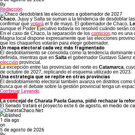
By
Redacción
Chaco
, Jujuy y Salta se suman a la tendencia de desdoblar la
confirmar que
votará
el 9 de mayo. El gobernador de Chaco,
Le
aunque el Poder Ejecutivo todavía no resolvió cuándo serán c
En el caso de Chaco, la separación de los
comicios
no es una d
Magna local dispone expresamente que las elecciones provincia
que los chaqueños votarán para elegir gobernador.
Un mapa electoral cada vez más fragmentado
El desdoblamiento se consolida como la tendencia dominante
definida, mientras que en
Salta
el gobernador Gustavo Sáenz ev
elección
provincial.
La excepción entre las provincias del norte es
Catamarca
, cuy
de octubre de 2027, replicando el esquema utilizado en 2023.
Una estrategia que se repite en otras provincias
El desdoblamiento electoral también avanza en distritos como C
busca que el debate sobre la gestión provincial tenga un espac
Continuar Leyendo
Política
La concejal de Charata Paola Gauna, pidió rechazar la refo
El Senado tratará el proyecto este 6 de agosto, en medio de cam
Published
1 día ago
on
5 de agosto de 2026
By