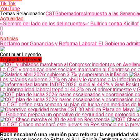
Tik Tok
YouTube
Temas Relacionados
CGT
Gobernadores
Impuesto a las Ganancia
Actualidad
«Siempre del lado de los delincuentes»: Bullrich contra Kicillof 
Noticias
Reclamo por Ganancias y Reforma Laboral: El Gobierno admit
Continuar Leyendo
Te puede interesar
La CGT y organizaciones sociales marcharon al Congreso en ap
Los salarios subieron 3,7% en abril y le ganaron a la inflación
La informalidad laboral trepó al 44,2% en el primer trimestre 
La CGT define esta semana su plan de lucha con medidas de f
El Gobierno prepara un operativo de seguridad con protocolo an
La CGT Chaco marchará este jueves en Resistencia en la previa 
Política
Rach encabezó una reunión para reforzar la seguridad vial
Participaron jueces de Faltas, el 911, Policía Caminera y el pres