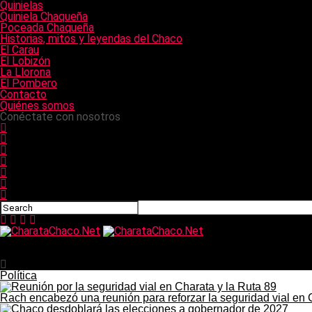
Quinielas
Quiniela Chaqueña
Poceada Chaqueña
Historias, mitos y leyendas del Chaco
El Carau
El Lobizón
La Llorona
El Pombero
Contacto
Quiénes somos
Conéctate con nosotros
CharataChaco.Net
La CGT inicia su gira federal con gobernadores para frenar 
Política
Rach encabezó una reunión para reforzar la seguridad vial en 