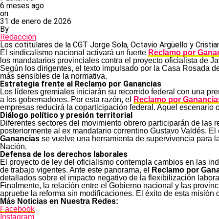
6 meses ago
on
31 de enero de 2026
By
Redacción
Los cotitulares de la CGT Jorge Sola, Octavio Argüello y Cristia
El sindicalismo nacional activará un fuerte
Reclamo por Gana
los mandatarios provinciales contra el proyecto oficialista de 
Según los dirigentes, el texto impulsado por la Casa Rosada des
más sensibles de la normativa.
Estrategia frente al
Reclamo por Ganancias
Los líderes gremiales iniciarán su recorrido federal con una pr
a los gobernadores. Por esta razón, el
Reclamo por Ganancia
empresas reducirá la coparticipación federal. Aquel escenario ob
Diálogo político y presión territorial
Diferentes sectores del movimiento obrero participarán de las 
posteriormente al ex mandatario correntino Gustavo Valdés. El 
Ganancias
se vuelve una herramienta de supervivencia para la
Nación.
Defensa de los derechos laborales
El proyecto de ley del oficialismo contempla cambios en las ind
de trabajo vigentes. Ante este panorama, el
Reclamo por Gan
detallados sobre el impacto negativo de la flexibilización labor
Finalmente, la relación entre el Gobierno nacional y las provinc
apruebe la reforma sin modificaciones. El éxito de esta misión
Más Noticias en Nuestra Redes:
Facebook
Instagram