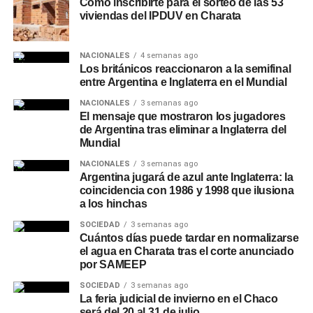
Cómo inscribirte para el sorteo de las 53
viviendas del IPDUV en Charata
NACIONALES
4 semanas ago
Los británicos reaccionaron a la semifinal
entre Argentina e Inglaterra en el Mundial
NACIONALES
3 semanas ago
El mensaje que mostraron los jugadores
de Argentina tras eliminar a Inglaterra del
Mundial
NACIONALES
3 semanas ago
Argentina jugará de azul ante Inglaterra: la
coincidencia con 1986 y 1998 que ilusiona
a los hinchas
SOCIEDAD
3 semanas ago
Cuántos días puede tardar en normalizarse
el agua en Charata tras el corte anunciado
por SAMEEP
SOCIEDAD
3 semanas ago
La feria judicial de invierno en el Chaco
será del 20 al 31 de julio