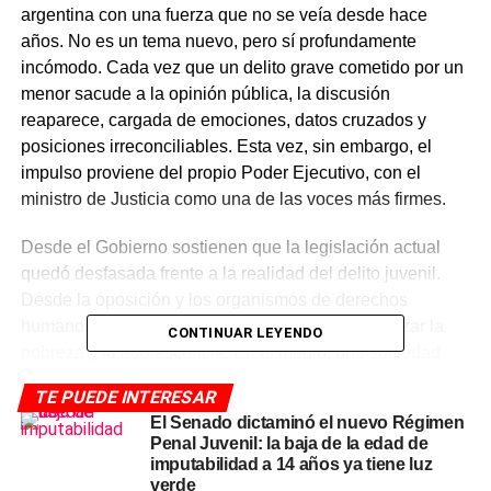
argentina con una fuerza que no se veía desde hace
años. No es un tema nuevo, pero sí profundamente
incómodo. Cada vez que un delito grave cometido por un
menor sacude a la opinión pública, la discusión
reaparece, cargada de emociones, datos cruzados y
posiciones irreconciliables. Esta vez, sin embargo, el
impulso proviene del propio Poder Ejecutivo, con el
ministro de Justicia como una de las voces más firmes.
Desde el Gobierno sostienen que la legislación actual
quedó desfasada frente a la realidad del delito juvenil.
Desde la oposición y los organismos de derechos
humanos advierten sobre los riesgos de criminalizar la
CONTINUAR LEYENDO
pobreza y la adolescencia. En el medio, una sociedad
cansada de la inseguridad, pero también desconfiada de
TE PUEDE INTERESAR
las soluciones mágicas. Así, la discusión avanza entre
El Senado dictaminó el nuevo Régimen
urgencias políticas, presión mediática y un
Congreso
que
Penal Juvenil: la baja de la edad de
deberá tomar una decisión de alto impacto institucional.
imputabilidad a 14 años ya tiene luz
verde