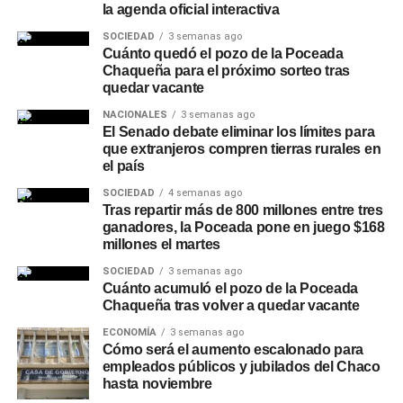
YouTube
la agenda oficial interactiva
El planteo se realizó en el marco de las sesiones del
SOCIEDAD
3 semanas ago
Cuánto quedó el pozo de la Poceada
TEMAS RELACIONADOS
Concejo Municipal
de Charata, en la previa al
BAJA DE LA EDAD DE IMPUTABILIDAD
Chaqueña para el próximo sorteo tras
tratamiento de la reforma en el Senado de la Nación.
BAJAR EDAD DE IMPUTABILIDAD
quedar vacante
MARIANO CUNEO LIBARONA
NACIONALES
3 semanas ago
Más
noticias de Charata
en
CharataChaco.Net.
El Senado debate eliminar los límites para
ACTUALIDAD
A pesar de la oposición del kirchnerismo y la
que extranjeros compren tierras rurales en
el país
CGT, el Gobierno Argentino tiene los votos para
darle media sanción a la reforma laboral en el
SOCIEDAD
4 semanas ago
Senado
Tras repartir más de 800 millones entre tres
ganadores, la Poceada pone en juego $168
NOTICIAS
millones el martes
Milei prevé que en las próximas semanas se
sancionará la reforma laboral
SOCIEDAD
3 semanas ago
Cuánto acumuló el pozo de la Poceada
Chaqueña tras volver a quedar vacante
ECONOMÍA
3 semanas ago
Cómo será el aumento escalonado para
empleados públicos y jubilados del Chaco
hasta noviembre