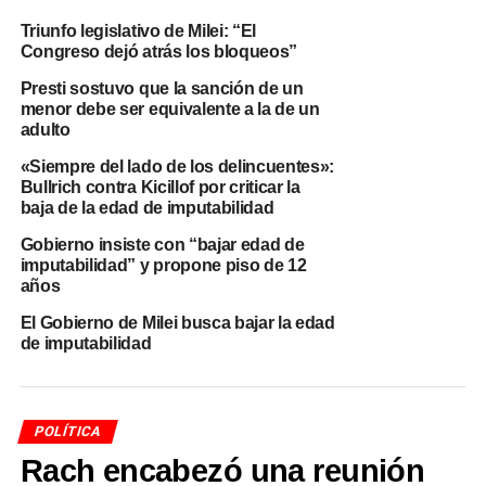
Baja de la edad de
Triunfo legislativo de Milei: “El
Congreso dejó atrás los bloqueos”
imputabilidad: Cúneo Libarona,
Presti sostuvo que la sanción de un
menor debe ser equivalente a la de un
consideró “muy necesario”
adulto
aprobar la nueva ley
«Siempre del lado de los delincuentes»:
Bullrich contra Kicillof por criticar la
baja de la edad de imputabilidad
Cuando Mariano Cúneo Libarona afirmó que era “muy
necesario” avanzar con la baja de la edad de
Gobierno insiste con “bajar edad de
imputabilidad, no lo hizo en un vacío discursivo. Sus
imputabilidad” y propone piso de 12
años
declaraciones se dieron en un contexto de fuerte
demanda social por mayor seguridad y de un gobierno
El Gobierno de Milei busca bajar la edad
que busca mostrar iniciativa en materia de orden público.
de imputabilidad
El ministro planteó que la ley actual no ofrece respuestas
adecuadas frente a delitos graves cometidos por
menores, especialmente en casos de homicidios y robos
POLÍTICA
violentos.
Rach encabezó una reunión