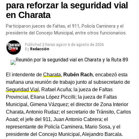
Según su mirada, la reforma no apunta a castigar
para reforzar la seguridad vial
indiscriminadamente, sino a dotar al Estado de
en Charata
herramientas legales claras. Cúneo Libarona insistió en
que no se trata solo de bajar una edad, sino de crear un
Participaron jueces de Faltas, el 911, Policía Caminera y el
nuevo régimen penal juvenil, con garantías procesales y
presidente del Concejo Municipal, entre otros funcionarios.
medidas diferenciadas. Para el oficialismo, la baja de la
Published
2 horas ago
on
6 de agosto de 2026
edad de imputabilidad permitiría cerrar un “vacío legal”
By
Redacción
que hoy genera impunidad.
Sin embargo, sus palabras también encendieron alarmas.
El intendente de
Charata
,
Rubén Rach
, encabezó esta
Críticos del proyecto señalan que el énfasis está puesto
mañana una reunión de trabajo junto al subsecretario de
más en el castigo que en la prevención. Aun así, el
Seguridad Vial
, Rafael Acuña; la jueza de Faltas
ministro sostiene que sin responsabilidad penal no hay
Provincial, Eliana López Piccilli; la jueza de Faltas
posibilidad real de reinserción. Una frase que, como un
Municipal, Gimena Vázquez; el director de Zona Interior
fósforo en un cuarto oscuro, encendió un debate
Charata, Antonio Rudaz; el secretario de Tránsito, Carlos
inevitable.
Aoad; el jefe del 911, Juan Antonio Cabrera; el
representante de Policía Caminera, Mario Sosa, y el
Contexto histórico del régimen
presidente del Concejo Municipal, Alejandro Barcala.