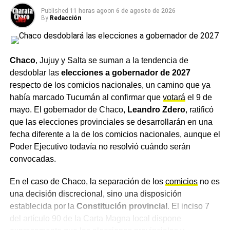
una tarea de todos y que continuarán trabajando de
Published
11 horas ago
on
6 de agosto de 2026
Argumentos a favor de la
By
Redacción
manera articulada entre el
Municipio
, el área de Tránsito y
reforma para la b
aja de la edad
la Policía Caminera para construir una ciudad más
segura.
de imputabilidad
Chaco
, Jujuy y Salta se suman a la tendencia de
Más
noticias de Charata
en
CharataChaco.Net.
desdoblar las
elecciones a gobernador de 2027
Quienes apoyan la iniciativa sostienen que la baja de la
respecto de los comicios nacionales, un camino que ya
edad de imputabilidad permitiría dar respuestas más
había marcado Tucumán al confirmar que
votará
el 9 de
justas a las víctimas. Argumentan que hay adolescentes
mayo. El gobernador de Chaco,
Leandro Zdero
, ratificó
que cometen delitos con plena conciencia de sus actos y
que las elecciones provinciales se desarrollarán en una
que el Estado no puede mirar para otro lado. También
fecha diferente a la de los comicios nacionales, aunque el
señalan que otros países de la región tienen edades de
Poder Ejecutivo todavía no resolvió cuándo serán
imputabilidad más bajas y sistemas más modernos.
convocadas.
Desde esta óptica, la reforma sería una señal clara de
En el caso de Chaco, la separación de los
comicios
no es
autoridad estatal. No resolvería todos los problemas, pero
una decisión discrecional, sino una disposición
marcaría un límite. Para el oficialismo, no avanzar sería
establecida por la
Constitución provincial
. El inciso 7
seguir repitiendo errores del pasado, como barrer el polvo
del artículo 90 de la Carta Magna local dispone
bajo la alfombra.